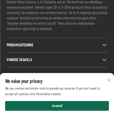
Realtop Heavy Industry is in Changsha, wat as "die hoofstad van wêreldwye
ingenieursmasjinerie" bekend staan. Dit is in 2009 gestig en fokus op slootlose
toerusting. Die integrasie van verskeie funksies, dit lei in uitgevoer pyp jacking
masjiene. Verskaf top toerusting en verdien erkenning met goeie diens.
"Vergelyk wêreldklas en oortref jouself". Nooi almal om ondergrondse
konstruksie oplossings te bespreek.
PRODUKKATEGORIE
VINNIGE SKAKELS
KONTAKINLIGTING
We value your privacy
Office add : No. 688, Shaping Industry Park, Kaifu District, Changsha City,
We use cookies and similar tools to provide our services. If you don't want to
Hunan Province, China.
accept all cookies, click Personalize cookies.
E-pos:
[email protected]
Tel :
+86-13873199039
Accept all
Kopiereg © 2026 Realtop Heavy Industry Co., Ltd Alle regte voorbehou.