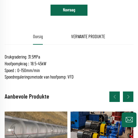
Navraag
Oorsig
VERWANTE PRODUKTE
Drukgradering: 31.5MPa
:
Hoofpompkrag
18.5-45kW
:
Spoed
0-150mm/min
Spoedreguleringsmetode van hoofpomp: VFD
Aanbevole Produkte