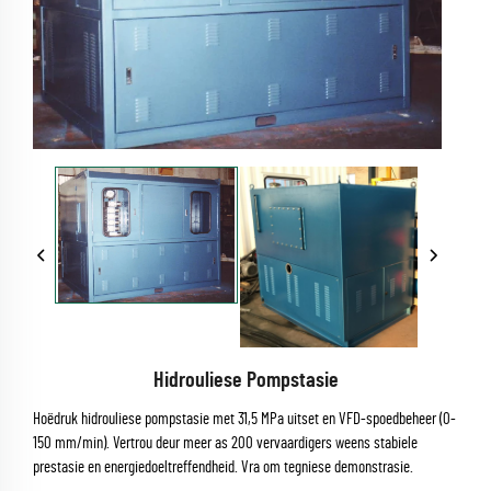
Hidrouliese Pompstasie
Hoëdruk hidrouliese pompstasie met 31,5 MPa uitset en VFD-spoedbeheer (0-
150 mm/min). Vertrou deur meer as 200 vervaardigers weens stabiele
prestasie en energiedoeltreffendheid. Vra om tegniese demonstrasie.