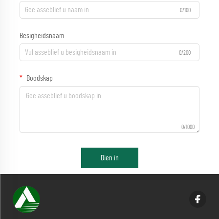
0/100
Besigheidsnaam
0/200
Boodskap
0/1000
Dien in