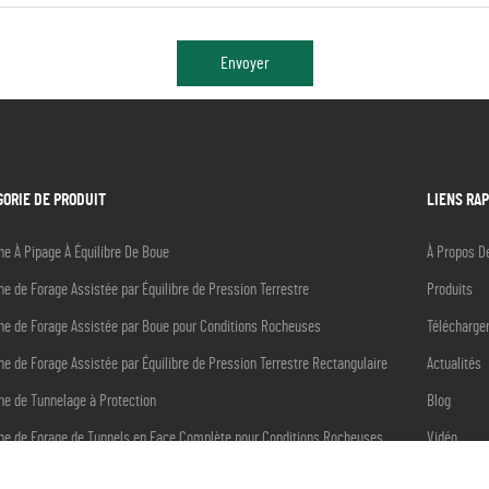
Envoyer
GORIE DE PRODUIT
LIENS RA
e À Pipage À Équilibre De Boue
À Propos D
e de Forage Assistée par Équilibre de Pression Terrestre
Produits
ne de Forage Assistée par Boue pour Conditions Rocheuses
Télécharge
e de Forage Assistée par Équilibre de Pression Terrestre Rectangulaire
Actualités
ne de Tunnelage à Protection
Blog
ne de Forage de Tunnels en Face Complète pour Conditions Rocheuses
Vidéo
ements Corollaires
Contact