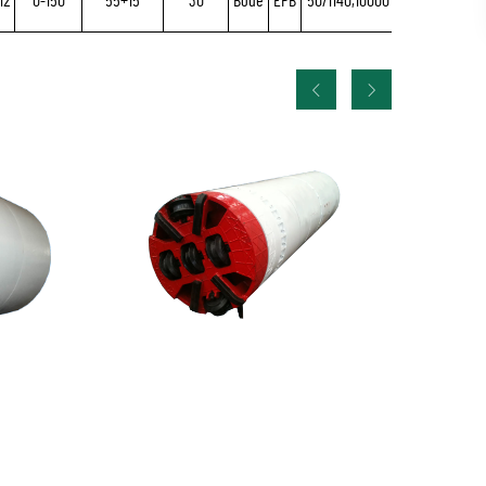
12
0-150
55+15
30
Boue
EPB
50/1140,10000