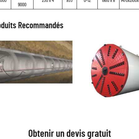
000
250 x 4
955
0-12
1960 x 8
1470x2100x
9000
oduits Recommandés
Obtenir un devis gratuit