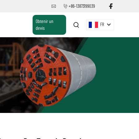
+86-13873199039
Obtenir un
FR
devis