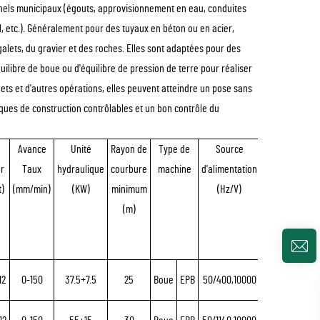
unnels municipaux (égouts, approvisionnement en eau, conduites
, etc.). Généralement pour des tuyaux en béton ou en acier,
alets, du gravier et des roches. Elles sont adaptées pour des
uilibre de boue ou d'équilibre de pression de terre pour réaliser
hets et d'autres opérations, elles peuvent atteindre un pose sans
sques de construction contrôlables et un bon contrôle du
Avance
Unité
Rayon de
Type de
Source
r
Taux
hydraulique
courbure
machine
d'alimentation
)
(mm/min)
(KW)
minimum
(Hz/V)
(m)
12
0-150
37.5+7.5
25
Boue
EPB
50/400,10000