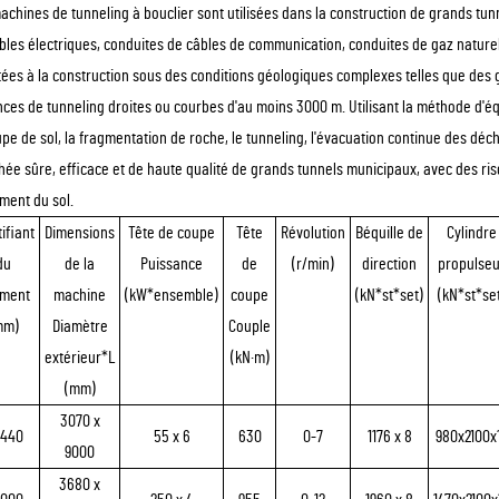
achines de tunneling à bouclier sont utilisées dans la construction de grands t
bles électriques, conduites de câbles de communication, conduites de gaz naturel
ées à la construction sous des conditions géologiques complexes telles que des g
nces de tunneling droites ou courbes d'au moins 3000 m. Utilisant la méthode d'éq
upe de sol, la fragmentation de roche, le tunneling, l'évacuation continue des déc
hée sûre, efficace et de haute qualité de grands tunnels municipaux, avec des ri
ment du sol.
ifiant
Dimensions
Tête de coupe
Tête
Révolution
Béquille de
Cylindre
du
de la
Puissance
de
(r/min)
direction
propulseu
ment
machine
(kW*ensemble)
coupe
(kN*st*set)
(kN*st*set
mm)
Diamètre
Couple
extérieur*L
(kN·m)
(mm)
3070 x
440
55 x 6
630
0-7
1176 x 8
980x2100x
9000
3680 x