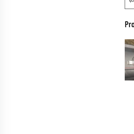
φ3
Pr