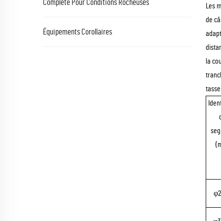
Complète Pour Conditions Rocheuses
Les m
de câ
Équipements Corollaires
adapt
dista
la co
tranc
tasse
Ident
seg
(
φ2