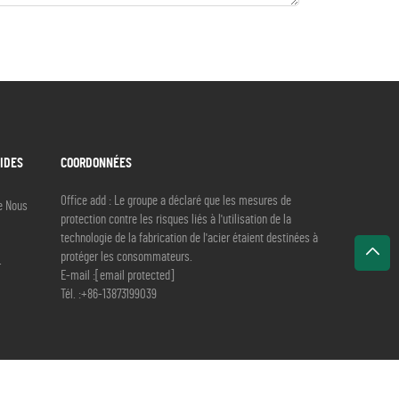
PIDES
COORDONNÉES
Office add : Le groupe a déclaré que les mesures de
e Nous
protection contre les risques liés à l'utilisation de la
technologie de la fabrication de l'acier étaient destinées à
protéger les consommateurs.
r
E-mail :
[email protected]
Tél. :
+86-13873199039