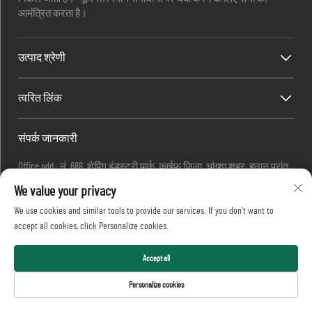
आमंत्रित करता है।
उत्पाद श्रेणी
त्वरित लिंक
संपर्क जानकारी
Office add : नं. 688, शेपिंग इंडस्ट्री पार्क, काईफू जिला, चांग्शा शहर, हुनान प्रांत,
चीन।
We value your privacy
ईमेल :
[email protected]
We use cookies and similar tools to provide our services. If you don't want to
फ़ोन :
+86-13873199039
accept all cookies, click Personalize cookies.
कॉपीराइट © 2026 रियलटॉप भारी उद्योग कंपनी, लिमिटेड सभी अधिकार
सुरक्षित।
Accept all
गोपनीयता नीति
Personalize cookies