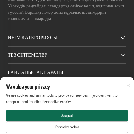
"Әлемдік деңгейдегі стандартқа сәйкес келіп, өздігінен асып
түсесің". Барлықты жер асты құрылыс шешімдерін
талқылауға шақырады.
ӨНІМ КАТЕГОРИЯСЫ
ТЕЗ СІЛТЕМЕЛЕР
БАЙЛАНЫС АҚПАРАТЫ
Office add : 688-үй, Шапинг өнеркәсіп паркі, Кайфу ауданы,
We value your privacy
Чанша қаласы, Хунань провинциясы, Қытай.
We use cookies and similar tools to provide our services. If you don't want to
Электрондық пошта:
[email protected]
accept all cookies, click Personalize cookies.
Телефон:
+86-13873199039
© 2026 Realtop Heavy Industry Co., Ltd. Барлық құқықтар
Accept all
қорғалған.
Personalize cookies
Жеке деректерді қорғау саясаты