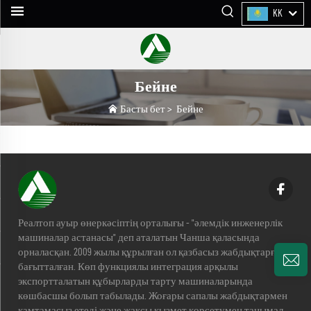
KK
Бейне
Басты бет
>
Бейне
Реалтоп ауыр өнеркәсіптің орталығы - "әлемдік инженерлік
машиналар астанасы" деп аталатын Чанша қаласында
орналасқан. 2009 жылы құрылған ол қазбасыз жабдықтарға
бағытталған. Көп функциялы интеграция арқылы
экспортталатын құбырларды тарту машиналарында
көшбасшы болып табылады. Жоғары сапалы жабдықтармен
қамтамасыз етеді және жақсы қызмет көрсетумен танымал.