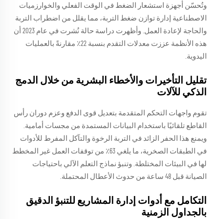
وتُحسّن أجهزة استشعار الضغط في الوقت الفعلي والخوارزميات
الاصطناعية إدارة توازن ضغط التربة، مما يقلل من اضطراب التربة
والحاجة لإعادة العمل. وأظهرت دراسة حالة نُشرت في عام 2023 أن
هذه الأنظمة عززت معدلات التقدم بنسبة 22٪ مقارنةً بالعمليات
اليدوية.
تقليل التأخيرات والأخطاء البشرية من خلال الدمج
الذكي للآلات
تقوم واجهات التحكم المتقدمة بتعديل قوى الدفع وعزم دوران رأس
القاطع تلقائيًا باستخدام البيانات المستمدة من مجسات أمامية.
ويمنع هذا الحفر الزائد في التربة الرخوة والتآكل المفرط للأدوات
في الطبقات الصخرية، ما يلغي 63٪ من توقفات العمل غير المخطط
لها في البيئات المختلطة. وتنبؤ نماذج التعلم الآلي باحتياجات
الصيانة قبل 48 ساعة من حدوث الأعطال المحتملة.
التكامل مع أدوات إدارة المشاريع للتنبؤ الدقيق
بالجداول الزمنية