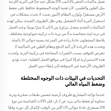
تعمل ماكينات الحفر بالأنابيب EPB بشكل جيد جدًا في التربة اللزجة
مثل الطين والطمي، لأن تقنية الوجه المضغوط تحافظ على ضغط
الأرض مستقرًا. ويُوازن النظام الأمور بحيث لا تحدث مشكلات في
استقرار التربة أثناء التشغيل. وفي ظل الظروف الجيدة، يمكن لهذه
الماكينات التقدم بمعدل يتراوح بين 8 إلى 12 مترًا يوميًا. وعند العمل
في تربة لينة متجانسة بدلًا من تربة ذات تركيبة جيولوجية مختلطة،
يلاحظ المشغلون عادةً زيادة في السرعة بنسبة حوالي 20 بالمئة.
وتحدث هذه الزيادة لأن آلية الدفع ونظام الطين في الماكينة لا
تتعرض للتوقف بسبب التغيرات المفاجئة في تركيبة التربة. وتُحدث
هذه الاستمرارية فرقًا كبيرًا في مواقع العمل الفعلية، حيث تؤدي
الظروف الأرضية غير المتوقعة إلى إبطاء سير العمل.
التحديات في البيئات ذات الوجوه المختلطة
وضغط المياه العالي
عندما تواجه المشاريع ظروف أرضية تتضمن طبقات صخرية وتربة
متناوبة أو ضغط مائي يزيد عن 3 بار، فإن الآلات القياسية من نوع
EPB تستغرق عادةً حوالي 35٪ أكثر من الوقت لإكمال كل دورة. وفقًا