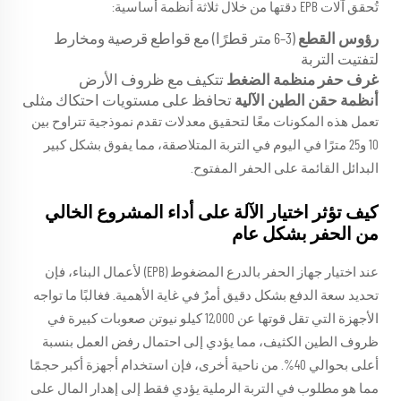
تُحقق آلات EPB دقتها من خلال ثلاثة أنظمة أساسية:
رؤوس القطع
(3–6 متر قطرًا) مع قواطع قرصية ومخارط
لتفتيت التربة
غرف حفر منظمة الضغط
تتكيف مع ظروف الأرض
أنظمة حقن الطين الآلية
تحافظ على مستويات احتكاك مثلى
تعمل هذه المكونات معًا لتحقيق معدلات تقدم نموذجية تتراوح بين
10 و25 مترًا في اليوم في التربة المتلاصقة، مما يفوق بشكل كبير
البدائل القائمة على الحفر المفتوح.
كيف تؤثر اختيار الآلة على أداء المشروع الخالي
من الحفر بشكل عام
عند اختيار جهاز الحفر بالدرع المضغوط (EPB) لأعمال البناء، فإن
تحديد سعة الدفع بشكل دقيق أمرٌ في غاية الأهمية. فغالبًا ما تواجه
الأجهزة التي تقل قوتها عن 12,000 كيلو نيوتن صعوبات كبيرة في
ظروف الطين الكثيف، مما يؤدي إلى احتمال رفض العمل بنسبة
أعلى بحوالي 40%. من ناحية أخرى، فإن استخدام أجهزة أكبر حجمًا
مما هو مطلوب في التربة الرملية يؤدي فقط إلى إهدار المال على