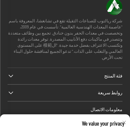
شركة ريالتوب للصناعات الثقيلة تقع في تشانغشا، المعروفة باسم
"عاصمة المعدات الهندسية العالمية". تأسست في عام 2009،
وتخصصت في معدات الحفر بدون خنادق. تجمع بين وظائف متعددة
وتتصدر في ماكينات دفع الأنابيب المصدرة. توفر معدات رائدة
وتكتسب الاعتراف بفضل خدمة جيدة. "ال模範 على المستوى
العالمي والتغلب على الذات." تدعو الجميع لمناقشة حلول البناء
تحت الأرض.
فئة المنتج
روابط سريعة
معلومات الاتصال
Office add : رقم 688، حديقة صناعة شابينغ، منطقة كايفو، مدينة
We value your privacy
تشانغشا، مقاطعة هونان، الصين.