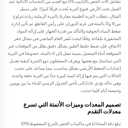
تتعامل آلات الحفر بالأنابيب EPB مع العديد من التحديات الأدائية عند
العمل تحت الأرض. فنوع التربة يُحدث فرقًا كبيرًا؛ على سبيل
المثال، تتطلب التربة الطينية مقارنةً بالتربة الرملية زيادة تتراوح
بين 18 و32 بالمئة في عزم الدوران على رأس القاطع. ثم تأتي إدارة
ضغط المياه الجوفية والتأكد من قدرة الجهاز على إزالة المواد
المحفورة بكفاءة. وفقًا لبحث نُشر العام الماضي في مجال حفر
الأنفاق، فإن ضبط خليط الطين بشكل دقيق يقلل من التوقفات غير
المتوقعة أثناء التشغيل بنسبة تصل إلى 41 بالمئة، خصوصًا في التربة
التي تتماسك مع بعضها. ويعرف المشغلون ذوو الخبرة كيفية تعديل
إعدادات الضغط الأرضي بشكل مناسب، مما يساعد على تجنب
الحالات التي يتم فيها إزالة كمية كبيرة جدًا من التربة دفعة واحدة،
وهي حالة تؤدي عادةً إلى تأخير الجدول الزمني للبناء ما بين يومين
وخمسة أيام كلما حدثت.
تصميم المعدات وميزات الأتمتة التي تسرع
معدلات التقدم
تبلغ دقة المحاذاة في ماكينات الحفر بالدرع المضغوط (EPB)