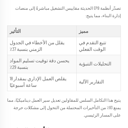
تصدّر أنظمة EPB الحديثة مقاييس التشغيل مباشرةً إلى منصات
إدارة البناء، مما يتيح:
مميز
التأثير
تتبع التقدم في
يقلل من الأخطاء في الجدول
الوقت الفعلي
الزمني بنسبة 37٪
يحسن دقة توقيت تسليم المواد
التحليلات التنبؤية
بنسبة 29٪
يقلص العمل الإداري بمقدار 18
التقارير الآلية
ساعة أسبوعيًا
يتيح هذا التكامل السلس للمقاولين تعديل سير العمل ديناميكيًا، مما
يمنع 83٪ من التأخيرات المحتملة من التحول إلى مشكلات حرجة
على المسار الرئيسي.