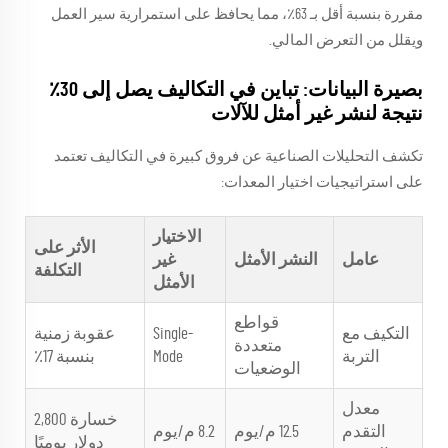
مقررة بنسبة أقل بـ 63٪، مما يحافظ على استمرارية سير العمل
ويقلل من التعرض المالي.
بصيرة البيانات: تباين في التكاليف يصل إلى 30٪
نتيجة لنشر غير أمثل للآلات
تكشف التحليلات الصناعية عن فروق كبيرة في التكاليف تعتمد
على استراتيجيات اختيار المعدات:
الاختيار
الأثر على
عامل
النشر الأمثل
غير
التكلفة
الأمثل
قواطع
التكيف مع
Single-
عقوبة زمنية
متعددة
التربة
Mode
بنسبة 17٪
الوضعيات
معدل
خسارة 2,800
التقدم
12.5 م/يوم
8.2 م/يوم
دولار يوميًا