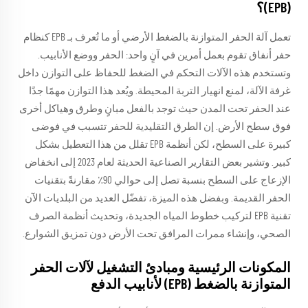
(EPB)؟
تعمل آلة الحفر المتوازنة بالضغط الأرضي أو ما تُعرف بـ EPB كنظام
حفر أنفاق تقوم بعمل أمرين في آنٍ واحد: الحفر ووضع الأنابيب.
وتستخدم هذه الآلات التحكم في الضغط للحفاظ على التوازن داخل
غرفة الآلة، لمنع انهيار التربة المحيطة. ويُعد هذا التوازن مهمًا جدًا
عند الحفر تحت المدن حيث توجد بالفعل مبانٍ وطرق وهياكل أخرى
فوق سطح الأرض. إن الطرق التقليدية للحفر تتسبب في فوضى
كبيرة على السطح، لكن أنظمة EPB تقلل من هذا التعطيل بشكل
كبير. وتشير بعض التقارير الصناعية الحديثة لعام 2023 إلى انخفاض
الإزعاج على السطح بنسبة تصل إلى حوالي 90٪ مقارنةً بتقنيات
الحفر القديمة. وبفضل هذه الميزة، تفضّل العديد من البلديات الآن
تقنية EPB لتركيب خطوط المياه الجديدة، وتحديث أنظمة الصرف
الصحي، وإنشاء ممرات المرافق تحت الأرض دون تمزيق الشوارع.
المكونات الرئيسية ومبادئ التشغيل لآلات الحفر
المتوازنة بالضغط (EPB) لأنابيب الدفع