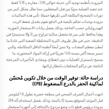
المزودة بأنظمة توجيه آلي حديثة حوالي 95%، مقارنة بـ 78% فقط
عند تنفيذ العملية يدويًا من قبل المشغلين، مما يقلل بشكل كبير من
دورات التصحيح المكلفة التي نكرهها جميعًا. تأتي هذه الماكينات
مزودة بوحدات تحكم تكيفية في الدفع تقوم بتعديل ضغط الزيت
الهيدروليكي حسب الحاجة، وذلك بفضل بيانات الاستشعار الفورية.
وهذا يحافظ على سرعة تشغيل مثالية تتراوح بين 12 و18 سنتيمترًا في
الدقيقة، حتى في ظل ظروف التربة المختلطة الصعبة التي عادةً ما
تُبطئ معظم المعدات. ولا ننسَ أيضًا أنظمة الناقل المتكاملة، والتي
تتميز بسعة أكبر بنسبة 45% تقريبًا في إزالة المواد المحفورة، ما
يسمح باستمرار العمليات دون انقطاع، ويتفادى التأخيرات المزعجة
الناتجة عن تراكم المخلفات بانتظار إزالتها.
دراسة حالة: توفير الوقت من خلال تكوين مُحسّن
لماكينة الحفر بالدرع المضغوط (EPB)
انتهت أعمال الصرف الصحي في منطقة حضرية بطول 1.8 كيلومتر
قبل الموعد المتوقع بنسبة 22 بالمئة، وذلك بفضل استخدام آلة EPB
مزودة برؤوس قطع ذات وضع مزدوج بالإضافة إلى أجهزة استشعار