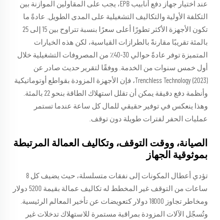
عند اختيار جهاز دفع أنابيب EPB، يجب على المقاولين الموازنة بين
التكلفة الأولية والتكاليف التشغيلية على المدى الطويل. عادةً ما
تكون الأجهزة الأكثر تطورًا أعلى سعرًا بنسبة تتراوح بين 15 إلى 25
بالمئة تقريبًا مقارنةً بالطرازات القياسية، لكن هذه الخيارات
المتميزة توفر عادةً حوالي 30-40٪ من المصروفات التشغيلية خلال
أول خمس سنوات من الخدمة. ووفقًا لتقرير حديث صادر عن
Trenchless Technology (2023)، فإن الأجهزة المزودة بقواطع أوتوماتيكية
وأنظمة دفع دقيقة يمكن أن تقلل استهلاك الطاقة بنحو 22 بالمئة.
وهذا ينعكس في توفير حقيقي للمال كل ساعة عندما تستمر
عمليات الحفر لفترات طويلة دون توقف.
الصيانة، ووقت التوقف، وتكاليف العمالة المرتبطة
بموثوقية الجهاز
تؤدي أعطال المكونات إلى نفقات متسلسلة، حيث يضيف كل 8
ساعات من التوقف غير المخطط له تكاليف عمالة بقيمة 5200 دولار
ومخاطر تجاوز 18000 دولار كتعويضات عن تأخير المعالم الرئيسية.
وتُسجّل الآلات المزودة بمراقبة مستمرة للاستهلاك تدخلات غير