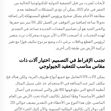
لأبحاث نُشرت من قبل الجمعية الدولية للتكنولوجيا الخالية من
الحفر في عام 2022، يمكن أن تؤدي المشكلات المتعلقة بعدم
مطابقة الأختام بشكل صحيح ورؤوس القطع المستهلكة إلى إضافة
نحو 18 ساعة إضافية من التوقف عن العمل لكل 100 متر يتم حفرها.
والخبر الجيد هو أن تصاميم المعدات الجديدة تساعد في التصدي
لهذه التحديات. إذ أصبحت الآلات الآن مزودة بمحركات تردد متغير
لرؤوس القطع وناقلات برغي ذات وضع مزدوج تتكيف فورًا مع تغير
تركيبة الأرض من طبقة إلى أخرى.
تجنب الإفراط في التصميم: اختيار آلات ذات
مقاس مناسب للتعقيد الجيولوجي
يمكن لآلات EPB التعامل مع جميع أنواع ظروف التربة، ولكن هناك فخ
مكلف كبير عند المبالغة في الاستخدام. خذ على سبيل المثال
أنظمة الدفع التي تبلغ قوتها 800 طن والتي تُستخدم في أعمال
الطين الأساسية؟ وفقًا لتحليل تكاليف البناء تحت الأرض من العام
الماضي، فإن هذا النوع من الأخطاء في التقدير يضيف حوالي 220
ألف دولار إلى تكاليف الملكية السنوية. والآن إليك الجزء الأكثر