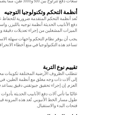
سعات دفع تتراوح بين 500 و3000 طن، مما يضمن قدرة كافية لمعظم التطبيقات.
أنظمة التحكم وتكنولوجيا التوجيه
تُعد أنظمة التحكم المتقدمة ضرورية للحفاظ عل
دفع الأنابيب الحديثة أنظمة توجيه بالليزر، وا
الميزات المشغلين من إجراء تعديلات دقيقة و
يجب أن يوفر نظام التحكم واجهات سهلة الاستخ
تساعد هذه التكنولوجيا في منع أخطاء الانحراف
تقييم نوع التربة
تتطلب الظروف الأرضية المختلفة تكوينات محدد
إلى آلات ذات وجه مغلق مع أنظمة الطين، ف
العزم. إن إجراء تحقيق جيوتقني دقيق يساعد في
غالبًا ما تأتي آلات دفع الأنابيب الحديثة بأد
طول مسار الخط الأنبوبي. تُعد هذه المرونة قيم
فتحات البدء والاستقبال.