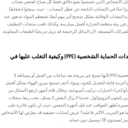
، فإن الأشخاص الذين خصصوا بضع دقائق فقط كل صباح لفحص معدات
يرًا جدًا في الإصابات الناتجة عن عطل المعدات — حيث سجلوا انخفاضًا
ن هذه المعدات الوقائية بشكل صحيح أمر مهم أيضًا. فمعظم المواد تتدهور عند
ين في بيئة منظمة الحرارة أفضل ممارسة. وكذلك تلعب منتجات التنظيف
لشركات المصنعة، لأن البدائل الرخيصة قد تزيل تدريجيًا الطبقات المقاومة
القضايا الشائعة المتعلقة بالامتثال لمعدات الحماية الشخصية (PPE) وكيفية التغلب عليها في
يتميل الناس إلى مقاومة ارتداء معدات الحماية الشخصية (PPE) لأنها تصبح غير مريحة بعد ساعات من العمل أو ببساطة لا
أحزمة قابلة للتعديل للخوذ، ومواد أخف تسمح بمرور الهواء بشكل أفضل
وا إجراء اختبارات تركيب أسبوعية، وخلال ثلاثة أشهر ارتفع الامتثال من
ين يتّبعون البروتوكول. عندما لا يزال البعض لا يمتثل، يجب ربط سجلات
قصيرة تُظهر العواقب عند تلف أجهزة التنفس، حيث لن تكون قادرة على
2.5 ميكرومتر بعد الآن. ما هو التدريب الأكثر فاعلية؟ عرض إصابات حقيقية قد يتعرّض لها الأشخاص
سيبل دون حماية.