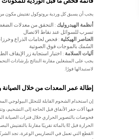
قائمة فحص ما قبل الوردية للمكونات ال
يجب أن يسبق كل وردية بروتوكول تفتيش مكون من 12 نقطة، مع التركيز على ثلاث مناطق حرج
أنظمة الهيدروليك
تسرب للسوائل عند نقاط الاتصال
العناصر الهيكلية
: فحص لحامات الذراع وخرزات
السُمك بالموجات فوق الصوتية
آليات السلامة
: اختبار استجابة زر الإيقاف ا
يجب على المشغلين مقارنة النتائج بإرشادات التحم
لاستبدالها فورًا.
إطالة عمر المعدات من خلال الصيانة و
إن استخدام الشحوم القابلة للتحلل البيولوجي المص
فحوصات بالتصوير الحراري خلال فترات الصيانة ال
الحرارة قبل 82 بالمائة تقريبًا مقارنةً ب
القطع التي تعمل في التضاريس الوعرة، تجد الشركات