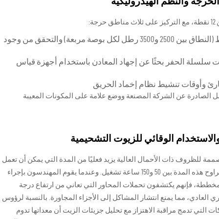
حرجة والنُظم الهيدروليكية
ة:
: التحقق من معدلات الضغط (النطاق بين 2500 و3500 رطل لكل بوصة مربعة) والتحقق من وجود
 سلسلة الحفر بحثًا عن إجهاد المعادن باستخدام أجهزة قياس
لطارئ وأوقات تنشيط نظام إخماد الحريق
ل الصادرة عن الشركة المصنعة ووضع علامة على المكونات المعيبة
الاستخدام الوقائي للزيوت التشحيمية
ممة للظروف ذات الأحمال العالية يزيد فعليًا من المدة التي يمكن أن تعمل
فيها آلات حفر الأنفاق قبل الحاجة إلى التشحيم، وتتراوح هذه المدة بين 50 و150 ساعة تشغيل. وعندما يقوم المهندسون بإجراء
مخططة، فإنهم يكتشفون تحملات المحاور التي تعاني من ارتفاع درجة
التفتيش البصري العادي، مما يمنع انتشار المشاكل إلى الأجزاء المجاورة. بالنسبة لرؤوس
 التي تدمج مراقبة الاهتزاز مع تحليل جزيئات الزيت أن معداتها تدوم