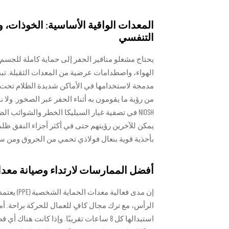
المعدات الواقية الأساسية: الخوذات، و
التنفسي
يحتاج مشغلو مناقير الحفر إلى حماية كاملة للجس
مدمجة لاستخدامها في الأماكن شديدة الظلام تحت ال
من رؤية ما يقومون به أثناء الحفر عبر الصخور. ولا
NIOSH في تصفية غبار السيليكا الخطر والشوائب
يمكن للآخرين رؤيتهم حتى في أكثر أجزاء النفق ظلم
بأحذية قوية بنعال فولاذي تحمي من الحروق ومن س
أفضل الممارسات لارتداء وصيانة معدات
إن مدى فع
الرأس، مع ترك مجال كافٍ للعمال للحركة براحة. أ
استبدالها كل 8 ساعات تقريبًا. وإذا كانت 