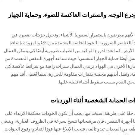
درع الوجه، والسترات العاكسة للضوء، وحماية الجهاز
م لأنهم معرضون باستمرار لسقوط الأشياء، وتجول جزيئات صغيرة في
الهواء، واصطدامات عرضية من المعدات الثقيلة. تبدأ العناصر الضرورية بالخوذ الخاصة المعتمدة من ANSI والمزودة بإضاءة
أرض. كما تعد الدروع الواقية من الضباب ضرورية أيضًا كي يتمكن العمال
 ننسَ أيضًا حماية الجهاز التنفسي؛ حيث تساعد أجهزة التنفس المعتمدة من
 الضارة الأخرى في الهواء. يرتدي العمال سترات زاهية مع شرائط عاكسة كي
ة. وتظل أيديهم محمية بقفازات مقاومة للحرارة، بينما تُغطى أقدامهم
حق القدم بسبب سقوط أشياء ثقيلة عليها.
 الحماية الشخصية أثناء الورديات
الية معدات الحماية الشخصية (PPE) يعتمد حقًا على طريقة استخدامها. يجب أن تكون الخوذات محكمة الارتداء على
ما أجهزة التنفس، فإن مرشحاتها تتسخ بسرعة في الظروف الغبارية، وينبغي
هناك أي قطعة من المعدات تبدو تالفة، فيجب الإبلاغ عنها فورًا لتفادي وقوع الحوادث.