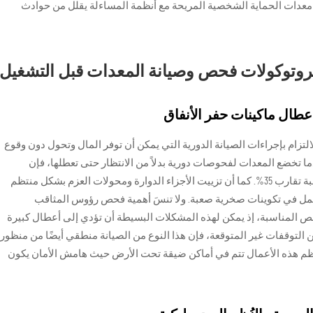
عدات الحماية الشخصية المريحة مع أنظمة المساءلة يقلل من حوادث
روتوكولات فحص وصيانة المعدات قبل التشغيل
أعطال ماكينات حفر الأنفاق
لتزام بإجراءات الصيانة الدورية التي يمكن أن توفر المال وتحول دون وقوع
ما تخضع المعدات لفحوصات دورية بدلاً من الانتظار حتى تعطلها، فإن
المشاكل المتعلقة بالنظم الهيدروليكية تنخفض بنسبة تقارب 35%. كما أن تزييت الأجزاء الدوارة ومحولات العزم بشكل منتظم
ل والتلف بنسبة تصل إلى 60% عند العمل في تكوينات صخرية صعبة. ولا تنسَ أهمية فحص رؤوس المثاقب
 المناسبة، إذ يمكن لهذه المشكلات البسيطة أن تؤدي إلى أعطال كبيرة
عن التوقفات غير المتوقعة، فإن هذا النوع من الصيانة منطقي أيضًا من منظور
حة المهنية (OSHA)، خاصةً أن معظم هذه الأعمال تتم في أماكن ضيقة تحت الأرض حيث هامش الأمان يكون