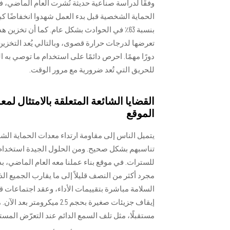
وفقًا لدراسة صناعية حديثة نُشرت العام الماضي
الحماية الشخصية قبل بدء العمل شهدوا انخفاضًا كب
بنسبة 63٪ في الحوادث بشكل عام. كما أن تخزي
تعرضها لدرجات حرارة قصوى، وبالتالي يُعد التخز
دورًا مهمًا. احرص دائمًا على استخدام ما توصي به ا
للحريق التي تُعد ضرورية مع مرور الوقت.
الموقع
تناسبهم بشكل صحيح. ومن الحلول الجيدة استخدام 
للسترات. في موقع بناء عملنا معه العام الماضي، بدأ
مجرد أكثر من النصف قليلاً إلى ما يقارب الجميع الذ
السلامة مباشرة بتقييمات الأداء، وعقد اجتماعات 
إيقاف جزيئات صغيرة بحجم 
مستقبلًا، مثل تلف السمع الدائم عند التعرّض المستمر لمستوى 120 دي