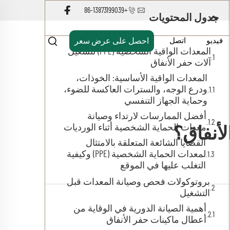
+86-13873199039
جدول المحتويات
فيديو
اتصل
احصل على عرض سعر
المعدات الواقية الشخصية (PPE) لتشغيل
آلات حفر الأنفاق
المعدات الواقية الأساسية: الخوذات،
ودرع الوجه، والسترات العاكسة للضوء،
وحماية الجهاز التنفسي
أفضل الممارسات لارتداء وصيانة
معدات الحماية الشخصية أثناء الورديات
لأنفاق؟
القضايا الشائعة المتعلقة بالامتثال
لمعدات الحماية الشخصية (PPE) وكيفية
التغلب عليها في الموقع
بروتوكولات فحص وصيانة المعدات قبل
التشغيل
أهمية الصيانة الدورية في الوقاية من
أعطال ماكينات حفر الأنفاق