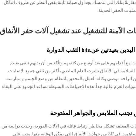
لاستبدال، مقارنةً بتلك التي تتمسك بجداول صيانة ثابتة بغض النظر عن ظروف التآكل
عمليات الحفر الحديثة.
ت الآمنة للتشغيل عند تشغيل آلات حفر الأنفاق
ن عن.bits الثقب الدوارة
 مع أقدامهم على بعد أوسع من كتفيهم وتأكد من أن يديهم تبقى بعيدة
ب السلامة في الأنفاق نشرت العام الماضي، أكثر من ثلثي جميع الإصابات
ن الراحة. توصي وكالة العمل بالتحقق بانتظام من وضع الجسم وممارسة
يات العزم عالية جداً. هذه الاحتياطات البسيطة تساعد الجميع على البقاء
تجنب الملابس والجواهر المفتوحة
قات المعلقة تشكل مخاطر إرتباط قاتلة في الآلات الدورية. وجدت دراسة من
الجمعية الوطنية للأنفاق لعام 2023 أن هذه العوامل ساهمت في 37٪ من حوادث الأنفاق التي يمكن الوقاية منها. يجب على