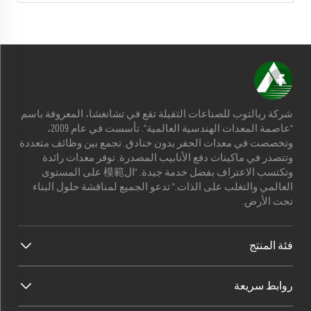
شركة ريالتوب للصناعات الثقيلة تقع في تشانغشا، المعروفة باسم
"عاصمة المعدات الهندسية العالمية". تأسست في عام 2009،
وتخصصت في معدات الحفر بدون خنادق. تجمع بين وظائف متعددة
وتتصدر في ماكينات دفع الأنابيب المصدرة. توفر معدات رائدة
وتكتسب الاعتراف بفضل خدمة جيدة. "ال模範 على المستوى
العالمي والتغلب على الذات." تدعو الجميع لمناقشة حلول البناء
تحت الأرض.
فئة المنتج
روابط سريعة