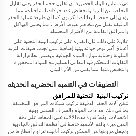
في مشاريع البناء الحضرية. إن تقليل حجم الحفر يعني تقليل
التخلص من التربة وانخفاض عدد حركات الشاحنات، مما
يؤدي إلى خفض انبعاثات الكربون. كما أن طبيعة عملية الحفر
الدقيقة تقلل من مخاطر هبوط الأرض، مما يحمي الهياكل
والمرافق القائمة من الأضرار المحتملة.
علاوةً على ذلك، فإن القدرة على تركيب البنية التحتية على
أعماق أكبر توفر فوائد بيئية إضافية، مثل تجنب طبقات التربة
الملوثة وحماية موارد المياه الجوفية. ويضمن نظام إزالة
النفايات المتحكم فيه التعامل السليم مع المواد المحفورة
والتخلص منها، مما يقلل من الأثر البيئي.
التطبيقات في التنمية الحضرية الحديثة
تركيب البنية التحتية للمرافق
تُتقن آلات الحفر الدقيقة تركيب شبكات المرافق المختلفة،
بما في ذلك إمدادات المياه والصرف الصحي وبنية
الاتصالات. وتُعدّ قدرة هذه الآلات على الحفاظ على دقة
الميل ميزة بالغة الأهمية خاصةً في أنظمة التدفق بالجاذبية.
وتجعل مرونتها من الممكن تركيب أنابيب تتراوح أقطارها من