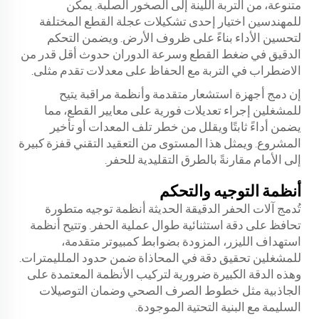
متنوعة، من التربة اللينة إلى الصخور الصلبة. يمكن
للمهندسين اختيار إحدى تشكيلات عجلة القطع المختلفة
لتحسين الأداء بناءً على ظروف الأرض. ويضمن التحكم
الدقيق في ضغط القطع وسرعة الدوران حدوث أقل قدر من
الاضطراب في التربة مع الحفاظ على معدلات تقدم مثلى.
إن دمج أجهزة استشعار متقدمة وأنظمة مراقبة يتيح
للمشغلين إجراء تعديلات فورية على معايير القطع، مما
يضمن أداءً ثابتًا ويقلل من خطر تلف المعدات أو تأخير
المشروع. ويمثل هذا المستوى من التعقيد التقني قفزة كبيرة
إلى الأمام مقارنةً بالطرق التقليدية للحفر.
أنظمة التوجيه والتحكم
تُدمج آلات الحفر الدقيقة الحديثة أنظمة توجيه متطورة
تحافظ على دقة استثنائية طوال عملية الحفر. وتتيح أنظمة
استهداف الليزر، المزودة بضوابط كمبيوتر متقدمة،
للمشغلين تحقيق دقة في المحاذاة ضمن حدود الملليمترات.
وهذه الدقة الكبيرة ضرورية لتركيب الأنظمة المعتمدة على
الجاذبية مثل خطوط الصرف الصحي وضمان التوصيلات
السليمة مع البنية التحتية الموجودة.