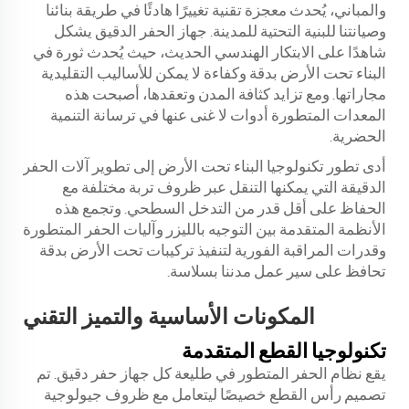
والمباني، يُحدث معجزة تقنية تغييرًا هادئًا في طريقة بنائنا
وصيانتنا للبنية التحتية للمدينة.
جهاز الحفر الدقيق
يشكل
شاهدًا على الابتكار الهندسي الحديث، حيث يُحدث ثورة في
البناء تحت الأرض بدقة وكفاءة لا يمكن للأساليب التقليدية
مجاراتها. ومع تزايد كثافة المدن وتعقدها، أصبحت هذه
المعدات المتطورة أدوات لا غنى عنها في ترسانة التنمية
الحضرية.
أدى تطور تكنولوجيا البناء تحت الأرض إلى تطوير آلات الحفر
الدقيقة التي يمكنها التنقل عبر ظروف تربة مختلفة مع
الحفاظ على أقل قدر من التدخل السطحي. وتجمع هذه
الأنظمة المتقدمة بين التوجيه بالليزر وآليات الحفر المتطورة
وقدرات المراقبة الفورية لتنفيذ تركيبات تحت الأرض بدقة
تحافظ على سير عمل مدننا بسلاسة.
المكونات الأساسية والتميز التقني
تكنولوجيا القطع المتقدمة
يقع نظام الحفر المتطور في طليعة كل جهاز حفر دقيق. تم
تصميم رأس القطع خصيصًا ليتعامل مع ظروف جيولوجية