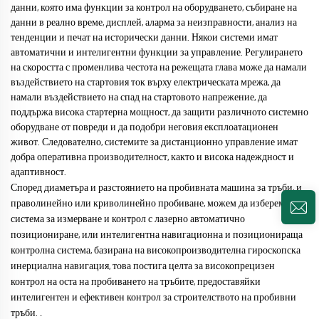
данни, която има функции за контрол на оборудването, събиране на
данни в реално време, дисплей, аларма за неизправности, анализ на
тенденции и печат на исторически данни. Някои системи имат
автоматични и интелигентни функции за управление. Регулирането
на скоростта с променлива честота на режещата глава може да намали
въздействието на стартовия ток върху електрическата мрежа, да
намали въздействието на спад на стартовото напрежение, да
поддържа висока стартерна мощност, да защити различното системно
оборудване от повреди и да подобри неговия експлоатационен
живот. Следователно, системите за дистанционно управление имат
добра оперативна производителност, както и висока надеждност и
адаптивност.
Според диаметъра и разстоянието на пробивната машина за тръби, и
праволинейно или криволинейно пробиване, можем да изберем
система за измерване и контрол с лазерно автоматично
позициониране, или интелигентна навигационна и позиционираща
контролна система, базирана на високопроизводителна гироскопска
инерциална навигация, това постига целта за високопрецизен
контрол на оста на пробиването на тръбите, предоставяйки
интелигентен и ефективен контрол за строителството на пробивни
.
тръби.