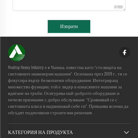
0/1000
Изпрати
Realtop Heavy Industry е в Чанша, известна като "столицата на
световните инженерни машини". Основана през 2009 г., тя се
фокусира върху безкопаеми оборудвания. Интегриращ
множество функции, той е лидер в изнасяните машини за
вдигане на тръби. Осигурява най-доброто оборудване и
печели признание с добро обслужване. "Сравнявай се с
световната класа и надминавай себе си". Приканва всички да
обсъдят подпочвени строителни решения.
КАТЕГОРИЯ НА ПРОДУКТА