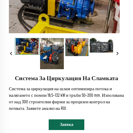
Система За Циркулация На Сламката
Система за циркулация на шлам оптимизира потока и
налягането с помпи 18,5–132 kW и тръби 50–200 mm. Използвана
от над 300 строителни фирми за прецизен контрол на
почвата. Заявете анализ на ROI.
Заявка