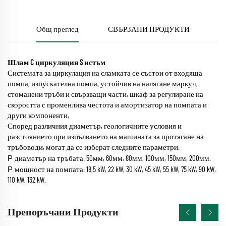
Общ преглед
СВЪРЗАНИ ПРОДУКТИ
Шлам
C
циркуляция
S
истъм
Системата за циркулация на сламката се състои от входяща
помпа, изпускателна помпа, устойчив на налягане маркуч,
стоманени тръби и свързващи части, шкаф за регулиране на
скоростта с променлива честота и амортизатор на помпата и
други компоненти,
Според различния диаметър, геологичните условия и
разстоянието при изпълването на машината за протягане на
тръбоводи, могат да се изберат следните параметри:
P
диаметър на тръбата: 50мм, 60мм, 80мм, 100мм, 150мм, 200мм.
P
мощност на помпата: 18,5 kW, 22 kW, 30 kW, 45 kW, 55 kW, 75 kW, 90 kW,
110 kW, 132 kW.
Препоръчани Продукти