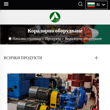
BG
Коралорно оборудване
Начална страница
>
Продукти
>
Коралорно оборудване
ВСИЧКИ ПРОДУКТИ