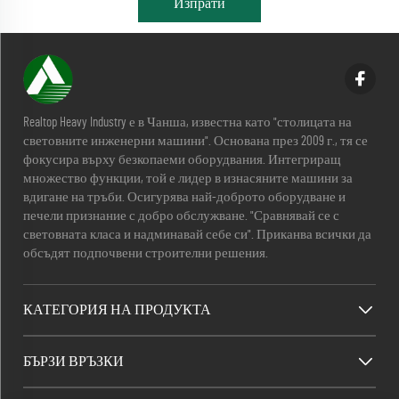
Изпрати
Realtop Heavy Industry е в Чанша, известна като "столицата на
световните инженерни машини". Основана през 2009 г., тя се
фокусира върху безкопаеми оборудвания. Интегриращ
множество функции, той е лидер в изнасяните машини за
вдигане на тръби. Осигурява най-доброто оборудване и
печели признание с добро обслужване. "Сравнявай се с
световната класа и надминавай себе си". Приканва всички да
обсъдят подпочвени строителни решения.
КАТЕГОРИЯ НА ПРОДУКТА
БЪРЗИ ВРЪЗКИ