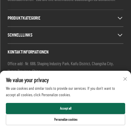
PRODUKTKATEGORIE
SCHNELLLINKS
KONTAKTINFORMATIONEN
Office add : Nr. 688, Shaping Industry Park, Kaifu District, Changsha City,
Hunan Province, China.
E-Mail:
[email protected]
We value your privacy
Tel.:
+86-13873199039
We use cookies and similar tools to provide our services. If you don't want to
Copyright © 2026 Realtop Heavy Industry Co., Ltd Alle Rechte
accept all cookies, click Personalize cookies.
vorbehalten.
Datenschutzrichtlinie
Accept all
Personalize cookies