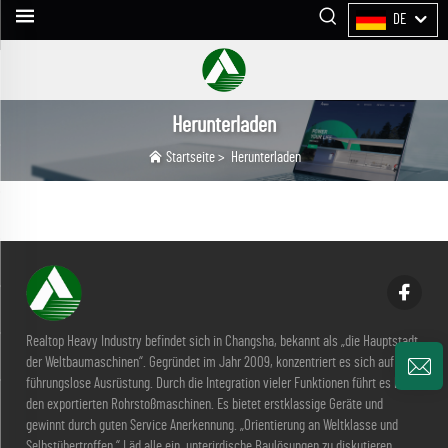
DE
Herunterladen
Startseite
>
Herunterladen
Realtop Heavy Industry befindet sich in Changsha, bekannt als „die Hauptstadt
der Weltbaumaschinen“. Gegründet im Jahr 2009, konzentriert es sich auf
führungslose Ausrüstung. Durch die Integration vieler Funktionen führt es bei
den exportierten Rohrstoßmaschinen. Es bietet erstklassige Geräte und
gewinnt durch guten Service Anerkennung. „Orientierung an Weltklasse und
Selbstübertroffen.“ Läd alle ein, unterirdische Baulösungen zu diskutieren.