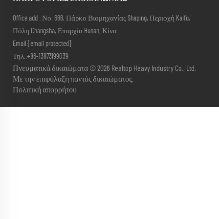
Office add : Νο. 688, Πάρκο Βιομηχανίας Shaping, Περιοχή Kaifu,
Πόλη Changsha, Επαρχία Hunan, Κίνα.
Email:
[email protected]
Τηλ.:
+86-13873199039
Πνευματικά δικαιώματα © 2026 Realtop Heavy Industry Co., Ltd.
Με την επιφύλαξη παντός δικαιώματος.
Πολιτική απορρήτου