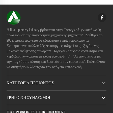
Η Realtop Heavy Industry βρίσκεται στην Τσανγκσά, γνωστή ως "η
πρωτεύουσα της παγκόσμιας μηχανικής μηχανών". Ιδρύθηκε το
2009, επικεντρώνεται σε εξοπλισμό χωρίς χαρακώματα.
Ενσωματώνει πολλαπλές λειτουργίες, οδηγεί στις εξαγόμενες
μηχανές ανύψωσης σωλήνων. Παρέχει κορυφαίο εξοπλισμό και
κερδίζει αναγνώριση με καλή εξυπηρέτηση. "Αντιστοιχήστε με
την παγκόσμια κλάση και ξεπεράστε τον εαυτό σας". Καλεί όλους
να συζητήσουν λύσεις για την υπόγεια κατασκευή.
ΚΑΤΗΓΟΡΊΑ ΠΡΟΪΌΝΤΟΣ
ΓΡΉΓΟΡΟΙ ΣΎΝΔΕΣΜΟΙ
ΠΛΗΡΟΦΟΡΙΕΣ ΕΠΙΚΟΙΝΩΝΙΑΣ