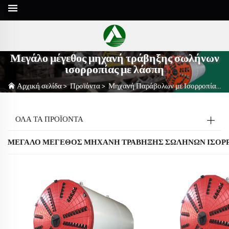
Μεγάλο μέγεθος μηχανή τράβηξης σωλήνων
ισορροπίας με λάσπη
Αρχική σελίδα
>
Προϊόντα
>
Μηχανή Παράβολων με Ισορροπία Ρυπανού
ΟΛΑ ΤΑ ΠΡΟΪΟΝΤΑ
ΜΕΓΆΛΟ ΜΈΓΕΘΟΣ ΜΗΧΑΝΉ ΤΡΆΒΗΞΗΣ ΣΩΛΉΝΩΝ ΙΣΟΡ