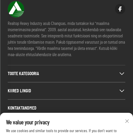
Realtop Heavy Industry asub Changsas, mida tuntakse kui "maailma
insenerimasina pealinnat". 2009. aastal asutatud, keskendub see raudavaba
seadmete tootmisele. See integreerib mitut funktsiooni ning on eksportimisel
juhtiv torude tõmbamise masin. Pakub tipptasemel varustust ja on tuntud oma
hea teenindusega. "Võrdle maailma tasemel ja ületa ennast". Kutsub kõiki
maa-aluste ehituslahenduste üle arutlema.
TOOTE KATEGOORIA
KIIRED LINGID
KONTAKTANDMED
Office add : Nr. 688, Shaping Industry Park, Kaifu District, Changsha City,
We value your privacy
Hunan Province, Hiina.
We use cookies and similar tools to provide our services. If you don't want to