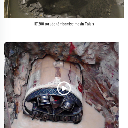
ID1200 torude tõmbamise masin Taisis