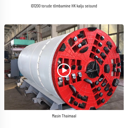
ID1200 torude tõmbamine HK kalju seisund
Masin Thaimaal