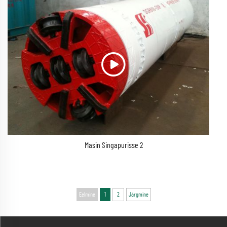
Masin Singapurisse 2
Eelmine
1
2
Järgmine