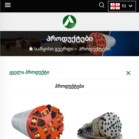
KA
Პროდუქტები
Საწყისი გვერდი
>
Პროდუქტები
ᲧᲕᲔᲚᲐ ᲞᲠᲝᲓᲣᲥᲢᲘ
ᲞᲠᲝᲓᲣᲥᲢᲔᲑᲘ