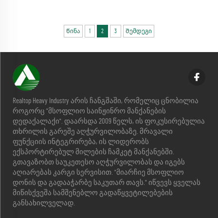
Წინა
1
2
3
Შემდეგი
Realtop Heavy Industry არის ჩანგშაში, რომელიც ცნობილია
როგორც "მსოფლიო საინჟინრო მანქანების
დედაქალაქი". დაარსდა 2009 წელს, ის ფოკუსირებულია
თხრილის გარეშე აღჭურვილობაზე. მრავალი
ფუნქციის ინტეგრირება, ის ლიდერობს
ექსპორტირებულ მილების ჩამკეტ მანქანებში.
გთავაზობთ საუკეთესო აღჭურვილობას და იგებს
აღიარებას კარგი სერვისით. "მიარჩიე მსოფლიო
დონის და გადააჭარბე საკუთარ თავს." იწვევს ყველას
მიწისქვეშა სამშენებლო გადაწყვეტილებების
განსახილველად.