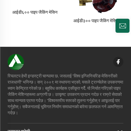
आईडी६०० पाइप जैकिंग मेसिन
आईडी३०० पाइप जैकिंग मेसिन
रियलटप हेभी इन्डस्ट्री चान्घामा छ, जसलाई "विश्व इन्जिनियरिङ मेसिनरीको
राजधानी" भनिन्छ। सन् २००९ मा स्थापना भएको, यसले ट्रान्चेलेस उपकरणमा
ध्यान केन्द्रित गरेको छ। बहुविध कार्यहरू एकीकृत गर्दै, यो निर्यात गरिएको पाइप
जैकिंग मेशिनहरूमा अग्रणी छ। उत्कृष्ट उपकरण प्रदान गर्दछ र राम्रो सेवाको
साथ मान्यता प्राप्त गर्दछ। "विश्वस्तरीय स्तरको तुलना गर्नुहोस् र आफूलाई पार
गर्नुहोस्। सबैजनालाई भूमिगत निर्माण समाधानको बारेमा छलफल गर्न आमन्त्रित
गर्दछ।