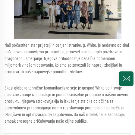
Naš počastiten star prijatelj in cenjeni stranke, g. White, je nedavno obiskal
naše novo ustanovljeno proizvodnjo, prinesel s seboj toplo pozdrave in
dragoceno usmerjanje. Njegova prihodnost je označila pomemben
miljemerk v našem potovanju, ko smo se zavezali še naprej izboljšati in
promovirati naše najnovejše ponudbe izdelkov.
Skozí globoko tehnične komunikacijske seje je gospod White delil svoje
obsežne znanje iz industrije in ponudil smiselne pripombe o našem novem
produktu. Njegova strokovnjakija in izkušenje sta bila odločilna za
pomembnost pri pomaganju nam v raziskovanju potencialnih območij za
izboljšave in optimizacijo, da zagotovimo, da naš izdelek ne le zadostuje,
ampak presegne pričakovanja naše ciljne publike.