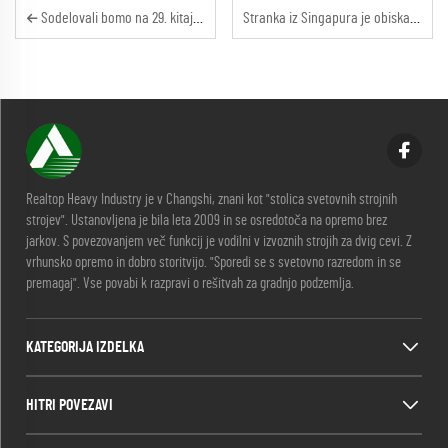
Sodelovali bomo na 29. kitajski mednarodni konferenci in razstavi brezizkopnih tehnologij (ITTC 2026)
Stranka iz Singapura je obiskala našo novo tovarnico
Realtop Heavy Industry je v Changshi, znani kot "stolica svetovnih strojnih
strojev". Ustanovljena je bila leta 2009 in se osredotoča na opremo brez
jarkov. S povezovanjem več funkcij je vodilni v izvoznih strojih za dvig cevi. Z
vrhunsko opremo in dobro storitvijo. "Sporedi se s svetovno razredom in se
premagaj". Vse povabi k razpravi o rešitvah za gradnjo podzemlja.
KATEGORIJA IZDELKA
HITRI POVEZAVI