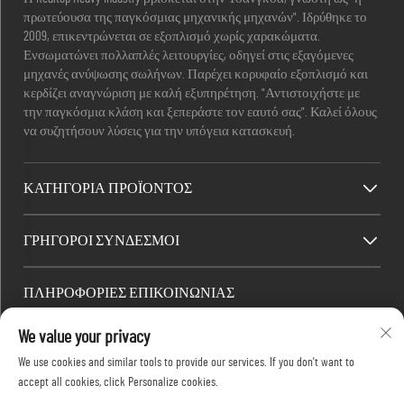
πρωτεύουσα της παγκόσμιας μηχανικής μηχανών". Ιδρύθηκε το
2009, επικεντρώνεται σε εξοπλισμό χωρίς χαρακώματα.
Ενσωματώνει πολλαπλές λειτουργίες, οδηγεί στις εξαγόμενες
μηχανές ανύψωσης σωλήνων. Παρέχει κορυφαίο εξοπλισμό και
κερδίζει αναγνώριση με καλή εξυπηρέτηση. "Αντιστοιχήστε με
την παγκόσμια κλάση και ξεπεράστε τον εαυτό σας". Καλεί όλους
να συζητήσουν λύσεις για την υπόγεια κατασκευή.
ΚΑΤΗΓΟΡΊΑ ΠΡΟΪΌΝΤΟΣ
ΓΡΉΓΟΡΟΙ ΣΎΝΔΕΣΜΟΙ
ΠΛΗΡΟΦΟΡΙΕΣ ΕΠΙΚΟΙΝΩΝΙΑΣ
Office add : Νο. 688, Πάρκο Βιομηχανίας Shaping, Περιοχή Kaifu,
We value your privacy
Πόλη Changsha, Επαρχία Hunan, Κίνα.
We use cookies and similar tools to provide our services. If you don't want to
Email:
[email protected]
accept all cookies, click Personalize cookies.
Τηλ.:
+86-13873199039