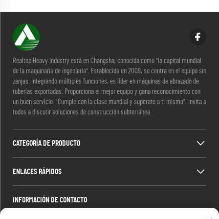
Realtop Heavy Industry está en Changsha, conocida como "la capital mundial
de la maquinaria de ingeniería". Establecida en 2009, se centra en el equipo sin
zanjas. Integrando múltiples funciones, es líder en máquinas de abrazado de
tuberías exportadas. Proporciona el mejor equipo y gana reconocimiento con
un buen servicio. "Cumple con la clase mundial y superate a ti mismo". Invita a
todos a discutir soluciones de construcción subterránea.
CATEGORÍA DE PRODUCTO
ENLACES RÁPIDOS
INFORMACIÓN DE CONTACTO