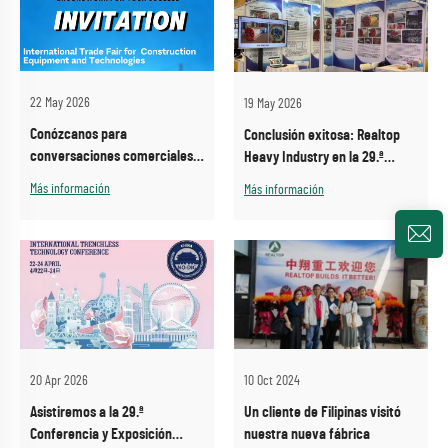
22 May 2026
19 May 2026
Conózcanos para
Conclusión exitosa: Realtop
conversaciones comerciales
Heavy Industry en la 29.ª
en la CTT EXPO 2026, Moscú
Conferencia y Exposición
Más información
Más información
Internacional China de
Tecnología Sin Excavación
(ITTC 2026)
20 Apr 2026
10 Oct 2024
Asistiremos a la 29.ª
Un cliente de Filipinas visitó
Conferencia y Exposición
nuestra nueva fábrica