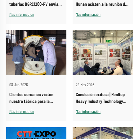
tuberías DGRC1200-PV enviada
Hunan asisten a la reunión de
a Corea del Sur hoy
accionistas y del Consejo de
Más información
Más información
Administración de Zhongxiang
Heavy Industry
08 Jun 2026
29 May 2026
Clientes coreanos visitan
Conclusión exitosa | Realtop
nuestra fábrica para la
Heavy Industry Technology
inspección de productos
Co., Ltd. brilla en la 29.ª
Más información
Más información
Conferencia y Exposición
Internacional China de
Tecnología Sin Zanjas