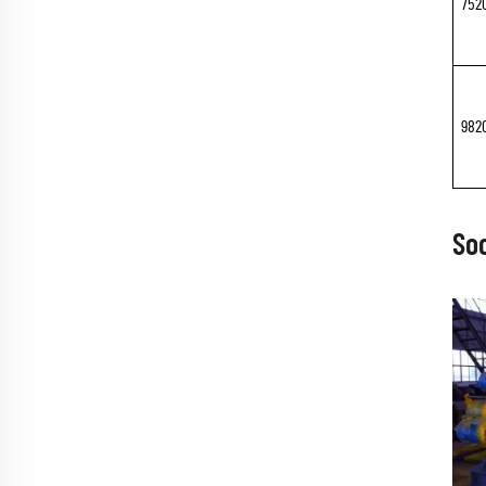
752
982
So