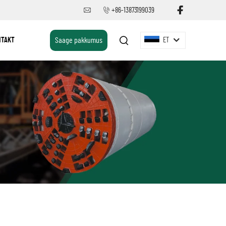
+86-13873199039
NTAKT
Saage pakkumus
ET