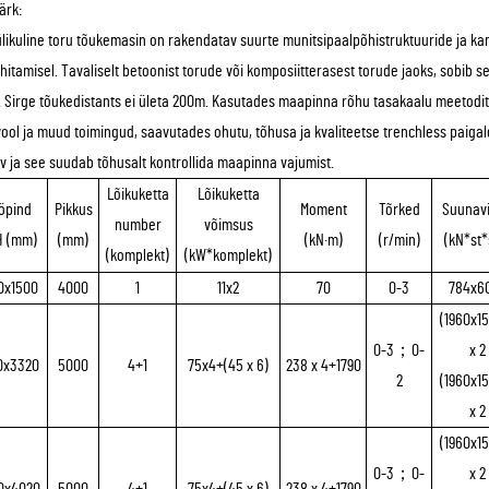
ärk:
ülikuline toru tõukemasin on rakendatav suurte munitsipaalpõhistruktuuride ja kanal
ehitamisel. Tavaliselt betoonist torude või komposiitterasest torude jaoks, sobib 
. Sirge tõukedistants ei ületa 200m. Kasutades maapinna rõhu tasakaalu meetodit
vool ja muud toimingud, saavutades ohutu, tõhusa ja kvaliteetse trenchless paigal
 ja see suudab tõhusalt kontrollida maapinna vajumist.
Lõikuketta
Lõikuketta
öpind
Pikkus
Moment
Tõrked
Suunavi
number
võimsus
 (mm)
(mm)
(kN·m)
(r/min)
(kN*st*
(komplekt)
(kW*komplekt)
0x1500
4000
1
11x2
70
0-3
784x6
(1960x1
0-3；0-
x 2
0x3320
5000
4+1
75x4+(45 x 6)
238 x 4+1790
2
(1960x1
x 2
(1960x1
0-3；0-
x 2
0x4020
5000
4+1
75x4+(45 x 6)
238 x 4+1790