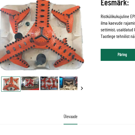
Eesmärk:
Ristkülikukujuline E
ilma kaevude rajami
settimist, usaldatu
Taotlege tehnilist nä
Päring
Ülevaade