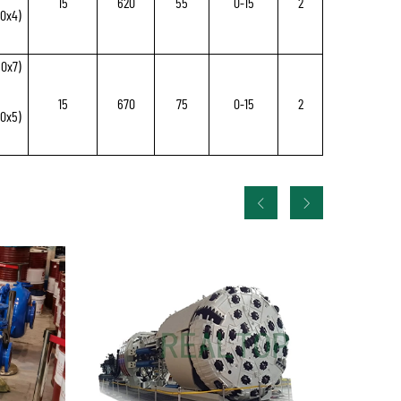
15
620
55
0-15
2
50x4)
50x7)
15
670
75
0-15
2
50x5)