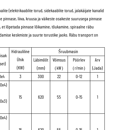
ite (elektrikaablite torud, sidekaablite torud, jalakäijate kanalid
see pinnase, liiva, kruusa ja väikeste osakeste suurusega pinnase
, et lõpetada pinnase lõikamine, tõukamine, spiraalne räbu
damise keskmiste ja suurte torustike jaoks. Räbu transport on
Hidrauliline
Šruubmasin
isak
Ühik
Läbimõõt
Võimsus
Pöörlev
Arv
set)
(KW)
(mm)
（kW）
（r/min）
(Jada)
0x4
3
300
22
0-12
1
50x4)
15
620
55
0-15
1
50x3)
50x4)
15
620
55
0-15
1