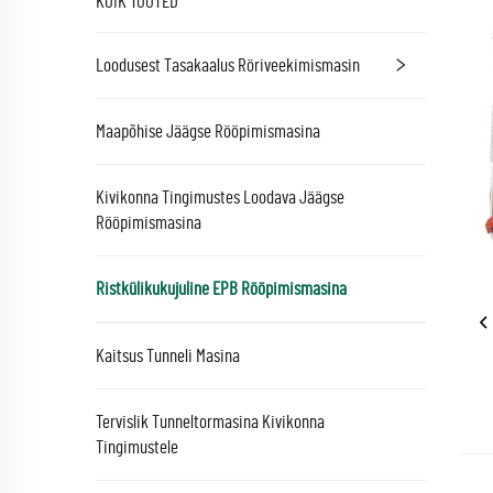
KÕIK TOOTED
Loodusest Tasakaalus Röriveekimismasin
Maapõhise Jäägse Rööpimismasina
Kivikonna Tingimustes Loodava Jäägse
Rööpimismasina
Ristkülikukujuline EPB Rööpimismasina
Kaitsus Tunneli Masina
Tervislik Tunneltormasina Kivikonna
Tingimustele