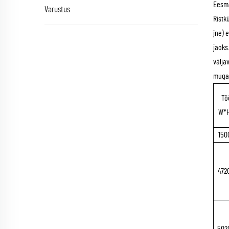
Eesm
Varustus
Ristk
jne) 
jaoks
välja
mugav
Tö
W*H
150
472
502