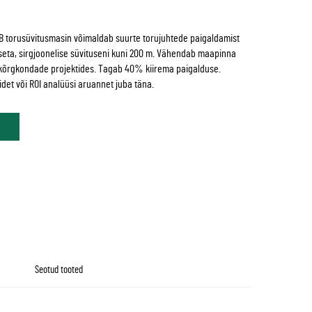
PB torusüvitusmasin võimaldab suurte torujuhtede paigaldamist
seta, sirgjoonelise süvituseni kuni 200 m. Vähendab maapinna
d kõrgkondade projektides. Tagab 40% kiirema paigalduse.
idet või ROI analüüsi aruannet juba täna.
Seotud tooted