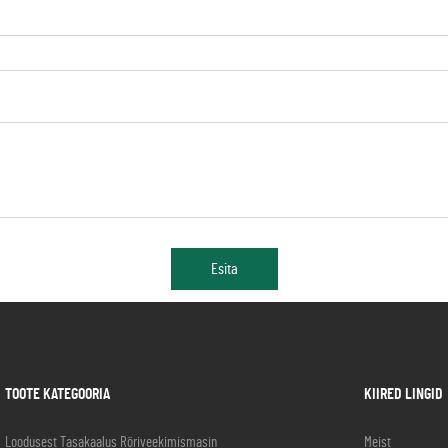
Esita
TOOTE KATEGOORIA
KIIRED LINGID
Loodusest Tasakaalus Röriveekimismasin
Meist