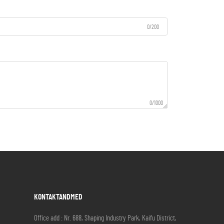
0/200
0/1000
KONTAKTANDMED
Office add : Nr. 688, Shaping Industry Park, Kaifu District,