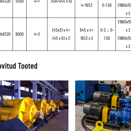
0x4320
5500
4+1
75x4+(45 x 6)
4+1653
0-1.56
(1960x1
x 2
(1960x1
(45x3) x 4+
645 x 4+
0-2；0-
x 2
0x6320
8000
4+2
(45 x 6) x 2
1653 x 2
1.56
(1960x1
x 2
ovitud Tooted