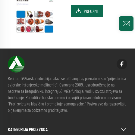
PREUZMI
Realtop Těžiarska industrija nalazi se u Changsha, poznatom kao "prijestonica
svjetske inženjerske mašinerije". Osnovana 2009., usredotočena je na
naprave za bezgrobniku. Integrirajući više funkcija, vodi u izvozu strojeva za
tuneliranje. Ponuditi vrhunsku opremu i osvojiti priznanje dobrom servisom.
"Prati svjetsku klasičnu i premašuje samoga sebe." Poziva sve da raspravljaju
o rješenjima za podzemno graditeljstvo.
KATEGORIJA PROIZVODA