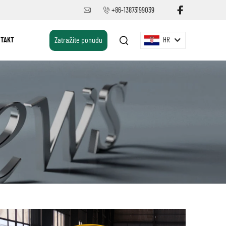
+86-13873199039
TAKT
Zatražite ponudu
HR