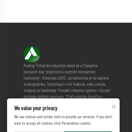
Realtop Těžiarska industrija nalazi se u Changsha,
poznatom kao "prijestonica svjetske inženjerske
mašinerije". Osnovana 2009., usredotočena je na naprave
za bezgrobniku. Integrirajući više funkcija, vodi u izvozu
strojeva za tuneliranje. Ponuditi vrhunsku opremu i osvojiti
priznanje dobrom servisom. "Prati svjetsku klasičnu i
premašuje samoga sebe." Poziva sve da raspravljaju o
We value your privacy
rješenjima za podzemno graditeljstvo.
We use cookies and similar tools to provide our services. If you don't
want to accept all cookies, click Personalize cookies.