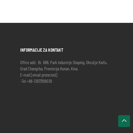
INFORMACIJE ZA KONTAKT
Office add : Br. 688, Park industrije Shaping, Okružje Kaifu,
Grad Changsha, Provincija Hunan, Kina.
E-mail:
[email protected]
-Tel.
+86-13873199039