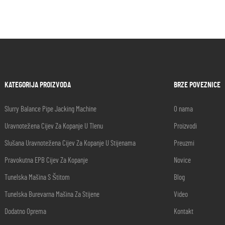
KATEGORIJA PROIZVODA
BRZE POVEZNICE
Slurry Balance Pipe Jacking Machine
O nama
Uravnotežena Cijev Za Kopanje U Tlenu
Proizvodi
Slušana Uravnotežena Cijev Za Kopanje U Stijenama
Preuzmi
Pravokutna EPB Cijev Za Kopanje
Novice
Tunelska Mašina S Štitom
Blog
Tunelska Burevarna Mašina Za Stijene
Video
Dodatno Oprema
Kontakt