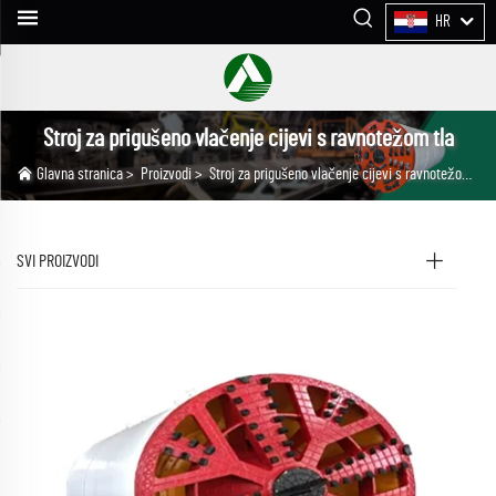
HR
Stroj za prigušeno vlačenje cijevi s ravnotežom tla
Glavna stranica
>
Proizvodi
>
Stroj za prigušeno vlačenje cijevi s ravnotežom tla
SVI PROIZVODI