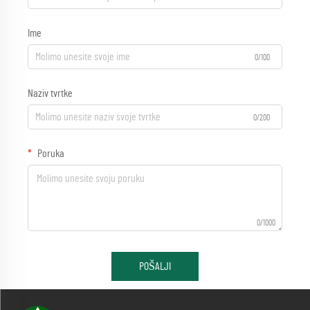
Ime
0/100
Naziv tvrtke
0/200
Poruka
0/1000
POŠALJI