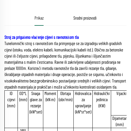
Prikaz
Srodni proizvodi
Stroj za prigušeno vlačenje cijevi s ravnotežom tla
Tunelomnički stroj s ravnotežom tla primjenjuje se za izgradnju velikih gradskih
cijevi (otoku, voda, elektro kabeli, komunikacijski kabeli itd.). Obično za
betonske
cijevi ili čeljuste cijevi, prilagođene tlu, pijesku, šljunkama i šljunčastim
materijalima s malim česticama. Ravne ili zakrivljene udaljenosti prodiranja ne
prelaze 1000m. Koristeći metodu ravnoteže tla da završi rezanje tla, gibanje,
škrabljanje otpadnih materijala i druge operacije, postiže se sigurno, učinkovito i
bezgrobninsko
visokokvalitetno
postavljanje srednjih i velikih cijevi. Transport
otpadnih materijala je praktičan i može učinkovito kontrolirati osidanjem tla.
ID
OD*L
Snaga
Moment
Obrtaja
Hidrovalica
Hidraulički
Vijacki st
cijevi
(mm)
glave za
(kN·m)
(obr/min)
za
jedinica
(mm)
rezanje
upravljanje
(KW)
(kW*set)
(kN*st*set)
Dijametar
S
(mm)