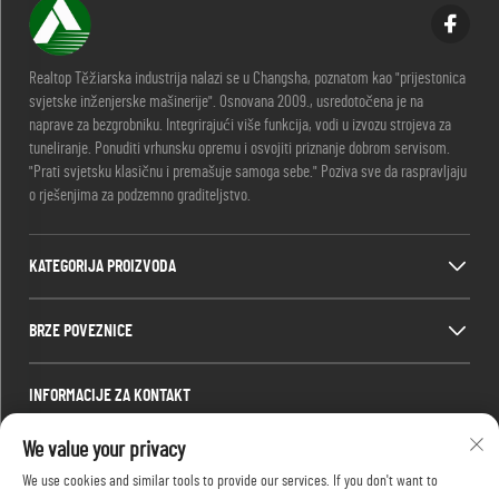
Realtop Těžiarska industrija nalazi se u Changsha, poznatom kao "prijestonica
svjetske inženjerske mašinerije". Osnovana 2009., usredotočena je na
naprave za bezgrobniku. Integrirajući više funkcija, vodi u izvozu strojeva za
tuneliranje. Ponuditi vrhunsku opremu i osvojiti priznanje dobrom servisom.
"Prati svjetsku klasičnu i premašuje samoga sebe." Poziva sve da raspravljaju
o rješenjima za podzemno graditeljstvo.
KATEGORIJA PROIZVODA
BRZE POVEZNICE
INFORMACIJE ZA KONTAKT
Office add : Br. 688, Park industrije Shaping, Okružje Kaifu, Grad Changsha,
We value your privacy
Provincija Hunan, Kina.
We use cookies and similar tools to provide our services. If you don't want to
E-mail:
[email protected]