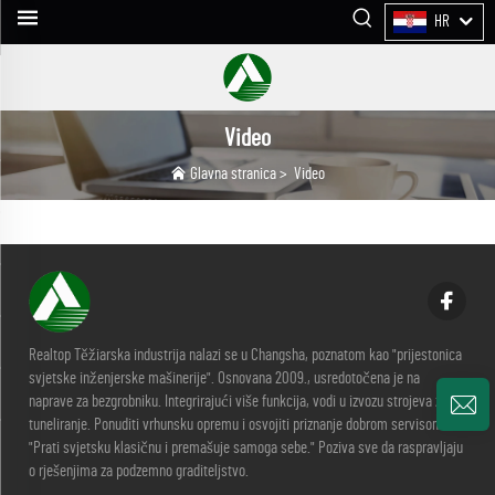
HR
Video
Glavna stranica
>
Video
Realtop Těžiarska industrija nalazi se u Changsha, poznatom kao "prijestonica
svjetske inženjerske mašinerije". Osnovana 2009., usredotočena je na
naprave za bezgrobniku. Integrirajući više funkcija, vodi u izvozu strojeva za
tuneliranje. Ponuditi vrhunsku opremu i osvojiti priznanje dobrom servisom.
"Prati svjetsku klasičnu i premašuje samoga sebe." Poziva sve da raspravljaju
o rješenjima za podzemno graditeljstvo.