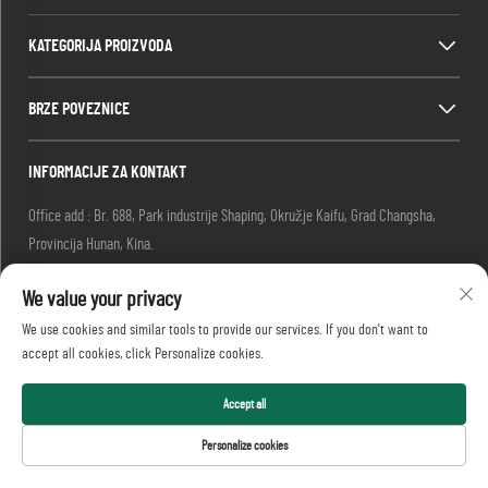
KATEGORIJA PROIZVODA
BRZE POVEZNICE
INFORMACIJE ZA KONTAKT
Office add : Br. 688, Park industrije Shaping, Okružje Kaifu, Grad Changsha,
Provincija Hunan, Kina.
E-mail:
[email protected]
We value your privacy
-Tel.
+86-13873199039
Copyright © 2026 Realtop Heavy Industry Co., Ltd. sva prava
We use cookies and similar tools to provide our services. If you don't want to
rezervirana.
accept all cookies, click Personalize cookies.
Pravila o privatnosti
Accept all
Personalize cookies