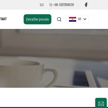
+86-13873199039
TAKT
Zatražite ponudu
HR