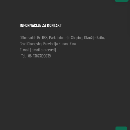
INFORMACIJE ZA KONTAKT
Office add : Br. 688, Park industrije Shaping, Okružje Kaifu,
Grad Changsha, Provincija Hunan, Kina.
E-mail:
[email protected]
-Tel.
+86-13873199039