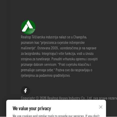
Realtop Těžiarska industrija nalazi se u Changsha,
poznatom kao "prijestonica svjetske inženjerske
mašinerije". Osnovana 2009., usredotočena je na naprave
za bezgrobniku. Integrirajući više funkcija, vodi u izvozu
strojeva za tuneliranje. Ponuditi vrhunsku opremu i osvojiti
priznanje dobrom servisom. "Prati svjetsku klasičnu i
premašuje samoga sebe." Poziva sve da raspravljaju o
rješenjima za podzemno graditeljstvo.
Copyright © 2026 Realtop Heavy Industry Co., Ltd. sva prava rezer
Pravila o privatnosti
We value your privacy
We use cookies and similar tools to provide our services. If you don't