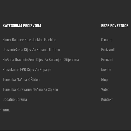
KATEGORIJA PROIZVODA
BRZE POVEZNICE
Slurry Balance Pipe Jacking Machine
O nama
Uravnotežena Cijev Za Kopanje U Tlenu
Proizvodi
Slušana Uravnotežena Cijev Za Kopanje U Stijenama
Preuzmi
Pravokutna EPB Cijev Za Kopanje
Novice
Tunelska Mašina S Štitom
Blog
Tunelska Burevarna Mašina Za Stijene
Video
Dodatno Oprema
Kontakt
virana.