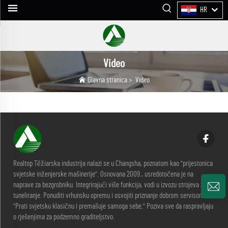
HR
Video
Glavna stranica
>
Video
Realtop Těžiarska industrija nalazi se u Changsha, poznatom kao "prijestonica
svjetske inženjerske mašinerije". Osnovana 2009., usredotočena je na
naprave za bezgrobniku. Integrirajući više funkcija, vodi u izvozu strojeva za
tuneliranje. Ponuditi vrhunsku opremu i osvojiti priznanje dobrom servisom.
"Prati svjetsku klasičnu i premašuje samoga sebe." Poziva sve da raspravljaju
o rješenjima za podzemno graditeljstvo.