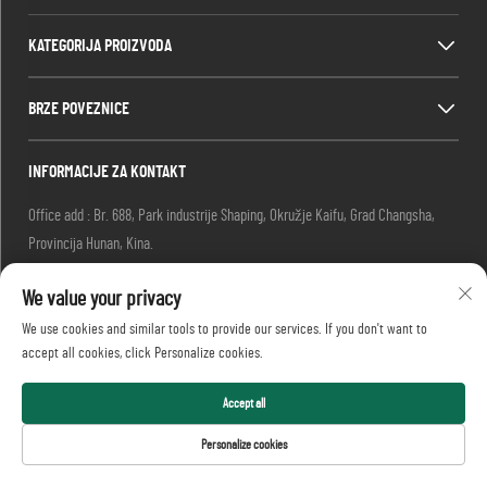
KATEGORIJA PROIZVODA
BRZE POVEZNICE
INFORMACIJE ZA KONTAKT
Office add : Br. 688, Park industrije Shaping, Okružje Kaifu, Grad Changsha,
Provincija Hunan, Kina.
E-mail:
[email protected]
We value your privacy
-Tel.
+86-13873199039
Copyright © 2026 Realtop Heavy Industry Co., Ltd. sva prava
We use cookies and similar tools to provide our services. If you don't want to
rezervirana.
accept all cookies, click Personalize cookies.
Pravila o privatnosti
Accept all
Personalize cookies