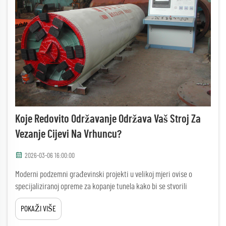
Koje Redovito Održavanje Održava Vaš Stroj Za
Vezanje Cijevi Na Vrhuncu?
2026-03-06 16:00:00
Moderni podzemni građevinski projekti u velikoj mjeri ovise o
specijaliziranoj opreme za kopanje tunela kako bi se stvorili
precizni putevi za instalacije i razvoj infrastrukture. Mašina za
POKAŽI VIŠE
skidanje cijevi predstavlja jedan od najkritičnijih dijelova opreme...