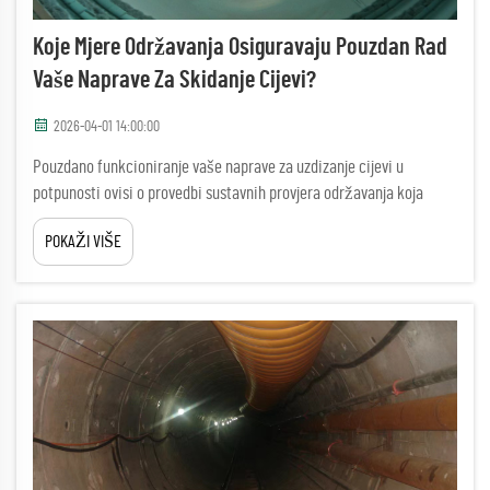
Koje Mjere Održavanja Osiguravaju Pouzdan Rad
Vaše Naprave Za Skidanje Cijevi?
2026-04-01 14:00:00
Pouzdano funkcioniranje vaše naprave za uzdizanje cijevi u
potpunosti ovisi o provedbi sustavnih provjera održavanja koja
sprečavaju skupo vrijeme zastoja i osiguravaju dosljednu operativnu
POKAŽI VIŠE
učinkovitost. Kada podzemni infrastrukturni projekti zahtijevaju
preciznost i...