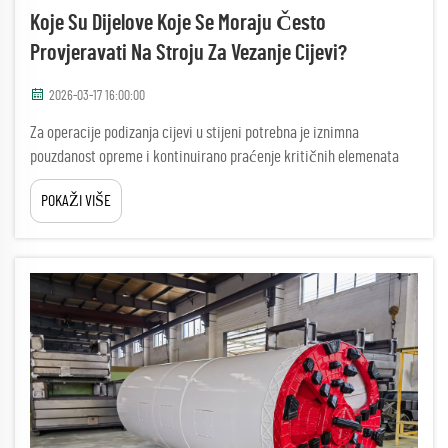
Koje Su Dijelove Koje Se Moraju Često
Provjeravati Na Stroju Za Vezanje Cijevi?
2026-03-17 16:00:00
Za operacije podizanja cijevi u stijeni potrebna je iznimna
pouzdanost opreme i kontinuirano praćenje kritičnih elemenata
oštećenja kako bi se osigurala optimalna učinkovitost u izazovnim
POKAŽI VIŠE
podzemnim uvjetima. Stroj za skidanje cijevi radi pod ekstremnim
stresom...