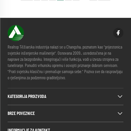
Realtop Těžiarska industrija nalazi se u Changsha, poznatom kao "prijestonica
svjetske inženjerske mašinerije". Osnovana 2009., usredotočena je na
naprave za bezgrobniku. Integrirajući više funkcija, vodi u izvozu strojeva za
tuneliranje. Ponuditi vrhunsku opremu i osvojiti priznanje dobrom servisom.
"Prati svjetsku klasičnu i premašuje samoga sebe." Poziva sve da raspravljaju
o rješenjima za podzemno graditeljstvo.
KATEGORIJA PROIZVODA
BRZE POVEZNICE
INFORMACIJE ZA KONTAKT