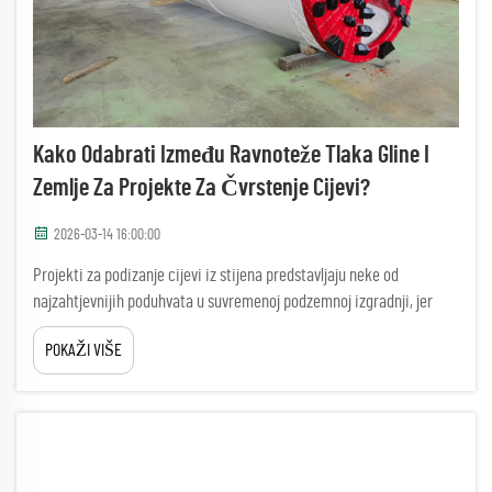
Kako Odabrati Između Ravnoteže Tlaka Gline I
Zemlje Za Projekte Za Čvrstenje Cijevi?
2026-03-14 16:00:00
Projekti za podizanje cijevi iz stijena predstavljaju neke od
najzahtjevnijih poduhvata u suvremenoj podzemnoj izgradnji, jer
zahtijevaju specijaliziranu opremu koja može ploviti kroz čvrste
POKAŽI VIŠE
stjenovite formacije uz održavanje preciznog poravnanja tunela. -
Sel...