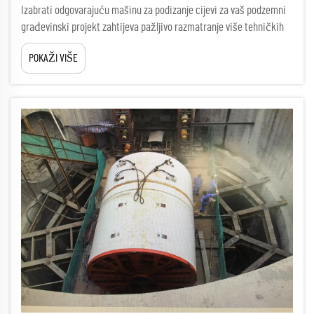
Izabrati odgovarajuću mašinu za podizanje cijevi za vaš podzemni
građevinski projekt zahtijeva pažljivo razmatranje više tehničkih
čimbenika koji izravno utječu na uspjeh projekta, sigurnost i
POKAŽI VIŠE
troškovnu učinkovitost. Dva najkritičnija parametra...