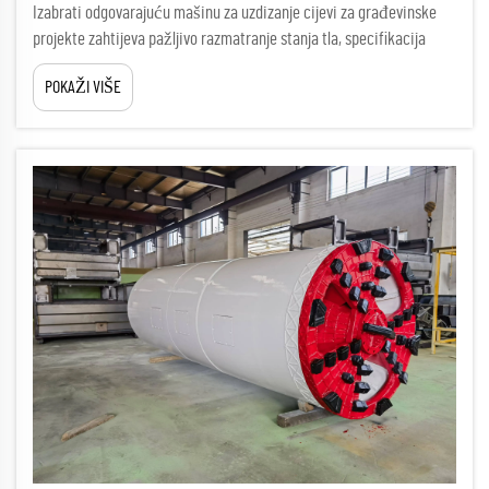
Izabrati odgovarajuću mašinu za uzdizanje cijevi za građevinske
projekte zahtijeva pažljivo razmatranje stanja tla, specifikacija
projekta i operativnih zahtjeva. Uspjeh podzemnih instalacija za
POKAŽI VIŠE
cijevi u velikoj mjeri ovisi o...