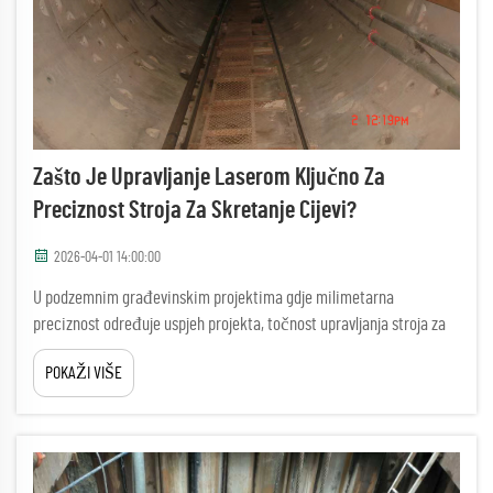
Zašto Je Upravljanje Laserom Ključno Za
Preciznost Stroja Za Skretanje Cijevi?
2026-04-01 14:00:00
U podzemnim građevinskim projektima gdje milimetarna
preciznost određuje uspjeh projekta, točnost upravljanja stroja za
uzdizanje cijevi postaje kritični čimbenik koji odvaja uspješne
POKAŽI VIŠE
instalacije od skupih korekcija. Moderna operacija tuneliranja...