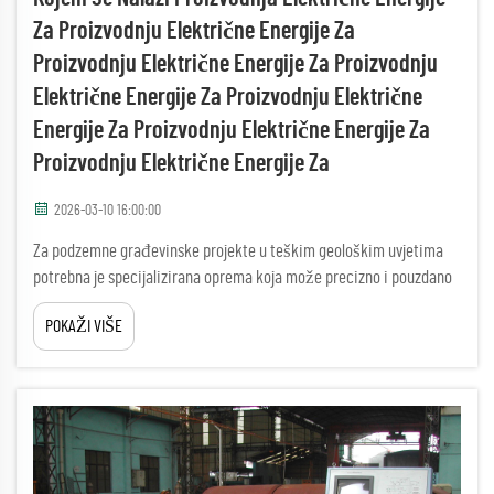
Za Proizvodnju Električne Energije Za
Proizvodnju Električne Energije Za Proizvodnju
Električne Energije Za Proizvodnju Električne
Energije Za Proizvodnju Električne Energije Za
Proizvodnju Električne Energije Za
2026-03-10 16:00:00
Za podzemne građevinske projekte u teškim geološkim uvjetima
potrebna je specijalizirana oprema koja može precizno i pouzdano
upravljati gustim stijenama. Stroj za skidanje cijevi predstavlja
POKAŽI VIŠE
kritičan napredak u trenchle...