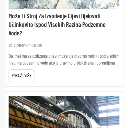
Može Li Stroj Za Izvodenje Cijevi Djelovati
Učinkovito Ispod Visokih Razina Podzemne
Vode?
2026-04-01 14:00:00
Da, mašina za uzdizanje cijevi može djelotvorno raditi i pod visokim
nivoima podzemne vode ako je pravilno projektirana i opremljena
odgovarajućim sustavima za upravljanje podzemnom vodom.
POKAŽI VIŠE
Moderna tehnologija mašina za skidanje cijevi uključuje
sofisticirani pritisak zemlje...