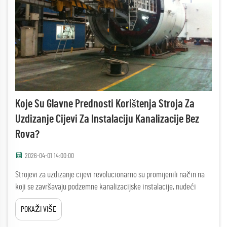
Koje Su Glavne Prednosti Korištenja Stroja Za
Uzdizanje Cijevi Za Instalaciju Kanalizacije Bez
Rova?
2026-04-01 14:00:00
Strojevi za uzdizanje cijevi revolucionarno su promijenili način na
koji se završavaju podzemne kanalizacijske instalacije, nudeći
značajne prednosti u odnosu na tradicionalne metode otvaranja
POKAŽI VIŠE
cijevi. Ovi sofisticirani sistemi tuneliranja omogućuju izvođačima
da instaliraju nove kanalizacijske linije...