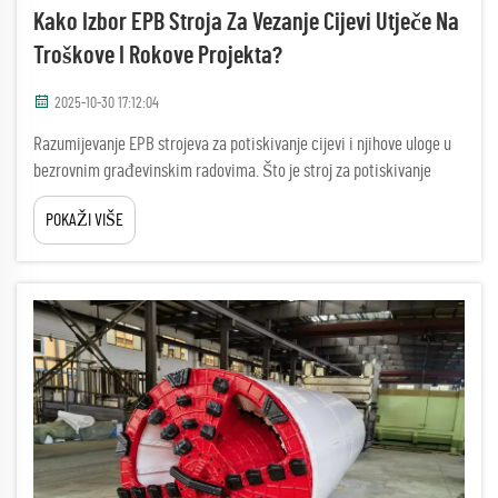
Kako Izbor EPB Stroja Za Vezanje Cijevi Utječe Na
Troškove I Rokove Projekta?
2025-10-30 17:12:04
Razumijevanje EPB strojeva za potiskivanje cijevi i njihove uloge u
bezrovnim građevinskim radovima. Što je stroj za potiskivanje
cijevi s uravnoteženjem tlaka tla (EPB)? Stroj za potiskivanje cijevi
POKAŽI VIŠE
s uravnoteženjem tlaka tla ili EPB stroj djeluje kao sustav za
bušenje tunela koji obavlja dvije stvari ...