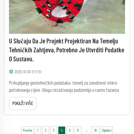
U Slučaju Da Je Projekt Projektiran Na Temelju
Tehničkih Zahtjeva, Potrebno Je Utvrditi Podatke
O Sustavu.
2025-10-30 17:11:51
Prikupljanje geotehničkih podataka: temelj za izvodivost mikro
potiskivanja cijevi. Uloga istraživanja podzemlja u ranim fazama
procjene izvodivosti. Prije početka bilo kakvih radova na mikro
POKAŽI VIŠE
potiskivanju cijevi, provjera onoga što se nalazi ispod površine vrlo
je važna za prepoznavanje geote...
...
Previše
1
2
3
4
5
6
10
Sljedeći