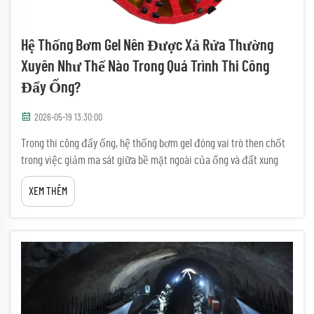
Hệ Thống Bơm Gel Nên Được Xả Rửa Thường
Xuyên Như Thế Nào Trong Quá Trình Thi Công
Đẩy Ống?
2026-05-19 13:30:00
Trong thi công đẩy ống, hệ thống bơm gel đóng vai trò then chốt
trong việc giảm ma sát giữa bề mặt ngoài của ống và đất xung
quanh, từ đó đảm bảo việc đẩy chuỗi ống qua lòng đất diễn ra
XEM THÊM
một cách trơn tru. Nếu hệ thống bôi trơn không được bảo trì
đúng cách...