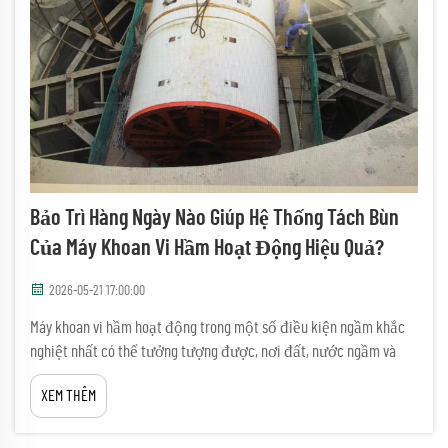
Bảo Trì Hàng Ngày Nào Giúp Hệ Thống Tách Bùn
Của Máy Khoan Vi Hầm Hoạt Động Hiệu Quả?
2026-05-21 17:00:00
Máy khoan vi hầm hoạt động trong một số điều kiện ngầm khắc
nghiệt nhất có thể tưởng tượng được, nơi đất, nước ngầm và
các hạt mài mòn liên tục thử thách giới hạn của mọi bộ phận cơ
XEM THÊM
khí. Ở trung tâm của quá trình vận hành này, ...