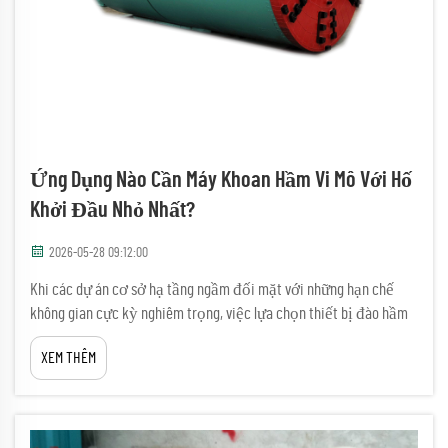
Ứng Dụng Nào Cần Máy Khoan Hầm Vi Mô Với Hố
Khởi Đầu Nhỏ Nhất?
2026-05-28 09:12:00
Khi các dự án cơ sở hạ tầng ngầm đối mặt với những hạn chế
không gian cực kỳ nghiêm trọng, việc lựa chọn thiết bị đào hầm
phù hợp trở thành một trong những quyết định kỹ thuật quan
XEM THÊM
trọng nhất mà nhà thầu có thể đưa ra. Một máy khoan đào hầm vi
mô được thiết kế để tối thiểu hóa...