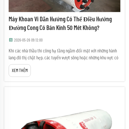
Máy Khoan Vi Dẫn Hướng Có Thể Điều Hướng
Đường Cong Có Bán Kính 50 Mét Không?
2026-05-26 09:12:00
Khi các nhà thầu thi công hạ tầng ngầm đối mặt với những hành
lang đô thị chật hẹp, các tuyến vượt sông hoặc những khu vực có
mật độ cơ sở hạ tầng dày đặc, một câu hỏi then chốt chắc chắn
XEM THÊM
sẽ nảy sinh: máy khoan vi dẫn hướng có thể điều hướng đường
cong có bán kính 50 mét không? Đây không phải là một vấn đề kỹ
thuật trừu tượng...