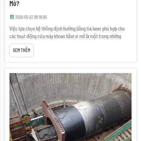
Mô?
2026-05-22 09:18:00
Việc lựa chọn hệ thống định hướng bằng tia laser phù hợp cho
các hoạt động của máy khoan hầm vi mô là một trong những
quyết định quan trọng nhất mà kỹ sư hoặc quản lý dự án phải
XEM THÊM
thực hiện trước khi bắt đầu thi công. Độ chính xác trong việc
định vị ngầm trực tiếp ảnh hưởng đến độ ổn định cấu trúc...