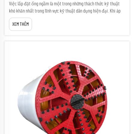
Việc lắp đặt ống ngầm là một trong những thách thức kỹ thuật
khó khăn nhất trong lĩnh vực kỹ thuật dân dụng hiện đại. Khi áp
dụng các phương pháp đào hở truyền thống, ứng suất cơ học tác
XEM THÊM
động lên các mối nối ống trong quá trình lấp đất, đầm nén và ổn
định đất…