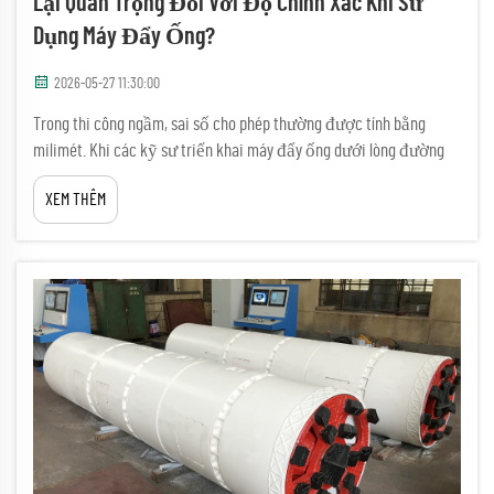
Lại Quan Trọng Đối Với Độ Chính Xác Khi Sử
Dụng Máy Đẩy Ống?
2026-05-27 11:30:00
Trong thi công ngầm, sai số cho phép thường được tính bằng
milimét. Khi các kỹ sư triển khai máy đẩy ống dưới lòng đường
thành phố, dưới sông hoặc dưới các công trình hạ tầng hiện hữu,
XEM THÊM
thậm chí chỉ một độ lệch nhỏ so với đường khoan đã lập kế
hoạch cũng có thể dẫn đến...