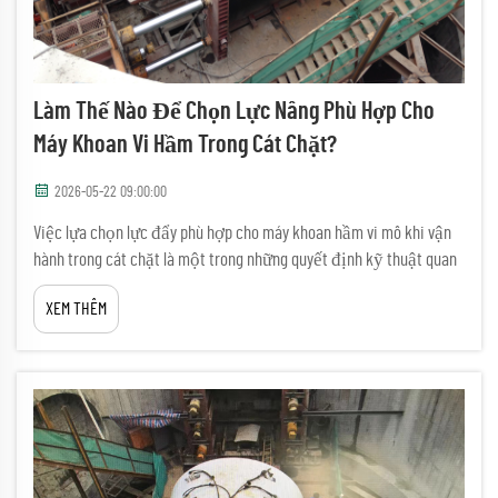
Làm Thế Nào Để Chọn Lực Nâng Phù Hợp Cho
Máy Khoan Vi Hầm Trong Cát Chặt?
2026-05-22 09:00:00
Việc lựa chọn lực đẩy phù hợp cho máy khoan hầm vi mô khi vận
hành trong cát chặt là một trong những quyết định kỹ thuật quan
trọng nhất trong bất kỳ dự án xây dựng không đào rãnh nào. Nếu
XEM THÊM
ước tính thiếu lực đẩy, bạn có nguy cơ gặp phải tình trạng mũi
khoan bị kẹt, hư hỏng ống dẫn hoặc thảm họa...