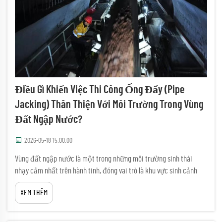
Điều Gì Khiến Việc Thi Công Ống Đẩy (pipe
Jacking) Thân Thiện Với Môi Trường Trong Vùng
Đất Ngập Nước?
2026-05-18 15:00:00
Vùng đất ngập nước là một trong những môi trường sinh thái
nhạy cảm nhất trên hành tinh, đóng vai trò là khu vực sinh cảnh
quan trọng cho động vật hoang dã, hệ thống lọc nước tự nhiên và
XEM THÊM
khu vực lưu giữ carbon. Khi cơ sở hạ tầng kỹ thuật ngầm phải đi
qua hoặc gần vùng đất ngập nước...