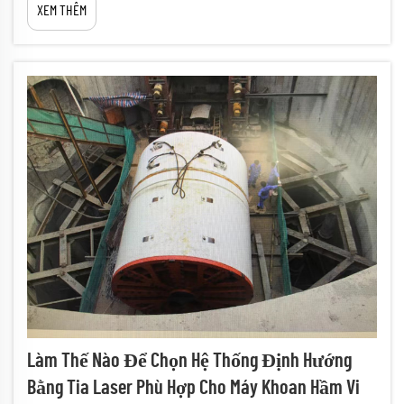
XEM THÊM
định. Khác với các thiết bị cơ khí trên mặt đất, nơi việc tiếp cận
để bôi trơn khá thuận tiện...
Làm Thế Nào Để Chọn Hệ Thống Định Hướng
Bằng Tia Laser Phù Hợp Cho Máy Khoan Hầm Vi