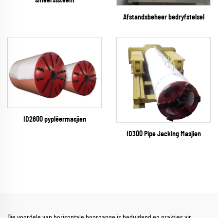
Afstandsbeheer bedryfstelsel
ID2600 pyplêermasjien
ID300 Pipe Jacking Masjien
Die voordele van horisontale boorgange is beduidend en prakties vir