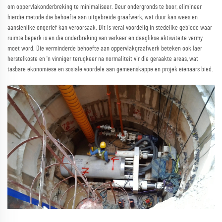
om oppervlakonderbreking te minimaliseer. Deur ondergronds te boor, elimineer
hierdie metode die behoefte aan uitgebreide graafwerk, wat duur kan wees en
aansienlike ongerief kan veroorsaak. Dit is veral voordelig in stedelike gebiede waar
ruimte beperk is en die onderbreking van verkeer en daaglikse aktiwiteite vermy
moet word. Die verminderde behoefte aan oppervlakgraafwerk beteken ook laer
herstelkoste en 'n vinniger terugkeer na normaliteit vir die geraakte areas, wat
tasbare ekonomiese en sosiale voordele aan gemeenskappe en projek eienaars bied.