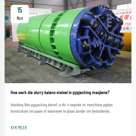
15
Nov
Hoe werk die slurry balans stelsel in pypjacking masjiene?
Inleiding Wat pypjacking betref, is dit 'n tegniek vir trenchless pyplyn
konstruksie om paaie of waterweë te plaas sonder om beduidende
versteurings te maak. 'n Proses wat die eenvoudige metode behels om 'n
pypjacking masjien te gebruik...
KYK MEER