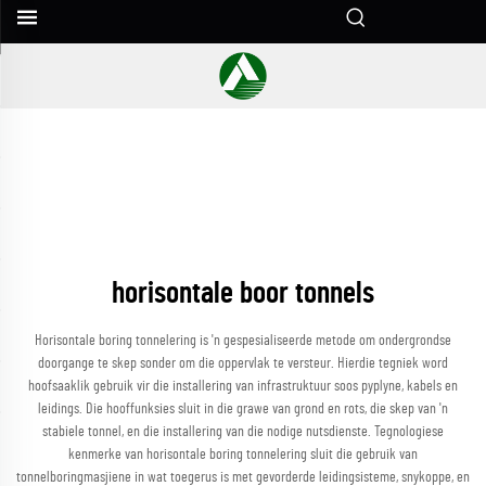
horisontale boor tonnels
Horisontale boring tonnelering is 'n gespesialiseerde metode om ondergrondse
doorgange te skep sonder om die oppervlak te versteur. Hierdie tegniek word
hoofsaaklik gebruik vir die installering van infrastruktuur soos pyplyne, kabels en
leidings. Die hooffunksies sluit in die grawe van grond en rots, die skep van 'n
stabiele tonnel, en die installering van die nodige nutsdienste. Tegnologiese
kenmerke van horisontale boring tonnelering sluit die gebruik van
tonnelboringmasjiene in wat toegerus is met gevorderde leidingsisteme, snykoppe, en