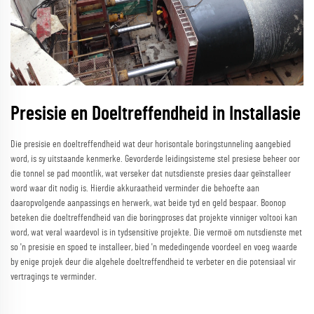
Presisie en Doeltreffendheid in Installasie
Die presisie en doeltreffendheid wat deur horisontale boringstunneling aangebied
word, is sy uitstaande kenmerke. Gevorderde leidingsisteme stel presiese beheer oor
die tonnel se pad moontlik, wat verseker dat nutsdienste presies daar geïnstalleer
word waar dit nodig is. Hierdie akkuraatheid verminder die behoefte aan
daaropvolgende aanpassings en herwerk, wat beide tyd en geld bespaar. Boonop
beteken die doeltreffendheid van die boringproses dat projekte vinniger voltooi kan
word, wat veral waardevol is in tydsensitive projekte. Die vermoë om nutsdienste met
so 'n presisie en spoed te installeer, bied 'n mededingende voordeel en voeg waarde
by enige projek deur die algehele doeltreffendheid te verbeter en die potensiaal vir
vertragings te verminder.