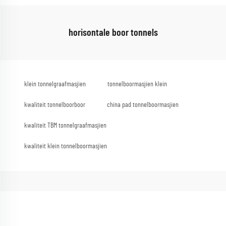
horisontale boor tonnels
klein tonnelgraafmasjien
tonnelboormasjien klein
kwaliteit tonnelboorboor
china pad tonnelboormasjien
kwaliteit TBM tonnelgraafmasjien
kwaliteit klein tonnelboormasjien