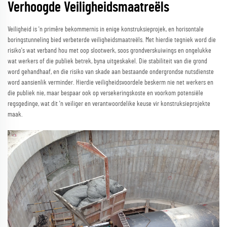
Verhoogde Veiligheidsmaatreëls
Veiligheid is 'n primêre bekommernis in enige konstruksieprojek, en horisontale
boringstunneling bied verbeterde veiligheidsmaatreëls. Met hierdie tegniek word die
risiko's wat verband hou met oop slootwerk, soos grondverskuiwings en ongelukke
wat werkers of die publiek betrek, byna uitgeskakel. Die stabiliteit van die grond
word gehandhaaf, en die risiko van skade aan bestaande ondergrondse nutsdienste
word aansienlik verminder. Hierdie veiligheidsvoordele beskerm nie net werkers en
die publiek nie, maar bespaar ook op versekeringskoste en voorkom potensiële
regsgedinge, wat dit 'n veiliger en verantwoordelike keuse vir konstruksieprojekte
maak.