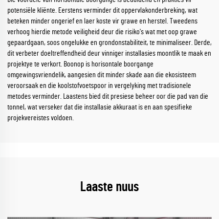
potensiële kliënte. Eerstens verminder dit oppervlakonderbreking, wat
beteken minder ongerief en laer koste vir grawe en herstel. Tweedens
verhoog hierdie metode veiligheid deur die risiko's wat met oop grawe
gepaardgaan, soos ongelukke en grondonstabiliteit, te minimaliseer. Derde,
dit verbeter doeltreffendheid deur vinniger installasies moontlik te maak en
projektye te verkort. Boonop is horisontale boorgange
omgewingsvriendelik, aangesien dit minder skade aan die ekosisteem
veroorsaak en die koolstofvoetspoor in vergelyking met tradisionele
metodes verminder. Laastens bied dit presiese beheer oor die pad van die
tonnel, wat verseker dat die installasie akkuraat is en aan spesifieke
projekvereistes voldoen.
Laaste nuus