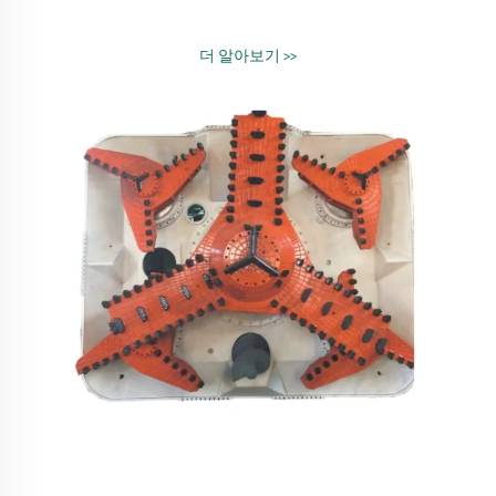
파
이
 사
스
효
더 알아보기 >>
향
다