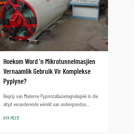
Hoekom Word 'n Mikrotunnelmasjien
Wat 
Vernaamlik Gebruik Vir Komplekse
van 
Pyplyne?
ond
Begrip van Moderne Pypinstallasietegnologieë In die
Minim
altyd veranderende wêreld van ondergrondse
Mikro
konstruksie en infrastruktuurontwikkeling, het die
onder
KYK MEER
KYK M
mikrotunnelmasjien as 'n revolusionêre oplossing vir
insta
die installering van komplekse pypstelsels te
opper