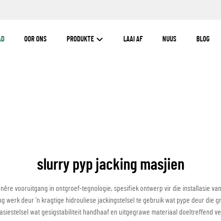
AD
OOR ONS
PRODUKTE
LAAI AF
NUUS
BLOG
slurry pyp jacking masjien
nêre vooruitgang in ontgroef-tegnologie, spesifiek ontwerp vir die installasie 
 werk deur 'n kragtige hidrouliese jackingstelsel te gebruik wat pype deur die gr
asiestelsel wat gesigstabiliteit handhaaf en uitgegrawe materiaal doeltreffend 