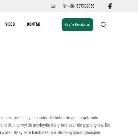
+86-13873199039
VIDEO
KONTAK
Kry 'n Kwotasie
van ondergrondse pype sonder die behoefte aan uitgebreide
ond druk terwyl dit gelyktydig die grond voor die pyp uitgraw. Die
verwyder. By sy kern kombineer die slurry-pypjackingmasjien