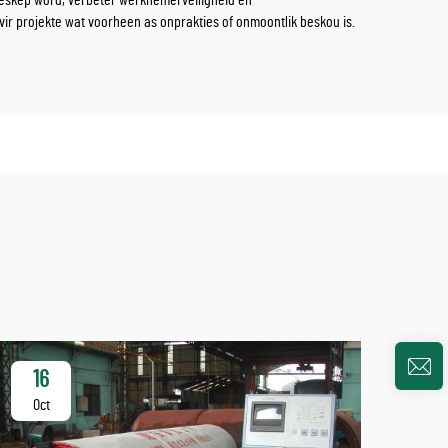
geskep word, verbeter werknemerveiligheid en
vir projekte wat voorheen as onprakties of onmoontlik beskou is.
16
2
Oct
Oc