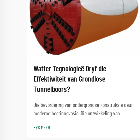
Watter Tegnologieë Dryf die
Effektiwiteit van Grondlose
Tunnelboors?
Die bevordering van ondergrondse konstruksie deur
moderne boorinnovasie. Die ontwikkeling van
grondlose tunnelboors het ondergrondse konstruksie
KYK MEER
en infrastruktuurontwikkeling gewysig. Hierdie
gesofistikeerde masjiene het verander hoe ons