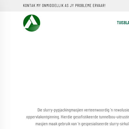
KONTAK MY ONMIDDELLIK AS JY PROBLEME ERVAAR!
TUISBL
Die slurry-pypjackingmasjien verteenwoordig 'n rewolusio
oppervlakontginning. Hierdie gesofistikeerde tunnelbou-uitrusting
masjien maak gebruik van 'n gespesialiseerde slurry-sirkul