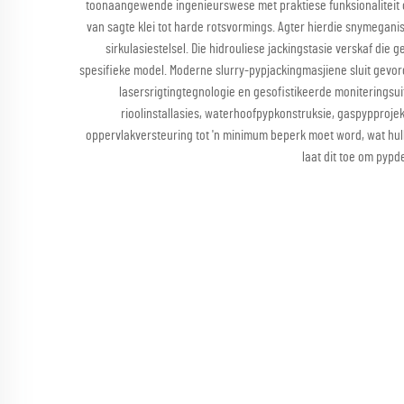
toonaangewende ingenieurswese met praktiese funksionaliteit o
van sagte klei tot harde rotsvormings. Agter hierdie snymeganis
sirkulasiestelsel. Die hidrouliese jackingstasie verskaf di
spesifieke model. Moderne slurry-pypjackingmasjiene sluit gevord
lasersrigtingtegnologie en gesofistikeerde moniteringsu
rioolinstallasies, waterhoofpypkonstruksie, gaspypprojek
oppervlakversteuring tot 'n minimum beperk moet word, wat hul
laat dit toe om pypd