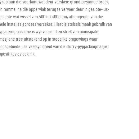
nykop aan die voorkant wat deur verskeie grondtoestande breek,
en rommel na die oppervlak terug te vervoer deur 'n geslote-lus-
asiteite wat wissel van 500 tot 3000 ton, afhangende van die
ele installasieproses verseker. Hierdie stelsels maak gebruik van
pypjackingmasjiene is wyevoerend en strek van munisipale
e masjiene tree uitstekend op in stedelike omgewings waar
ngsgebiede. Die veelsydigheid van die slurry-pypjackingmasjien
pesifikasies beklink.