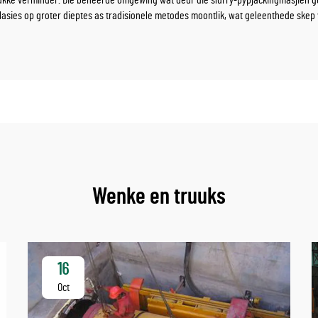
lukke verminder. Die beheerde omgewing wat deur die slurry-pypjackingmasjien 
asies op groter dieptes as tradisionele metodes moontlik, wat geleenthede skep 
Wenke en truuks
16
Oct