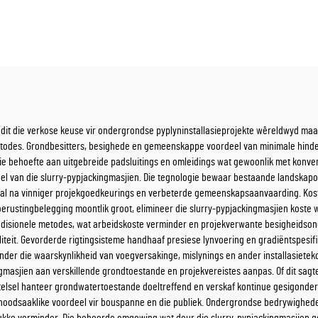
 dit die verkose keuse vir ondergrondse pyplyninstallasieprojekte wêreldwyd maa
todes. Grondbesitters, besighede en gemeenskappe voordeel van minimale hindern
ie behoefte aan uitgebreide padsluitings en omleidings wat gewoonlik met konve
 van die slurry-pypjackingmasjien. Die tegnologie bewaar bestaande landskapon
al na vinniger projekgoedkeurings en verbeterde gemeenskapsaanvaarding. Kost
toerustingbelegging moontlik groot, elimineer die slurry-pypjackingmasjien koste
tradisionele metodes, wat arbeidskoste verminder en projekverwante besigheidson
iteit. Gevorderde rigtingsisteme handhaaf presiese lynvoering en gradiëntspesifi
nder die waarskynlikheid van voegversakinge, mislynings en ander installasiete
ingmasjien aan verskillende grondtoestande en projekvereistes aanpas. Of dit sag
stelsel hanteer grondwatertoestande doeltreffend en verskaf kontinue gesigonde
noodsaaklike voordeel vir bouspanne en die publiek. Ondergrondse bedrywighede 