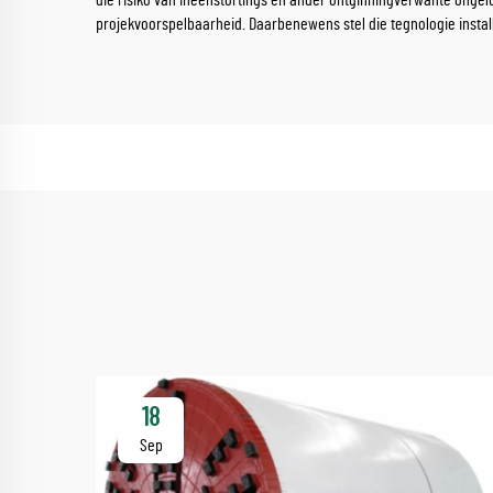
die risiko van ineenstortings en ander ontginningverwante onge
projekvoorspelbaarheid. Daarbenewens stel die tegnologie install
18
Sep