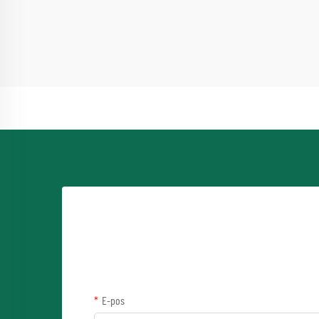
tunnele benader...
E-pos