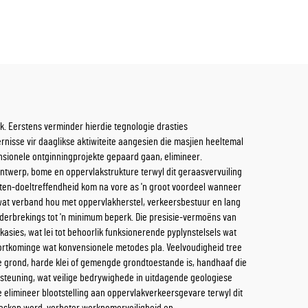
k. Eerstens verminder hierdie tegnologie drasties
isse vir daaglikse aktiwiteite aangesien die masjien heeltemal
nsionele ontginningprojekte gepaard gaan, elimineer.
twerp, bome en oppervlakstrukture terwyl dit geraasvervuiling
en-doeltreffendheid kom na vore as 'n groot voordeel wanneer
 wat verband hou met oppervlakherstel, verkeersbestuur en lang
derbrekings tot 'n minimum beperk. Die presisie-vermoëns van
kasies, wat lei tot behoorlik funksionerende pyplynstelsels wat
kortkominge wat konvensionele metodes pla. Veelvoudigheid tree
te grond, harde klei of gemengde grondtoestande is, handhaaf die
rsteuning, wat veilige bedrywighede in uitdagende geologiese
elimineer blootstelling aan oppervlakverkeersgevare terwyl dit