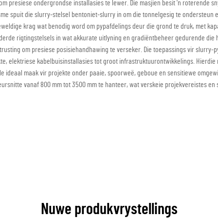
m presiese ondergrondse installasies te lewer. Die masjien besit 'n roterende s
me spuit die slurry-stelsel bentoniet-slurry in om die tonnelgesig te ondersteun 
e geweldige krag wat benodig word om pypafdelings deur die grond te druk, met kap
erde rigtingstelsels in wat akkurate uitlyning en gradiëntbeheer gedurende die h
itrusting om presiese posisiehandhawing te verseker. Die toepassings vir slurry-
te, elektriese kabelbuisinstallasies tot groot infrastruktuurontwikkelings. Hierdi
le ideaal maak vir projekte onder paaie, spoorweë, geboue en sensitiewe omgewi
eursnitte vanaf 800 mm tot 3500 mm te hanteer, wat verskeie projekvereistes en s
Nuwe produkvrystellings