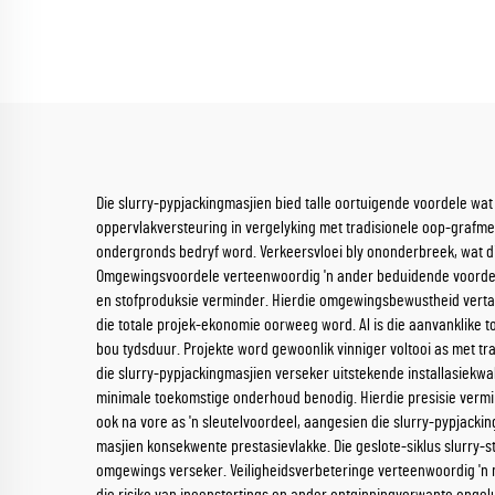
Die slurry-pypjackingmasjien bied talle oortuigende voordele wat
oppervlakversteuring in vergelyking met tradisionele oop-grafme
ondergronds bedryf word. Verkeersvloei bly ononderbreek, wat d
Omgewingsvoordele verteenwoordig 'n ander beduidende voordeel
en stofproduksie verminder. Hierdie omgewingsbewustheid verta
die totale projek-ekonomie oorweeg word. Al is die aanvanklike 
bou tydsduur. Projekte word gewoonlik vinniger voltooi as met 
die slurry-pypjackingmasjien verseker uitstekende installasiekwal
minimale toekomstige onderhoud benodig. Hierdie presisie vermi
ook na vore as 'n sleutelvoordeel, aangesien die slurry-pypjack
masjien konsekwente prestasievlakke. Die geslote-siklus slurry-
omgewings verseker. Veiligheidsverbeteringe verteenwoordig 'n 