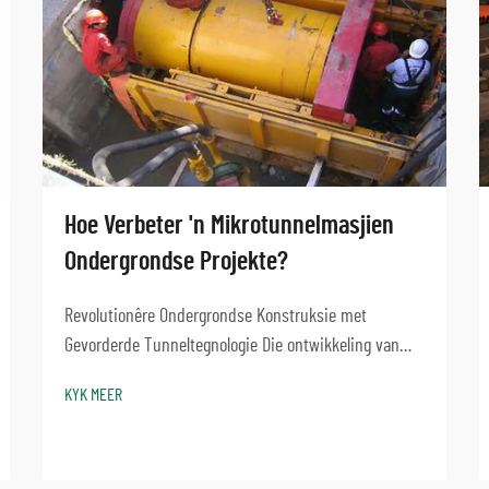
Hoe Verbeter 'n Mikrotunnelmasjien
Ondergrondse Projekte?
Revolutionêre Ondergrondse Konstruksie met
Gevorderde Tunneltegnologie Die ontwikkeling van
ondergrondse konstruksie het 'n beduidende sprong
KYK MEER
vorentoe gemaak met mikrotunnelmasjientegnologie.
Hierdie gesofistikeerde toerusting het verander hoe
ons app...