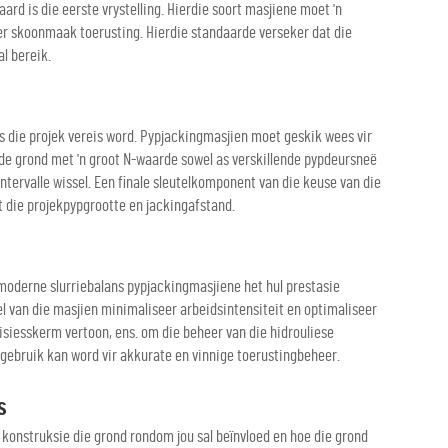
rd is die eerste vrystelling. Hierdie soort masjiene moet 'n
er skoonmaak toerusting. Hierdie standaarde verseker dat die
al bereik.
 die projek vereis word. Pypjackingmasjien moet geskik wees vir
arde grond met 'n groot N-waarde sowel as verskillende pypdeursneë
tervalle wissel. Een finale sleutelkomponent van die keuse van die
t die projekpypgrootte en jackingafstand.
oderne slurriebalans pypjackingmasjiene het hul prestasie
l van die masjien minimaliseer arbeidsintensiteit en optimaliseer
siesskerm vertoon, ens. om die beheer van die hidrouliese
gebruik kan word vir akkurate en vinnige toerustingbeheer.
s
 konstruksie die grond rondom jou sal beïnvloed en hoe die grond