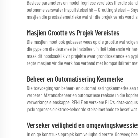
Basiese parameters en model Tegniese vereistes Hierdie standaa
outonome varswater inspuitstelsel hê — Grouting stelsel — Sny
masjien die prestasiemetrieke wat vir die projek vereis word, s
Masjien Grootte vs Projek Vereistes
Die masjien moet ook gebaseer wees op die grootte wat volgens
die pype om die deursnee te installeer. 'n Hoë toleransie vir h
maak dit noodsaaklik vir projekte waar grondtoestande en pypin
regte masjien vir die werk hou verband met kompatibiliteit me
Beheer en Outomatisering Kenmerke
Die toevoeging van beheer- en outomatiseringskenmerke aan m
verbeter. Afstandsbeheer en outomatiese reaksie in die kopdee
verwerkings eienskappe. RENLE en verskeie PLC's, data-acquisi
jackingproses elektries-beheerde stelselmethode te besef wat 
Verseker veiligheid en omgewingskwessie
In enige konstruksieprojek kom veiligheid eerste. Oorweeg hoe