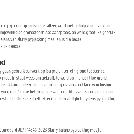
r 'n pyp ondergronds geïnstalleer word met behulp van 'n jacking
l ingewikkelde grondstoornisse aanspreek, en word grootliks gebruik
Balans van slurry pypjacking masjien is die beste
ers bemeester.
id
jy gaan gebruik sal werk op jou projek terrein grond toestande.
 moet in staat wees om gebruik te word op 'n ander tipe grond,
n ook akkommodeer tropiese grond tipes soos turf land wou bosbou
ewing met 'n baie heterogene kwaliteit. Dit is van kardinale belang
toestande direk die doeltreffendheid en veiligheid tydens pypjacking
 Standaard JB/T 14346-2023 Slurry balans pypjacking masjien