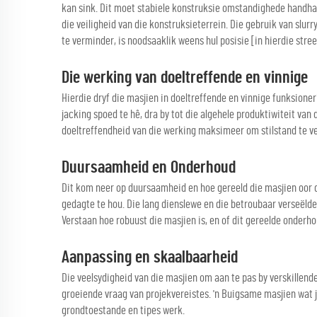
kan sink. Dit moet stabiele konstruksie omstandighede handh
die veiligheid van die konstruksieterrein. Die gebruik van slu
te verminder, is noodsaaklik weens hul posisie [in hierdie stree
Die werking van doeltreffende en vinnige
Hierdie dryf die masjien in doeltreffende en vinnige funksio
jacking spoed te hê, dra by tot die algehele produktiwiteit van d
doeltreffendheid van die werking maksimeer om stilstand te ve
Duursaamheid en Onderhoud
Dit kom neer op duursaamheid en hoe gereeld die masjien oor di
gedagte te hou. Die lang dienslewe en die betroubaar verseëlde 
Verstaan hoe robuust die masjien is, en of dit gereelde onderho
Aanpassing en skaalbaarheid
Die veelsydigheid van die masjien om aan te pas by verskillend
groeiende vraag van projekvereistes. 'n Buigsame masjien wat j
grondtoestande en tipes werk.