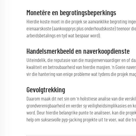
Monetêre en begrotingsbeperkings
Hierdie koste moet in die projek se aanvanklike begroting inge
eienaarskoste (aankoopprys plus onderhoudskoste) teenoor die
arbeidsbetalings en tyd wat bespaar word).
Handelsmerkbeeld en naverkoopdienste
Uiteindelik, die reputasie van die masjienvervaardiger en of 
kwaliteit en betroubaarheid van hierdie masjien. 'n Goeie nav
vir die hantering van enige probleme wat tydens die projek ma
Gevolgtrekking
Daarom maak dit net sin om 'n holistiese analise van die verski
grondverenigbaarheid en verder sy veiligheidsimplikasies en ko
word. Deur hierdie belangrike punte te analiseer, kan die proj
help om suksesvolle pyp-jacking projekte uit te voer, wat die 