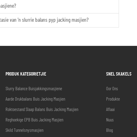
masjiene?
tasie van 'n slurrie balans pyp jacking masjien?
PRODUK KATEGORIETJIE
SNEL SKAKELS
Slurry Balance Buisjakkingsmasjiene
Oor Ons
Aarde Drukbalans Buis Jacking Masjien
Produkte
Roktoestand Slaap Balans Buis Jacking Masjien
Aflaai
Reghoekige EPB Buis Jacking Masjien
Nuus
Skild Tunnelsnysmasjien
Blog