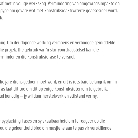
aaf met 'n veilige werkskag. Vermindering van omgewingsimpakte en
rrypype om gevare wat met konstruksieaktiwiteite geassosieer word,
k.
nering. Om deurlopende werking vermoëns en verhoogde gemiddelde
ie projek. Die gebruik van 'n slurryoordragstelsel kan die
rminder en die konstruksiefase te versnel.
e jare diens gedoen moet word, en dit is iets baie belangrik om in
as laat dit toe om dit op enige konstruksieterrein te gebruik.
ud benodig — jy wil duur herstelwerk en stilstand vermy.
e pypjacking-fases en sy skaalbaarheid om te reageer op die
ou die geleentheid bied om masjiene aan te pas vir verskillende