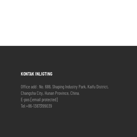
KONTAK INLIGTING
Office add : No. 688, Shaping Industry Park, Kaifu District,
Changsha City, Hunan Province, China.
E-pos:
[email protected]
Tel:
+86-13873199039