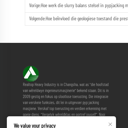
Vorige:
Hoe werk die slurry balans stelsel in pypjacking 
Volgende:
Hoe beïnvloed die geologiese toestand die pres
Realtop Heavy Industry is in Changsha, wat as "die hoofstad
van wêreldwye ingenieursmasjinerie" bekend staan. Dit is in
2009 gestig en fokus op slootlose toerusting. Die integrasie
van verskeie funksies, dit lei in uitgevoer pyp jacking
masjiene. Verskaf top toerusting en verdien erkenning met
goeie diens. "Vergelyk wêreldklas en oortref jouself". Nooi
almal om ondergrondse konstruksie oplossings te
We value your privacy
bespreek.