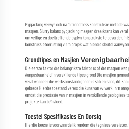
Pypjacking verwys ook na 'n trenchless konstruksie metode waa
masjien. Slurry balans pypjacking masjien draaikrans kan vera
om veilige en doeltreffende pyplyn konstruksie te bevorder. 'n 
konstruksietoerusting vir 'n projek wat hierdie sleutel aanwys
Verenigbaarhe
Grondtipes en Masjien
Die eerste faktor die belangrikste faktor is of die masjien wat 
Aanpasbaarheid in verskillende tipes grond Die masjien gemaak
veral wanneer die werksomstandighede is slib en sand, dit ka
gebiede Hierdie toestand vereis die kuns van
werk in 'n omg
w
omdat die prestasie van 'n masjien in verskillende geologiese 
projekte kan beïnvloed.
Toestel Spesifikasies En Oorsig
Hierdie keuse is voorwaardelik rondom die tegniese vereistes.