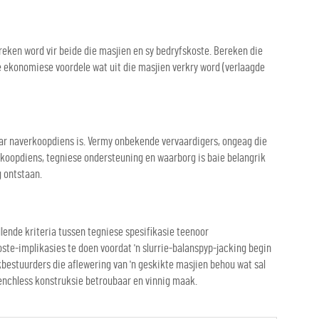
reken word vir beide die masjien en sy bedryfskoste. Bereken die
 ekonomiese voordele wat uit die masjien verkry word (verlaagde
daar naverkoopdiens is. Vermy onbekende vervaardigers, ongeag die
erkoopdiens, tegniese ondersteuning en waarborg is baie belangrik
g ontstaan.
llende kriteria tussen tegniese spesifikasie teenoor
ste-implikasies te doen voordat 'n slurrie-balanspyp-jacking begin
ekbestuurders die aflewering van 'n geskikte masjien behou wat sal
trenchless konstruksie betroubaar en vinnig maak.