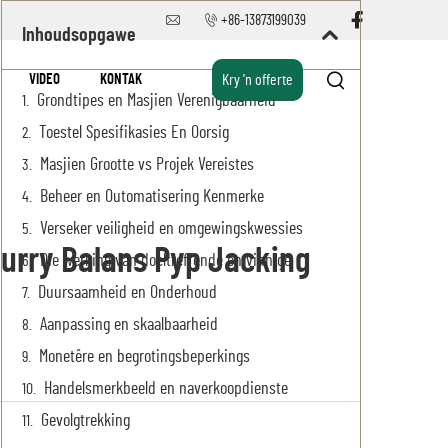
+86-13873199039
Inhoudsopgawe
VIDEO
KONTAK
Kry 'n offerte
Grondtipes en Masjien Verenigbaarheid
Toestel Spesifikasies En Oorsig
Masjien Grootte vs Projek Vereistes
Beheer en Outomatisering Kenmerke
Verseker veiligheid en omgewingskwessies
lurry Balans Pyp Jacking
Die werking van doeltreffende en vinnige
Duursaamheid en Onderhoud
Aanpassing en skaalbaarheid
Monetêre en begrotingsbeperkings
Handelsmerkbeeld en naverkoopdienste
Gevolgtrekking