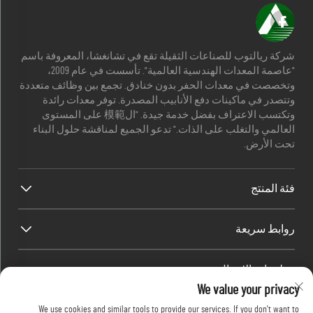
شركة ريالتوب للصناعات الثقيلة تقع في تشانغشا، المعروفة باسم
"عاصمة المعدات الهندسية العالمية". تأسست في عام 2009،
وتخصصت في معدات الحفر بدون خنادق. تجمع بين وظائف متعددة
وتتصدر في ماكينات دفع الأنابيب المصدرة. توفر معدات رائدة
وتكتسب الاعتراف بفضل خدمة جيدة. "ال模範 على المستوى
العالمي والتغلب على الذات." تدعو الجميع لمناقشة حلول البناء
تحت الأرض.
فئة المنتج
روابط سريعة
معلومات الاتصال
We value your privacy
Office add : رقم 688، حديقة صناعة شابينغ، منطقة كايفو، مدينة
We use cookies and similar tools to provide our services. If you don't want to
تشانغشا، مقاطعة هونان، الصين.