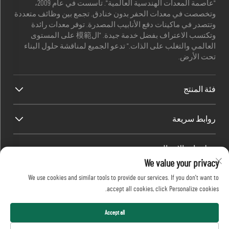
"عاصمة المعدات الهندسية العالمية". تأسست في عام 2009،
وتخصصت في معدات الحفر بدون خنادق. تجمع بين وظائف متعددة
وتتصدر في ماكينات دفع الأنابيب المصدرة. توفر معدات رائدة
وتكتسب الاعتراف بفضل خدمة جيدة. "ال模範 على المستوى
العالمي والتغلب على الذات." تدعو الجميع لمناقشة حلول البناء
تحت الأرض.
فئة المنتج
روابط سريعة
معلومات الاتصال
We value your privacy
Office add : رقم 688، حديقة صناعة شابينغ، منطقة كايفو، مدينة
We use cookies and similar tools to provide our services. If you don't want to
تشانغشا، مقاطعة هونان، الصين.
accept all cookies, click Personalize cookies.
البريد الإلكتروني:
[email protected]
اتصل بي
+86-13873199039
حقوق النشر © 2026 شركة Realtop للصناعات الثقيلة المحدودة.
Accept all
جميع الحقوق محفوظة.