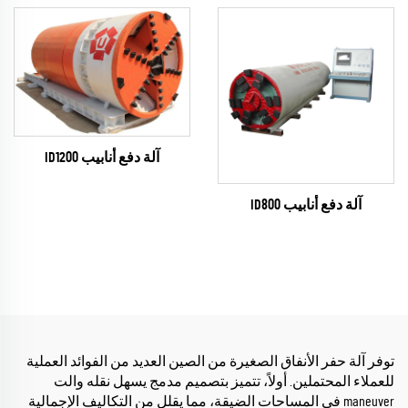
آلة دفع أنابيب ID1200
آلة دفع أنابيب ID800
توفر آلة حفر الأنفاق الصغيرة من الصين العديد من الفوائد العملية
للعملاء المحتملين. أولاً، تتميز بتصميم مدمج يسهل نقله والت
maneuver في المساحات الضيقة، مما يقلل من التكاليف الإجمالية