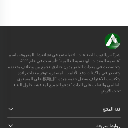
شركة ريالتوب للصناعات الثقيلة تقع في تشانغشا، المعروفة باسم
"عاصمة المعدات الهندسية العالمية". تأسست في عام 2009،
وتخصصت في معدات الحفر بدون خنادق. تجمع بين وظائف متعددة
وتتصدر في ماكينات دفع الأنابيب المصدرة. توفر معدات رائدة
وتكتسب الاعتراف بفضل خدمة جيدة. "ال模範 على المستوى
العالمي والتغلب على الذات." تدعو الجميع لمناقشة حلول البناء
تحت الأرض.
فئة المنتج
روابط سريعة