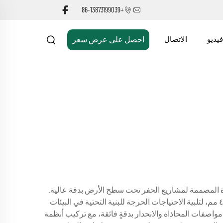
+86-13873199039
فيديو
الاتصال
احصل على عرض سعر
وّرة المصممة لمشاريع الحفر تحت سطح الأرض بدقة عالية.
وتعمل هذه الشركات على تطوير معدات حفر الأنفاق المتطوّرة التي تُنشئ أنفاقًا صغيرة القطر تتراوح أقطارها بين ٦٠٠ مم و٤٠٠٠ مم، لتلبية الاحتياجات الحرجة للبنية التحتية في البيئات
واصفات المحاذاة والانحدار بدقةٍ فائقة، مع تركيب أنظمة