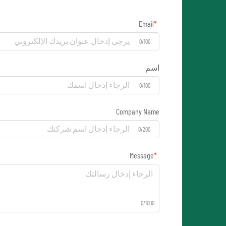
Email
0/100
اسم
0/100
Company Name
0/200
Message
0/1000