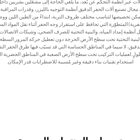
ات عبر أنظمة التحكم عن بُعد، ما يلغي الحاجة إلى مشغّلين بشريين داخ
جال تصنيع آلات الحفر الدقيق أنظمة التوجيه بالليزر، وقدرات المراقبة ال
كن تخصيصها لتناسب مختلف ظروف التربة، ابتداءً من الطين اللين ووصو
لحفرية) المتطوّرة التي تحافظ على استقرار وجه الحفر أثناء نقل الموا
نظمة إمداد المياه، والبنية التحتية للصرف الصحي، وشبكات الاتصالات ا
 البنية التحتية تحت سطح الأرض الحرجة دون تعطيل حركة المرور السطحية 
الدقيق، لا سيما في المناطق الحساسة التي قد تسبّب فيها طرق الحفر ال
حلولٍ لعمليات التركيب تحت سطح الأرض الصعبة في المناطق الحضرية الم
استخدام تقنيات بناء دقيقة وغير مُسببة للاضطرابات قدر الإمكان.