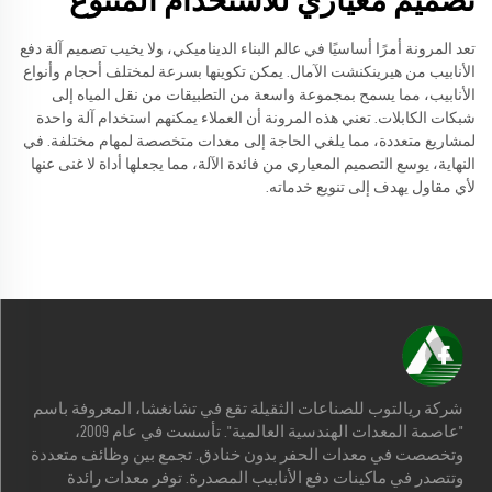
تصميم معياري للاستخدام المتنوع
تعد المرونة أمرًا أساسيًا في عالم البناء الديناميكي، ولا يخيب تصميم آلة دفع
الأنابيب من هيرينكنشت الآمال. يمكن تكوينها بسرعة لمختلف أحجام وأنواع
الأنابيب، مما يسمح بمجموعة واسعة من التطبيقات من نقل المياه إلى
شبكات الكابلات. تعني هذه المرونة أن العملاء يمكنهم استخدام آلة واحدة
لمشاريع متعددة، مما يلغي الحاجة إلى معدات متخصصة لمهام مختلفة. في
النهاية، يوسع التصميم المعياري من فائدة الآلة، مما يجعلها أداة لا غنى عنها
لأي مقاول يهدف إلى تنويع خدماته.
شركة ريالتوب للصناعات الثقيلة تقع في تشانغشا، المعروفة باسم
"عاصمة المعدات الهندسية العالمية". تأسست في عام 2009،
وتخصصت في معدات الحفر بدون خنادق. تجمع بين وظائف متعددة
وتتصدر في ماكينات دفع الأنابيب المصدرة. توفر معدات رائدة