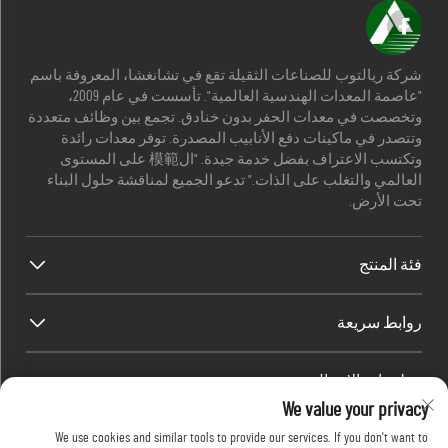
شركة ريالتوب للصناعات الثقيلة تقع في تشانغشا، المعروفة باسم
"عاصمة المعدات الهندسية العالمية". تأسست في عام 2009،
وتخصصت في معدات الحفر بدون خنادق. تجمع بين وظائف متعددة
وتتصدر في ماكينات دفع الأنابيب المصدرة. توفر معدات رائدة
وتكتسب الاعتراف بفضل خدمة جيدة. "ال模範 على المستوى
العالمي والتغلب على الذات." تدعو الجميع لمناقشة حلول البناء
تحت الأرض.
فئة المنتج
روابط سريعة
معلومات الاتصال
We value your privacy
Office add : رقم 688، حديقة صناعة شابينغ، منطقة كايفو، مدينة
We use cookies and similar tools to provide our services. If you don't want to
تشانغشا، مقاطعة هونان، الصين.