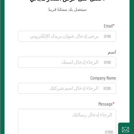
سيتصل بك ممثلنا قريبا.
Email
0/100
اسم
0/100
Company Name
0/200
Message
0/1000