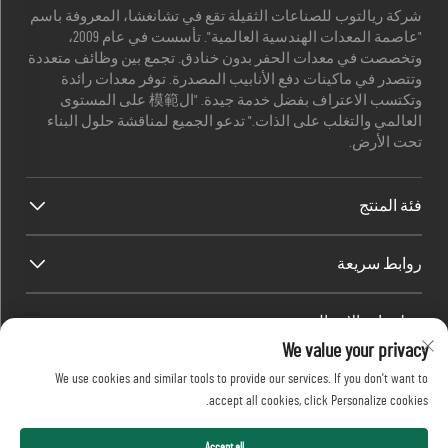
شركة ريالتوب للصناعات الثقيلة تقع في تشانغشا، المعروفة باسم
"عاصمة المعدات الهندسية العالمية". تأسست في عام 2009،
وتخصصت في معدات الحفر بدون خنادق. تجمع بين وظائف متعددة
وتتصدر في ماكينات دفع الأنابيب المصدرة. توفر معدات رائدة
وتكتسب الاعتراف بفضل خدمة جيدة. "ال模範 على المستوى
العالمي والتغلب على الذات." تدعو الجميع لمناقشة حلول البناء
تحت الأرض.
فئة المنتج
روابط سريعة
معلومات الاتصال
We value your privacy
Office add : رقم 688، حديقة صناعة شابينغ، منطقة كايفو، مدينة
We use cookies and similar tools to provide our services. If you don't want to
تشانغشا، مقاطعة هونان، الصين.
accept all cookies, click Personalize cookies.
البريد الإلكتروني:
[email protected]
اتصل بي
+86-13873199039
حقوق النشر © 2026 شركة Realtop للصناعات الثقيلة المحدودة.
Accept all