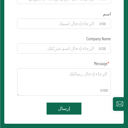
اسم
0/100
Company Name
0/200
Message
0/1000
إرسال