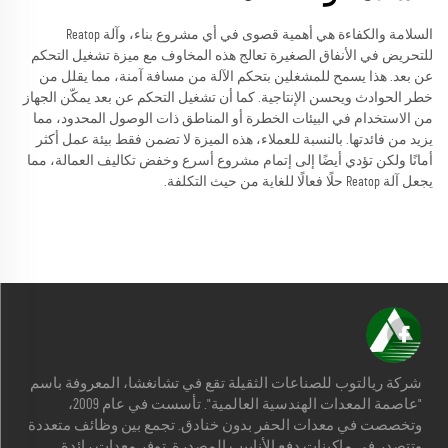
السلامة والكفاءة هي أهمية قصوى في أي مشروع بناء، وآلة Reatop
للتحريض في الأنفاق الصغيرة تعالج هذه المخاوف مع ميزة تشغيل التحكم
عن بعد. هذا يسمح للمشغلين بتحكم الآلة من مسافة آمنة، مما يقلل من
خطر الحوادث ويحسن الإنتاجية. كما أن تشغيل التحكم عن بعد يمكّن الجهاز
من الاستخدام في البيئات الخطرة أو المناطق ذات الوصول المحدود، مما
يزيد من فائدتها. بالنسبة للعملاء، هذه الميزة لا تضمن فقط بيئة عمل أكثر
أمانًا ولكن تؤدي أيضًا إلى إتمام مشروع أسرع وخفض تكاليف العمالة، مما
يجعل آلة Reatop حلًا فعالًا للغاية من حيث التكلفة.
شركة ريالتوب للصناعات الثقيلة تقع في تشانغشا، المعروفة باسم
"عاصمة المعدات الهندسية العالمية". تأسست في عام 2009،
وتخصصت في معدات الحفر بدون خنادق. تجمع بين وظائف متعددة
وتتصدر في ماكينات دفع الأنابيب المصدرة. توفر معدات رائدة