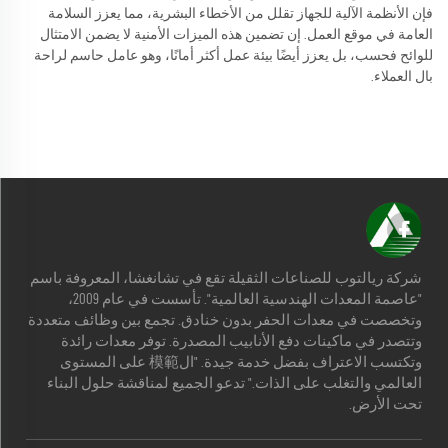
فإن الأنظمة الآلية للجهاز تقلل من الأخطاء البشرية، مما يعزز السلامة
العامة في موقع العمل. إن تضمين هذه الميزات الأمنية لا يضمن الامتثال
للوائح فحسب، بل يعزز أيضًا بيئة عمل أكثر أمانًا، وهو عامل حاسم لراحة
بال العملاء.
شركة ريالتوب للصناعات الثقيلة تقع في تشانغشا، المعروفة باسم
"عاصمة المعدات الهندسية العالمية". تأسست في عام 2009،
وتخصصت في معدات الحفر بدون خنادق. تجمع بين وظائف متعددة
وتتصدر في ماكينات دفع الأنابيب المصدرة. توفر معدات رائدة
وتكتسب الاعتراف بفضل خدمة جيدة. "ال模範 على المستوى
العالمي والتغلب على الذات." تدعو الجميع لمناقشة حلول البناء
تحت الأرض.