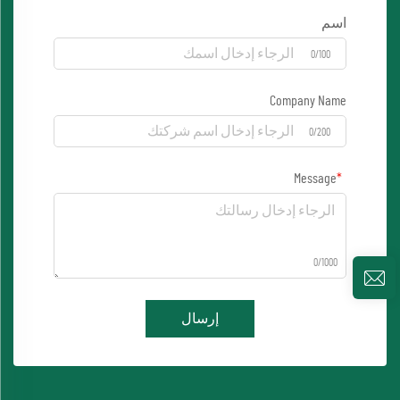
اسم
0/100
Company Name
0/200
Message
0/1000
إرسال