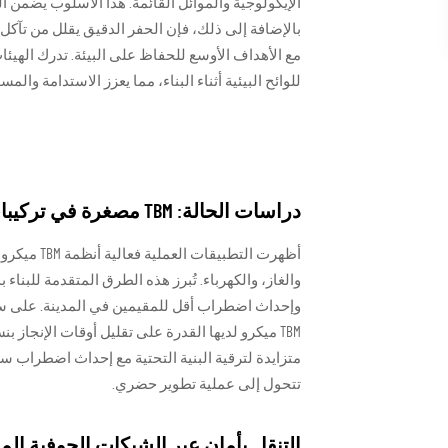
الإيكولوجية والموائل القائمة. هذا الأسلوب يضمن ا
بالإضافة إلى ذلك، فإن الحفر الدقيق يقلل من تآكل 
للوائح البيئية أثناء البناء، مما يعزز الاستدامة والم
دراسات الحالة: TBM مصغرة في تركيبات المرافق الحضرية
أظهرت التط
والغاز، والكهرباء. تُبرز هذه الطرق المتقدمة للبن
وإحداث اضطراب أقل للمقيمين في المدينة. على سبي
تتحول إلى عملية تطوير حضري.
التنقل بأمان عبر الشبكات الجوفية الم