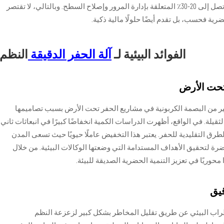
الدقيقة (Micro TBM)، يمكن للمشاريع تحقيق وفورات تصل إلى 20-30٪ المتعلقة بإدارة المرور وإصلاح السطح. وبالتالي، لا تقتصر
رية فحسب، بل تقدم أيضًا حلولًا مالية ذكية.
الفوائد البيئية لـ
آلة الحفر الدقيقة
النظم
 تحت الأرض
 الحفر الصغيرة (Micro TBMs) بشكل كبير من البصمة الكربونية في مشاريع الحفر تحت الأرض بسبب تصاميمها
قيلة. في الواقع، أظهرت الدراسات الكمية انخفاضًا كبيرًا في انبعاثات ثاني
 إلى 40% عند مقارنتها بالطرق التقليدية للحفر. يعتبر هذا التخفيض عاملًا حيويًا حيث تسعى المدن
رة لتحقيق الأهداف المستدامة التي وضعتها الوكالات البيئية. من خلال
محوريًا في تعزيز التنمية الحضرية الصديقة للبيئة.
قيق
 دقيقة يقلل من الاضطراب البيئي عن طريق تقليل المخاطر بشكل كبير لزعزعة النظم