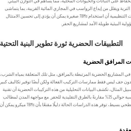
لحفاظ على النباتات والحيوانات المحلية، مما يساهم في التوازن البيئي.
التربة ويقلل من إيداع الرواسب في المجاري المائية القريبة، بما يتماشى
مع الأهداف الأوسع للحفاظ على البيئة. تدرك الهيئات التنظيمية أن استخدام TBMs صغيرة يمكن أن يؤدي إلى تحسين الامتثال
سؤولية البيئية طويلة الأمد لمشاريع الحفر.
التطبيقات الحضرية ثورة تطوير البنية التحتية
بيقات العملية فعالية أنظمة TBM ميكرو في المشاريع الحضرية المرتبطة بالمرافق، مثل تلك المتعلقة بمياه الشرب،
اء بدون حف ليس فقط ممارسات التركيب الفعالة ولكن أيضًا توفير تكاليف كبير
ل المثال، تكشف البيانات التحليلية من هذه التركيبات الحضرية أن تقنية
TBM ميكرو لديها القدرة على تقليل أوقات الإنجاز بنسبة حوالي 25% مقارنةً بالطرق التقليدية للحفر. مع مواجهة المدن لمطالب
متزايدة لترقية البنية التحتية مع إحداث اضطراب سطحي بسيط، توفر هذه الدراسات الحالة دليلًا مقنعًا بأن TBMs ميكرو يمكن أ
عقدة