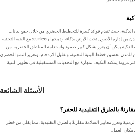
كية
مبادرات المدن الذكية، حيث تقدم فوائد كبيرة للتخطيط الحضري من خلال جمع بيانات
مكانية فعّالة. تمكن هذه التكنولوجيات المتقدمة المدن من إدارة الأصول تحت الأرض بذكاء، ودمجها seemlessly مع البنية التحتية
الذكية يمكن أن يعزز بشكل كبير صمود واستدامة المناطق الحضرية. من
ولوجيات مثل TBM الدقيقة، يمكن للمدن تحسين خطط البنية التحتية، وتقليل الازدحام، وتعزيز النمو الحضري
ر مرونة يمكنه التكيف بمهارة مع التحديات المستقبلية في تطوير البنية
الأسئلة الشائعة
يع الزمنية وتعزز معايير السلامة مقارنةً بالطرق التقليدية، مما يقلل من خطر
 مكان العمل.