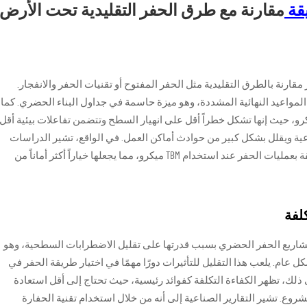
يقة
مقارنة مع طرق الحفر التقليدية تحت الأرض
ة الحفر مقارنة بالطرق التقليدية مثل الحفر المفتوح أو تقنيات الحفر والانفجار.
لمواعيد النهائية المشددة، وهو ميزة حاسمة في جداول البناء الحضري. كما
ن معايير السلامة بشكل كبير باستخدام TBM ميكرو، حيث إنها تشكل خطراً أقل على انهيار السطح وتتضمن تفاعلات بيئية أقل
ية ويقلل بشكل كبير من حوادث أماكن العمل. في الواقع، تشير الدراسات
باستمرار إلى انخفاض ملحوظ في الحوادث المتعلقة بعمليات الحفر عند استخدام TBM ميكرو، مما يجعلها خياراً أكثر أماناً من
لفة
خدام الحفارات الدقيقة (Micro TBMs) في مشاريع الحفر الحضري بسبب قدرتها على تقليل الاضطرابات السطحية، وهو
عام. يلعب هذا التقليل للتأثيرات دورًا مهمًا في اختيار طريقة الحفر في
ى ذلك، تظهر الكفاءة التكلفة كفوائد رئيسية، حيث تحتاج إلى أقل استعادة
روع. تشير التقارير الصناعية إلى أنه من خلال استخدام تقنية الحفارة