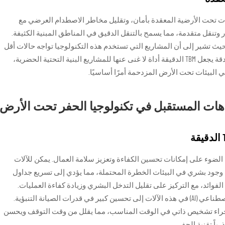
عبر الشبكات تحت الأرضية المعقدة بأمان، وتقليل مخاطر الاصطدام العرضي مع
 وتنقل متقدمة، مما يسمح بالتنقل الدقيق في المناطق المبنية الكثيفة.
ية تدعم موثوقية أنظمة TBM الدقيقة، حيث تشير إلى أن المشاريع التي تستخدم هذه التكنولوجيا تواجه حالات أقل
من أضرار المرافق، مما يعزز السلامة العامة. هذا الدقة يجعل TBM الدقيقة أداة لا غنى عنها للمشاريع البنية التحتية الحضرية،
البيئات تحت الأرض المزدحمة أمرًا أساسيًا.
هات المستقبل في تكنولوجيا الحفر تحت الأرض
لضوء على إمكانات تحسين الكفاءة وتعزيز سلامة العمال. يمكن للآلات
 وجود بشري في البيئات الخطرة المحتملة، مما يؤدي إلى تسريع جداول
لفوائد، مع التركيز على تقليل التدخل البشري وزيادة كفاءة العمليات.
بالإضافة إلى ذلك، يتم توقع أن يؤدي دمج الذكاء الاصطناعي (AI) في هذه الآلات إلى تحسين كبير في قدرات الصيانة التنبؤية.
خدام الذكاء الاصطناعي، يمكن للمايكرو TBM إجراء تشخيص ذاتي في الوقت المناسب، مما يقلل من وقت التوقف ويحسن
ياً تقنية الحفر.