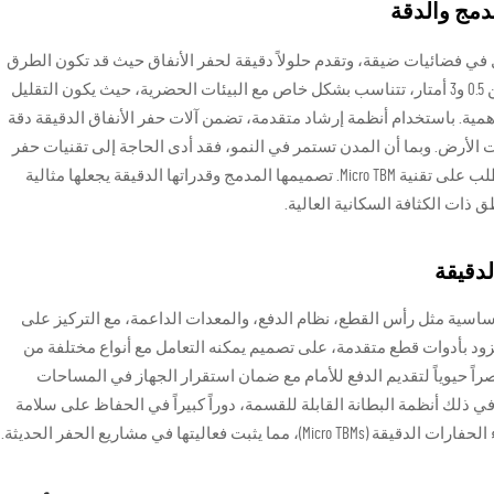
مدمج والدقة
قيقة (Micro TBMs) مصممة للعمل في فضائيات ضيقة، وتقدم حلولاً دقيقة لحفر الأنفاق حيث قد تكون الطرق
التقليدية صعبة. هذه الآلات، التي تتراوح أقطارها بين 0.5 و3 أمتار، تتناسب بشكل خاص مع البيئات الحضرية، حيث يكون التقليل
همية. باستخدام أنظمة إرشاد متقدمة، تضمن آلات حفر الأنفاق الدقيقة دقة
الأرض. وبما أن المدن تستمر في النمو، فقد أدى الحاجة إلى تقنيات حفر
فعالة تقلل من الاضطرابات السطحية إلى زيادة الطلب على تقنية Micro TBM. تصميمها المدمج وقدراتها الدقيقة يجعلها مثالية
 ذات الكثافة السكانية العالية.
لدقيقة
 (Micro TBMs) مع المكونات الأساسية مثل رأس القطع، نظام الدفع، والمعدات الداعمة، مع التركيز على
زود بأدوات قطع متقدمة، على تصميم يمكنه التعامل مع أنواع مختلفة من
نصراً حيوياً لتقديم الدفع للأمام مع ضمان استقرار الجهاز في المساحات
في ذلك أنظمة البطانة القابلة للقسمة، دوراً كبيراً في الحفاظ على سلامة
 فعاليتها في مشاريع الحفر الحديثة.