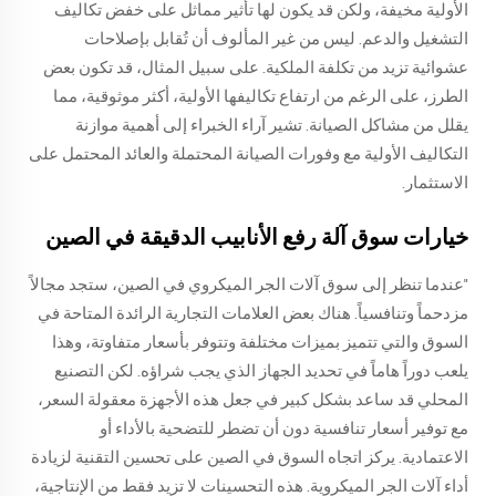
الأولية مخيفة، ولكن قد يكون لها تأثير مماثل على خفض تكاليف
التشغيل والدعم. ليس من غير المألوف أن تُقابل بإصلاحات
عشوائية تزيد من تكلفة الملكية. على سبيل المثال، قد تكون بعض
الطرز، على الرغم من ارتفاع تكاليفها الأولية، أكثر موثوقية، مما
يقلل من مشاكل الصيانة. تشير آراء الخبراء إلى أهمية موازنة
التكاليف الأولية مع وفورات الصيانة المحتملة والعائد المحتمل على
الاستثمار.
خيارات سوق آلة رفع الأنابيب الدقيقة في الصين
"عندما تنظر إلى سوق آلات الجر الميكروي في الصين، ستجد مجالاً
مزدحماً وتنافسياً. هناك بعض العلامات التجارية الرائدة المتاحة في
السوق والتي تتميز بميزات مختلفة وتتوفر بأسعار متفاوتة، وهذا
يلعب دوراً هاماً في تحديد الجهاز الذي يجب شراؤه. لكن التصنيع
المحلي قد ساعد بشكل كبير في جعل هذه الأجهزة معقولة السعر،
مع توفير أسعار تنافسية دون أن تضطر للتضحية بالأداء أو
الاعتمادية. يركز اتجاه السوق في الصين على تحسين التقنية لزيادة
أداء آلات الجر الميكروية. هذه التحسينات لا تزيد فقط من الإنتاجية،