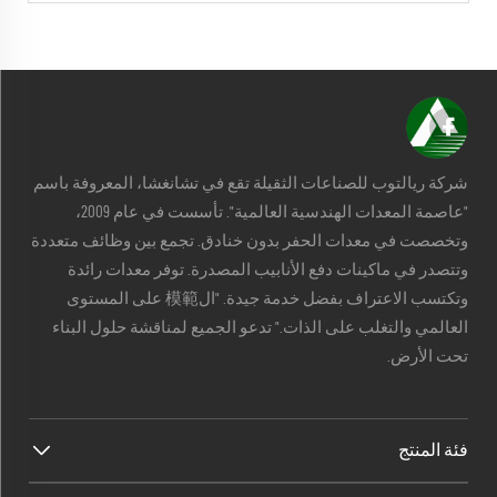
شركة ريالتوب للصناعات الثقيلة تقع في تشانغشا، المعروفة باسم
"عاصمة المعدات الهندسية العالمية". تأسست في عام 2009،
وتخصصت في معدات الحفر بدون خنادق. تجمع بين وظائف متعددة
وتتصدر في ماكينات دفع الأنابيب المصدرة. توفر معدات رائدة
وتكتسب الاعتراف بفضل خدمة جيدة. "ال模範 على المستوى
العالمي والتغلب على الذات." تدعو الجميع لمناقشة حلول البناء
تحت الأرض.
فئة المنتج