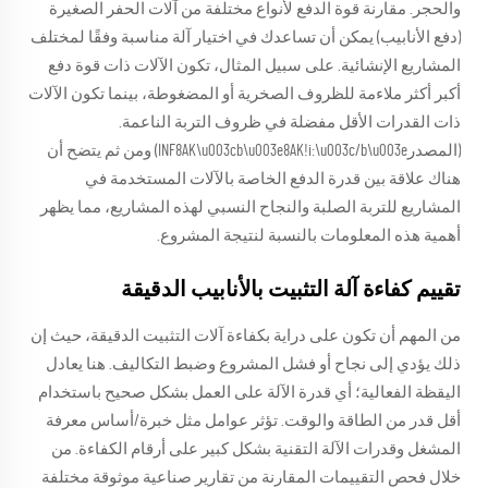
والحجر. مقارنة قوة الدفع لأنواع مختلفة من آلات الحفر الصغيرة
(دفع الأنابيب) يمكن أن تساعدك في اختيار آلة مناسبة وفقًا لمختلف
المشاريع الإنشائية. على سبيل المثال، تكون الآلات ذات قوة دفع
أكبر أكثر ملاءمة للظروف الصخرية أو المضغوطة، بينما تكون الآلات
ذات القدرات الأقل مفضلة في ظروف التربة الناعمة.
(المصدرINF8AK\u003cb\u003e8AK!i:\u003c/b\u003e) ومن ثم يتضح أن
هناك علاقة بين قدرة الدفع الخاصة بالآلات المستخدمة في
المشاريع للتربة الصلبة والنجاح النسبي لهذه المشاريع، مما يظهر
أهمية هذه المعلومات بالنسبة لنتيجة المشروع.
تقييم كفاءة آلة التثبيت بالأنابيب الدقيقة
من المهم أن تكون على دراية بكفاءة آلات التثبيت الدقيقة، حيث إن
ذلك يؤدي إلى نجاح أو فشل المشروع وضبط التكاليف. هنا يعادل
اليقظة الفعالية؛ أي قدرة الآلة على العمل بشكل صحيح باستخدام
أقل قدر من الطاقة والوقت. تؤثر عوامل مثل خبرة/أساس معرفة
المشغل وقدرات الآلة التقنية بشكل كبير على أرقام الكفاءة. من
خلال فحص التقييمات المقارنة من تقارير صناعية موثوقة مختلفة