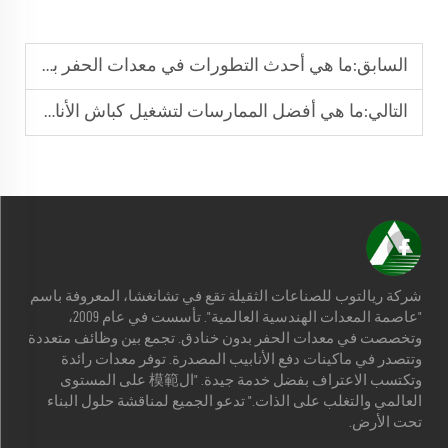
السابق:
ما هي أحدث التطورات في معدات الحفر بدون خندق؟
التالي:
ما هي أفضل الممارسات لتشغيل كباش الأنابيب؟
شركة ريالتوب للصناعات الثقيلة تقع في تشانغشا، المعروفة باسم
"عاصمة المعدات الهندسية العالمية". تأسست في عام 2009،
وتخصصت في معدات الحفر بدون خنادق. تجمع بين وظائف متعددة
وتتصدر في ماكينات دفع الأنابيب المصدرة. توفر معدات رائدة
وتكتسب الاعتراف بفضل خدمة جيدة. "ال模範 على المستوى
العالمي والتغلب على الذات." تدعو الجميع لمناقشة حلول البناء
تحت الأرض.