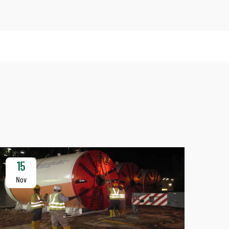
15
1
Nov
No