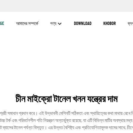
GE
আমাদের সম্পর্কে
পণ্য
DOWNLOAD
KHOBOR
ব্ল
চীন মাইক্রো টানেল খনন যন্ত্রের দাম
্রয়ী সমাধান প্রদান করে। এই উদ্ভাবনী মেশিনটি সঠিকতা এবং স্থায়িত্বের কথা মাথায় রেখে ড
চ্চ টর্ক এবং পরিবর্তনশীল গতি নিয়ন্ত্রণ অন্তর্ভুক্ত রয়েছে, যা এটি বিভিন্ন মাটির অবস্থার
ব্যাসের টানেল পর্যন্ত বিস্তৃত। এর উন্নত বৈশিষ্ট্য এবং প্রতিযোগিতামূলক দামের সাথে, চীন