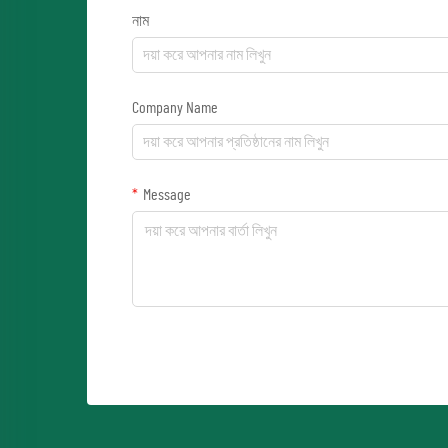
নাম
Company Name
Message