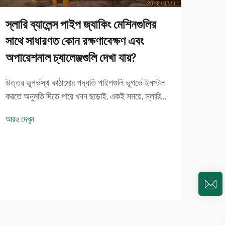
স্লারি ব্যালেন্স পাইপ জ্যাকিং মেশিনগুলির
সাথে সাধারণত কোন রক্ষণাবেক্ষণ এবং
অপারেশনাল চ্যালেঞ্জগুলি দেখা যায়?
কি স
উত্তর ভূগর্ভস্থ কাঠামোর পদ্ধতি পাইপগুলি ভূগর্ভে ইনস্টল
নির্দ
করতে অনুমতি দিতে পারে খনন ছাড়াই, একই সময়ে, স্লারি
কাস্
হরমনি পাইপ জ্যাকিং ডিভাইসের প্রকৌশল প্রযুক্তি
আরও দেখুন
ট্রেঞ্চলেস উন্নয়নের জন্য একটি অপরিহার্য। যদিও এই
ভূমিকা 
মেশিনগুলি অত্যন্ত কার্যকর হতে পারে...
আক্রম
টানেল 
আরও দ
পাইপ জ