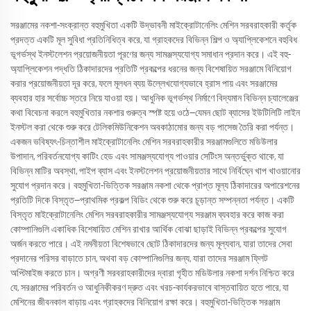
সরঞ্জামের নকশা-সংক্রান্ত বহুমুখিতা একটি উদ্ভাবনী মাইক্রোটানেলিং মেশিন সরবরাহকারী কর্তৃক
প্রদত্ত একটি মূল সুবিধা প্রতিনিধিত্ব করে, যা গ্রাহকদের বিভিন্ন শিল্প ও অ্যাপ্লিকেশনে বহুবিধ
ভূগর্ভস্থ ইনস্টলেশন প্রয়োজনীয়তা পূরণের জন্য সামঞ্জস্যযোগ্য সমাধান প্রদান করে। এই বহু-
অ্যাপ্লিকেশন পদ্ধতি ঠিকাদারদের প্রতিটি প্রকল্পের ধরনের জন্য বিশেষায়িত সরঞ্জামে বিনিয়োগ
করার প্রয়োজনীয়তা দূর করে, ফলে মূলধন ব্যয় উল্লেখযোগ্যভাবে হ্রাস পায় এবং সরঞ্জামের
ব্যবহার হার সর্বোচ্চ স্তরে নিয়ে যাওয়া হয়। আধুনিক ভূগর্ভস্থ নির্মাণে বিদ্যমান বিভিন্ন চ্যালেঞ্জের
কথা বিবেচনা করলে বহুমুখিতার নকশার গুরুত্ব স্পষ্ট হয়ে ওঠে—যেমন ছোট ব্যাসের ইউটিলিটি লাইন
ইনস্টল করা থেকে শুরু করে টেলিকমিউনিকেশন অবকাঠামোর জন্য বড় পাসেজ তৈরি করা পর্যন্ত।
একজন ভবিষ্যৎ-চিন্তাশীল মাইক্রোটানেলিং মেশিন সরবরাহকারীর সরঞ্জামগুলিতে মডিউলার
উপাদান, পরিবর্তনযোগ্য কাটিং হেড এবং সামঞ্জস্যযোগ্য পাওয়ার সেটিংস অন্তর্ভুক্ত থাকে, যা
বিভিন্ন মাটির অবস্থা, পাইপ ব্যাস এবং ইনস্টলেশন প্রয়োজনীয়তার সাথে নির্বিঘ্নে খাপ খাওয়ানোর
সুযোগ প্রদান করে। বহুমুখিতা-ভিত্তিক সরঞ্জাম নকশা থেকে প্রাপ্ত মূল্য ঠিকাদারের অপারেশনের
প্রতিটি দিকে বিস্তৃত—প্রাথমিক প্রকল্প বিডিং থেকে শুরু করে চূড়ান্ত সম্পন্নতা পর্যন্ত। একটি
বিস্তৃত মাইক্রোটানেলিং মেশিন সরবরাহকারীর সামঞ্জস্যযোগ্য সরঞ্জাম ব্যবহার করে কাজ করা
কোম্পানিগুলি একাধিক বিশেষায়িত মেশিন রাখার আর্থিক বোঝা ছাড়াই বিভিন্ন প্রকল্পের সুযোগ
অর্জন করতে পারে। এই নমনীয়তা বিশেষভাবে ছোট ঠিকাদারদের জন্য মূল্যবান, যারা তাদের সেবা
প্রদানের পরিসর বাড়াতে চান, অথবা বড় কোম্পানিগুলির জন্য, যারা তাদের সরঞ্জাম ফ্লিট
অপ্টিমাইজ করতে চান। অগ্রণী সরবরাহকারীদের দ্বারা গৃহীত মডিউলার নকশা দর্শন নিশ্চিত করে
যে, সরঞ্জামের পরিবর্তন ও আধুনিকীকরণ দ্রুত এবং খরচ-কার্যকরভাবে বাস্তবায়িত হতে পারে, যা
মেশিনের জীবনকাল বাড়ায় এবং গ্রাহকদের বিনিয়োগ রক্ষা করে। বহুমুখিতা-ভিত্তিক সরঞ্জাম