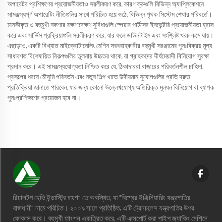
অপারেটর প্রশিক্ষণের প্রয়োজনীয়তাও সরলীকরণ করে, কারণ ক্রুগুলি বিভিন্ন অ্যাপ্লিকেশনে
সামঞ্জস্যপূর্ণ অপারেটিং নীতিগুলির সাথে পরিচিত হয়ে ওঠে, বিভিন্ন পৃথক সিস্টেম শেখার পরিবর্তে।
মানকীকৃত ও বহুমুখী নকশার রক্ষণাবেক্ষণ সুবিধাগুলি স্পেয়ার পার্টসের ইনভেন্টরি প্রয়োজনীয়তা হ্রাস
করে এবং সার্ভিস প্রক্রিয়াগুলি সরলীকরণ করে, যার ফলে ডাউনটাইম এবং সংশ্লিষ্ট খরচ কমে যায়।
এছাড়াও, একটি বিখ্যাত মাইক্রোটানেলিং মেশিন সরবরাহকারীর বহুমুখী সরঞ্জামের পুনঃবিক্রয় মূল্য
সাধারণত বিশেষায়িত বিকল্পগুলির তুলনায় উচ্চতর থাকে, যা গ্রাহকদের দীর্ঘমেয়াদী বিনিয়োগ সুরক্ষা
প্রদান করে। এই সামঞ্জস্যযোগ্যতা নিশ্চিত করে যে, ঠিকাদাররা বাজারের পরিবর্তনশীল চাহিদা,
প্রকল্পের ধরনে মৌসুমি পরিবর্তন এবং নতুন শিল্প খাতে উদীয়মান সুযোগগুলির প্রতি দ্রুত
প্রতিক্রিয়া জানাতে পারবেন, যার জন্য কোনো উল্লেখযোগ্য অতিরিক্ত মূলধন বিনিয়োগ বা ব্যাপক
পুনঃপ্রশিক্ষণের প্রয়োজন হবে না।
রিয়ালটপ হেভি ইন্ডাস্ট্রি চাংশা-তে অবস্থিত, যা "বিশ্বের ইঞ্জিনিয়ারিং যন্ত্রপাতির
রাজধানী" নামে পরিচিত। ২০০৯ সালে প্রতিষ্ঠিত, এটি ট্রেনচলেস যন্ত্রপাতির উপর
ফোকাস করে। বহুমুখী ফাংশন একত্রিত করে, এটি এক্সপোর্ট করা পাইপ জ্যাকিং মেশিনে