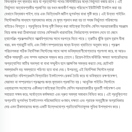
ফিডব্যাক লুপ ব্যবহার করে যা প্রত্যাশিত পথের মিলিমিটারের মধ্যে নির্ভুলতা বজায় রাখে। এই
নির্ভুলতা অত্যাবশ্যকীয় প্রমাণিত হয় যখন জনাকীর্ণ শহুরে পরিবেশে ইউটিলিটি ইনস্টল করা হয়
যেখানে বিদ্যমান পাইপ, তার এবং ভিত্তিগুলি জটিল ভূগর্ভস্থ বাধা সৃষ্টি করে। এই উন্নত গাইডিং
সিস্টেমগুলির মাধ্যমে গ্রাহকদের কাছে যে মূল্য প্রদান করা হয় তা সহজ নির্ভুলতা পরিমাপের
বাইরেও বিস্তৃত। প্রযুক্তির উপর দৃষ্টি নিবদ্ধ করা মাইক্রো টানেলিং মেশিন সরবরাহকারীর সরঞ্জাম
নিয়ে কাজ করা ঠিকাদাররা তাদের মেশিনগুলি ধারাবাহিক, নির্ভরযোগ্য ফলাফল দেবে তা জেনে
চ্যালেঞ্জিং প্রকল্পগুলিতে আত্মবিশ্বাসের সাথে দরপত্র দিতে পারে। ত্রুটির ঝুঁকি হ্রাস হ্রাস বীমা
খরচ, কম গ্যারান্টি দাবি, এবং নির্মাণ সম্প্রদায়ের মধ্যে উন্নত খ্যাতিতে অনুবাদ করে। প্রকল্প
পরিচালকরা সঠিক নির্দেশিকা সিস্টেমের সাথে আসা ভবিষ্যদ্বাণীযোগ্যতার প্রশংসা করে, যা আরও
সঠিক সময়সূচী এবং সম্পদ বরাদ্দকে সম্ভব করে তোলে। রিয়েল-টাইম মনিটরিং ক্ষমতা অপারেটরদের
অপ্রত্যাশিত মাটির অবস্থা বা বাধা সম্মুখীন হলে তাত্ক্ষণিক সমন্বয় করতে দেয়, ছোটখাট
সমস্যাগুলি বড় সমস্যাতে পরিণত হতে বাধা দেয়। উপরন্তু, এই নির্দেশিকা সিস্টেম দ্বারা
সরবরাহিত নথিপত্রগুলি বিস্তারিত ইনস্টলেশন রেকর্ড তৈরি করে যা ভবিষ্যতে রক্ষণাবেক্ষণ,
মেরামত বা সম্প্রসারণ প্রকল্পের জন্য মূল্যবান প্রমাণিত হয়। আধুনিক গাইডিং সিস্টেমে
ওয়্যারলেস সংযোগের একীকরণ মাইক্রো টানেলিং মেশিন সরবরাহকারীর দূরবর্তী পর্যবেক্ষণ এবং
সহায়তা সক্ষম করে, সর্বোত্তম কর্মক্ষমতা এবং দ্রুত সমস্যা সমাধান নিশ্চিত করে। এই প্রযুক্তিগত
অগ্রগতি ভূগর্ভস্থ ইনস্টলেশন পরিষেবাদিতে গুণমান, দক্ষতা এবং গ্রাহক সন্তুষ্টিকে অগ্রাধিকার
দেয় এমন ঠিকাদারদের জন্য একটি উল্লেখযোগ্য প্রতিযোগিতামূলক সুবিধা উপস্থাপন করে।