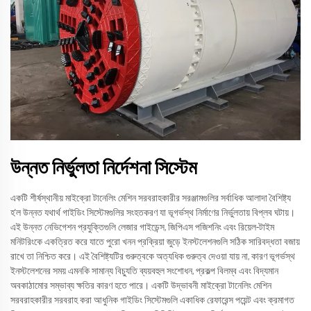
উন্নত নির্ভুলতা নির্দেশনা সিস্টেম
একটি শীর্ষস্থানীয় মাইক্রো টানেলিং মেশিন সরবরাহকারীর সরঞ্জামগুলির সর্বাধিক আলাদা বৈশিষ্ট্য
হ'ল উন্নত যথার্থ গাইডিং সিস্টেমগুলির সংহতকরণ যা ভূগর্ভস্থ নির্মাণের নির্ভুলতায় বিপ্লব ঘটায়।
এই উন্নত নেভিগেশন প্রযুক্তিগুলি লেজার গাইডেন্স, জিপিএস পজিশনিং এবং রিয়েল-টাইম
মনিটরিংকে একত্রিত করে যাতে পুরো খনন প্রক্রিয়া জুড়ে ইনস্টলেশনগুলি সঠিক সারিবদ্ধতা বজায়
রাখে তা নিশ্চিত করে। এই বৈশিষ্ট্যটির গুরুত্বকে অত্যধিক গুরুত্ব দেওয়া যায় না, কারণ ভূগর্ভস্থ
ইনস্টলেশনের সময় এমনকি সামান্য বিচ্যুতি ব্যয়বহুল সংশোধন, প্রকল্প বিলম্ব এবং বিদ্যমান
অবকাঠামোর সম্ভাব্য ক্ষতির কারণ হতে পারে। একটি উদ্ভাবনী মাইক্রো টানেলিং মেশিন
সরবরাহকারীর সরবরাহ করা আধুনিক গাইডিং সিস্টেমগুলি একাধিক রেফারেন্স পয়েন্ট এবং ক্রমাগত