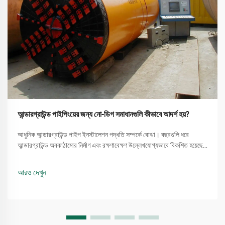
আন্ডারগ্রাউন্ড পাইপিংয়ের জন্য নো-ডিগ সমাধানগুলি কীভাবে আদর্শ হয়?
আধুনিক আন্ডারগ্রাউন্ড পাইপ ইনস্টালেশন পদ্ধতি সম্পর্কে বোঝা। বছরগুলি ধরে
আন্ডারগ্রাউন্ড অবকাঠামোর নির্মাণ এবং রক্ষণাবেক্ষণ উল্লেখযোগ্যভাবে বিকশিত হয়েছে,
যেখানে পাইপ ইনস্টলেশন এবং র...
আরও দেখুন