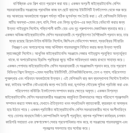
বাণিজ্যিক এবং শিল্প খাতে প্রয়োগ করা যায়। একজন অগ্রণী মাইক্রোটানেলিং মেশিন
সরবরাহকারীর সরঞ্জামের প্রাথমিক কাজ হল ছোট ব্যাসের ইউটিলিটি ইনস্টলেশন থেকে শুরু করে
বড় আকারের অবকাঠামো প্রকল্প পর্যন্ত সঠিক ভূগর্ভস্থ পথ তৈরি করা। এই মেশিনগুলি বিভিন্ন
মাটির অবস্থা—যেমন ক্লে, বালি, শিলা এবং মিশ্র ভূগঠন—এর মধ্য দিয়ে নেভিগেট করার জন্য
উন্নত গাইড্যান্স সিস্টেম, শক্তিশালী কাটিং হেড এবং দৃঢ় প্রুপালশন মেকানিজম ব্যবহার করে।
একজন অভিজ্ঞ মাইক্রোটানেলিং মেশিন সরবরাহকারী যে প্রযুক্তিগত বৈশিষ্ট্যগুলি প্রদান করে, তার
মধ্যে রয়েছে রিয়েল-টাইম মনিটরিং সিস্টেম, জিপিএস নেভিগেশন ক্ষমতা, স্বয়ংক্রিয় স্টিয়ারিং
নিয়ন্ত্রণ এবং অপারেশনের সময় অপ্টিমাল পারফরম্যান্স নিশ্চিত করার জন্য উন্নত স্লারি
ম্যানেজমেন্ট সিস্টেম। আধুনিক মাইক্রোটানেলিং সরঞ্জামে লেজার গাইড্যান্স প্রযুক্তি অন্তর্ভুক্ত
থাকে, যা অপারেটরদের ড্রিলিং প্রক্রিয়া জুড়ে সঠিক সারিবদ্ধতা বজায় রাখতে সাহায্য করে।
একজন পেশাদার মাইক্রোটানেলিং মেশিন সরবরাহকারী যে সরঞ্জামগুলি প্রদান করে, তার প্রয়োগ
বিভিন্ন শিল্পে বিস্তৃত—যেমন স্থানীয় ইউটিলিটি, টেলিকমিউনিকেশন, তেল ও গ্যাস, পরিবেশগত
পুনরুদ্ধার এবং পরিবহন অবকাঠামো উন্নয়ন। এই মেশিনগুলি ঝড় জল ব্যবস্থাপনা সিস্টেম ইনস্টল
করা, ফাইবার অপটিক নেটওয়ার্কের জন্য পথ তৈরি করা, ভূগর্ভস্থ স্টোরেজ সুবিধা প্রতিষ্ঠা করা এবং
পরিবেশগত মনিটরিং ইনস্টলেশন সম্পাদন করার ক্ষেত্রে অমূল্য। একজন বিশ্বস্ত
মাইক্রোটানেলিং মেশিন সরবরাহকারীর সরঞ্জামের বহুমুখিতা ঠিকাদারদের শহুরে পরিবেশে প্রকল্পগুলি
সম্পাদন করতে সক্ষম করে, যেখানে ঐতিহ্যগত খনন পদ্ধতিগুলি ব্যাহতকারী, ব্যয়বহুল বা অসম্ভব
হয়ে উঠতে পারে। একজন প্রতিষ্ঠিত মাইক্রোটানেলিং মেশিন সরবরাহকারীর সাথে অংশীদারিত্ব
গড়ে তোলার মাধ্যমে নির্মাণ কোম্পানিগুলি অগ্রণী প্রযুক্তি, ব্যাপক প্রশিক্ষণ কার্যক্রম, চলমান
কারিগরি সহায়তা এবং রক্ষণাবেক্ষণ সেবার প্রবেশাধিকার লাভ করে, যা সরঞ্জামের পারফরম্যান্স এবং
প্রকল্পের সফলতার হার সর্বোচ্চ করে।