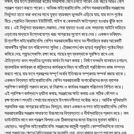
সক্ষম, যার ফলে ঠিকাদাররা কঠোর সময়সীমা মেনে চলতে পারেন এবং বছরে আরও বেশি
প্রকল্প গ্রহণ করতে পারেন। অভিজ্ঞ মাইক্রোটানেলিং মেশিন সরবরাহকারীর সরঞ্জামের
নির্ভুলতা হাতে করা খননের সাথে যুক্ত ব্যয়বহুল ভুলগুলি এড়িয়ে যায়, যার ফলে পৃষ্ঠের
নীচে প্রোথিত বিদ্যমান ইউটিলিটি, পাইপ বা কেবলগুলি ক্ষতিগ্রস্ত হওয়ার ঝুঁকি কমে
যায়। এই নির্ভুলতা ব্যয়বহুল মেরামত, সেবা ব্যাহত হওয়া এবং সম্ভাব্য আইনি দায়িত্ব
এড়ানোর মাধ্যমে উল্লেখযোগ্য খরচ সাশ্রয়ের সুযোগ করে দেয়। একজন ভবিষ্যৎ-
চিন্তাশীল মাইক্রোটানেলিং মেশিন সরবরাহকারীর সাথে অংশীদারিত্ব করার আরেকটি
আকর্ষণীয় সুবিধা হল পরিবেশগত সুবিধা। ট্রেঞ্চলেস (খাদ ছাড়া) প্রযুক্তি পৃষ্ঠের বিঘ্ন
কমিয়ে দেয়, ল্যান্ডস্কেপিং রক্ষা করে, গাছের মূল ব্যবস্থাকে সুরক্ষিত রাখে এবং
ঐতিহ্যগত খনন পদ্ধতির তুলনায় কার্বন নি:সরণ কমায়। নির্মাণ দলগুলি যানবাহন চলাচল,
ব্যবসায়িক কার্যক্রম বা বাসিন্দাদের কার্যক্রমে বিঘ্ন না ঘটিয়েই প্রতিষ্ঠাপন কাজ সম্পন্ন
করতে পারে, যার ফলে প্রকল্পের সম্পূর্ণ অবধি ইতিবাচক সম্প্রদায় সম্পর্ক বজায় থাকে।
একজন বিশ্বস্ত মাইক্রোটানেলিং মেশিন সরবরাহকারী অপারেটরদের জন্য ব্যাপক
প্রশিক্ষণ কর্মসূচি প্রদান করেন, যা নিরাপদ ও কার্যকর সরঞ্জাম পরিচালনা নিশ্চিত করে।
এই প্রশিক্ষণ কর্মস্থলে দুর্ঘটনা কমায়, সরঞ্জামের ক্ষতি কমায় এবং সঠিক কৌশল ও
রক্ষণাবেক্ষণ পদ্ধতি শেখানোর মাধ্যমে উৎপাদনশীলতা সর্বোচ্চ করে। আর্থিক সুবিধাগুলি
প্রাথমিক খরচ সাশ্রয়ের বাইরেও বিস্তৃত, কারণ একজন গুণগত মাইক্রোটানেলিং মেশিন
সরবরাহকারীর সরঞ্জাম সাধারণত উচ্চমানের বিশ্বস্ততা ও দীর্ঘস্থায়িত্ব প্রদান করে। কম
ডাউনটাইম মানে কম প্রকল্প বিলম্ব এবং ঠিকাদারদের জন্য উচ্চতর মুনাফা মার্জিন।
এছাড়াও, আধুনিক মাইক্রোটানেলিং সরঞ্জামের বহুমুখী প্রকৃতি কোম্পানিগুলিকে তাদের
সেবা প্রদানের ক্ষেত্র বৈচিত্র্যকরণের অনুমতি দেয়, নতুন বাজার অংশে প্রবেশ করে এবং