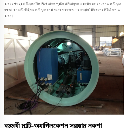
করে যে গ্রাহকরা উন্নয়নশীল শিল্পে তাদের প্রতিযোগিতামূলক অবস্থান বজায় রাখেন এবং উন্নত
দক্ষতা, কম ডাউনটাইম এবং উন্নত সেবা মানের মাধ্যমে তাদের সরঞ্জাম বিনিয়োগের রিটার্ন সর্বোচ্চ
করেন।
বহুমুখী মাল্টি-অ্যাপ্লিকেশন সরঞ্জাম নকশা