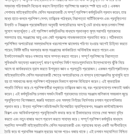
অন্তর্ভুক্ত। আধুনিক মাইক্রোটানেলিং সরঞ্জামের জটিলতা এবং অপ্রযুক্তিগত অপারেশনের
সম্ভাব্য পরিণামগুলি বিবেচনা করলে বিস্তারিত প্রশিক্ষণের গুরুত্ব স্পষ্ট হয়ে ওঠে। একজন
পেশাদার মাইক্রোটানেলিং মেশিন সরবরাহকারী যে সম্পূর্ণ প্রশিক্ষণ কর্মসূচিগুলি প্রদান করেন, তার
মধ্যে হাতে-কলমে প্রশিক্ষণ সেশন, তাত্ত্বিক পাঠক্রম, নিরাপত্তা সার্টিফিকেশন এবং প্রযুক্তিগত
উন্নতি ও নিয়ন্ত্রক প্রয়োজনীয়তা অনুযায়ী অপারেটরদের আপ-টু-ডেট রাখার জন্য চলমান শিক্ষা
সুযোগ অন্তর্ভুক্ত। এই প্রশিক্ষণ কর্মসূচিগুলির মাধ্যমে প্রদানকৃত মূল্য সরাসরি গ্রাহকদের
সফলতার হার, সরঞ্জামের আয়ু এবং মোট প্রকল্পের লাভজনকতাকে প্রভাবিত করে। সঠিকভাবে
প্রশিক্ষিত অপারেটররা সমস্যাগুলিকে খরচসাপেক্ষ ঝামেলায় পরিণত হওয়ার আগেই চিহ্নিত করতে
পারেন, নির্দিষ্ট মাটির অবস্থার জন্য সরঞ্জামের কার্যকারিতা অপ্টিমাইজ করতে পারেন এবং
ইনস্টলেশনগুলি আরও দক্ষতার সাথে সম্পন্ন করতে পারেন। সম্পূর্ণ প্রশিক্ষণের নিরাপত্তা
সুবিধাগুলি অত্যন্ত গুরুত্বপূর্ণ, কারণ ভূগর্ভস্থ নির্মাণ স্বতঃস্ফূর্তভাবে উল্লেখযোগ্য ঝুঁকি নিয়ে
আসে যা কার্যকরভাবে হ্রাস করতে উপযুক্ত জ্ঞান ও প্রস্তুতি প্রয়োজন। একজন প্রতিশ্রুতিবদ্ধ
মাইক্রোটানেলিং মেশিন সরবরাহকারী ক্ষেত্রে অপারেটরদের যে বাস্তব চ্যালেঞ্জগুলির মুখোমুখি হতে
হয় তা সমাধানের জন্য প্রশিক্ষণ পাঠ্যক্রম বিকাশে ব্যাপক বিনিয়োগ করেন। এই ব্যবহারিক
পদ্ধতি নিশ্চিত করে যে প্রশিক্ষণার্থীরা শুধুমাত্র তাত্ত্বিক জ্ঞান নয়, বরং প্রয়োগযোগ্য দক্ষতাই অর্জন
করেন। এই কর্মসূচিগুলির চলমান সমর্থন দিকটি গ্রাহকদের তাদের সরঞ্জাম মালিকানা সময়কাল জুড়ে
প্রযুক্তিগত বিশেষজ্ঞতা, জরুরি সহায়তা এবং সমস্যা নির্ণয়ের নির্দেশনার চলমান প্রবেশাধিকার
প্রদান করে। উন্নত প্রশিক্ষণ মডিউলগুলি বিশেষায়িত অ্যাপ্লিকেশন, সরঞ্জাম কাস্টমাইজেশন
বিকল্প এবং আবির্ভাবপ্রাপ্ত প্রযুক্তিগুলি কভার করে যা ঠিকাদারদের তাদের সেবা ক্ষমতা বৃদ্ধি
করতে এবং নতুন বাজার অংশে প্রবেশ করতে সাহায্য করে। সম্পূর্ণ প্রশিক্ষণ কর্মসূচির মাধ্যমে
স্থাপিত সম্পর্কটি মাইক্রোটানেলিং মেশিন সরবরাহকারী এবং গ্রাহকের মধ্যে একটি অংশীদারিত্ব
তৈরি করে যা প্রাথমিক সরঞ্জাম ক্রয়ের অনেক পরেও বজায় থাকে। এই চলমান সহযোগিতা নিশ্চিত