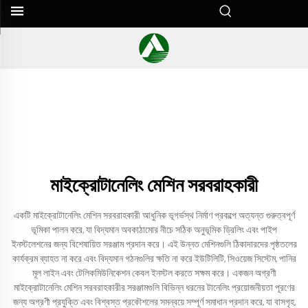
মাইক্রোটানেলিং মেশিন সরবরাহকারী
একটি মাইক্রোটানেলিং মেশিন সরবরাহকারী আধুনিক ভূগর্ভস্থ নির্মাণ প্রকল্পে অত্যন্ত গুরুত্বপূর্ণ
ভূমিকা পালন করে, যা বিদ্যমান অবকাঠামোর নীচে সঠিক অনুভূমিক ড্রিলিং এবং পাইপ
ইনস্টলেশনের জন্য বিশেষায়িত সরঞ্জাম প্রদান করে। এই উন্নত মেশিনগুলি ঠিকাদারদের পৃষ্ঠতলের
কার্যক্রম ব্যাহত না করে এবং বিদ্যমান গঠনগুলির ক্ষতি না করে ইউটিলিটি, সিওয়েজ সিস্টেম, পানির
মূল লাইন এবং টেলিকমিউনিকেশন কেবল ইনস্টল করতে সক্ষম করে। একজন অগ্রণী
মাইক্রোটানেলিং মেশিন সরবরাহকারীর সরঞ্জামগুলি বিভিন্ন ধরনের টানেলিং প্রয়োজনীয়তা পূরণের
জন্য অগ্রণী প্রযুক্তি এবং বিশ্বস্ত প্রকৌশলের সমন্বয়ে সম্পূর্ণ সমাধান প্রদান করে, যা বাসগৃহ,