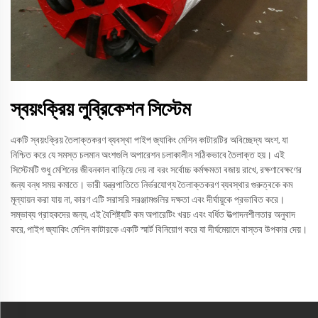
স্বয়ংক্রিয় লুব্রিকেশন সিস্টেম
একটি স্বয়ংক্রিয় তৈলাক্তকরণ ব্যবস্থা পাইপ জ্যাকিং মেশিন কাটারটির অবিচ্ছেদ্য অংশ, যা
নিশ্চিত করে যে সমস্ত চলমান অংশগুলি অপারেশন চলাকালীন সঠিকভাবে তৈলাক্ত হয়। এই
সিস্টেমটি শুধু মেশিনের জীবনকাল বাড়িয়ে দেয় না বরং সর্বোচ্চ কর্মক্ষমতা বজায় রাখে, রক্ষণাবেক্ষণের
জন্য বন্ধ সময় কমাতে। ভারী যন্ত্রপাতিতে নির্ভরযোগ্য তৈলাক্তকরণ ব্যবস্থার গুরুত্বকে কম
মূল্যায়ন করা যায় না, কারণ এটি সরাসরি সরঞ্জামগুলির দক্ষতা এবং দীর্ঘায়ুকে প্রভাবিত করে।
সম্ভাব্য গ্রাহকদের জন্য, এই বৈশিষ্ট্যটি কম অপারেটিং খরচ এবং বর্ধিত উত্পাদনশীলতার অনুবাদ
করে, পাইপ জ্যাকিং মেশিন কাটারকে একটি স্মার্ট বিনিয়োগ করে যা দীর্ঘমেয়াদে বাস্তব উপকার দেয়।