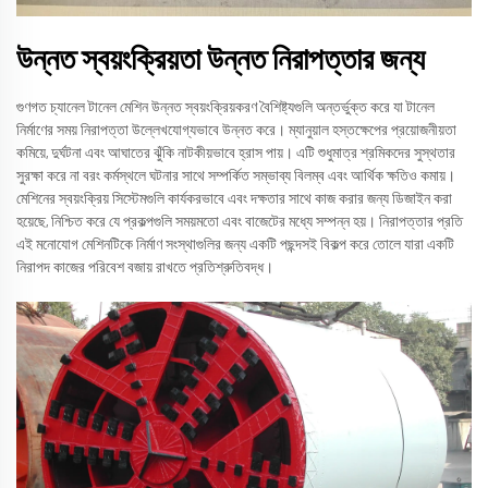
উন্নত স্বয়ংক্রিয়তা উন্নত নিরাপত্তার জন্য
গুণগত চ্যানেল টানেল মেশিন উন্নত স্বয়ংক্রিয়করণ বৈশিষ্ট্যগুলি অন্তর্ভুক্ত করে যা টানেল
নির্মাণের সময় নিরাপত্তা উল্লেখযোগ্যভাবে উন্নত করে। ম্যানুয়াল হস্তক্ষেপের প্রয়োজনীয়তা
কমিয়ে, দুর্ঘটনা এবং আঘাতের ঝুঁকি নাটকীয়ভাবে হ্রাস পায়। এটি শুধুমাত্র শ্রমিকদের সুস্থতার
সুরক্ষা করে না বরং কর্মস্থলে ঘটনার সাথে সম্পর্কিত সম্ভাব্য বিলম্ব এবং আর্থিক ক্ষতিও কমায়।
মেশিনের স্বয়ংক্রিয় সিস্টেমগুলি কার্যকরভাবে এবং দক্ষতার সাথে কাজ করার জন্য ডিজাইন করা
হয়েছে, নিশ্চিত করে যে প্রকল্পগুলি সময়মতো এবং বাজেটের মধ্যে সম্পন্ন হয়। নিরাপত্তার প্রতি
এই মনোযোগ মেশিনটিকে নির্মাণ সংস্থাগুলির জন্য একটি পছন্দসই বিকল্প করে তোলে যারা একটি
নিরাপদ কাজের পরিবেশ বজায় রাখতে প্রতিশ্রুতিবদ্ধ।