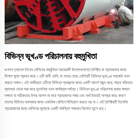
বিভিন্ন ভূখণ্ড পরিচালনায় বহুমুখিতা
গুণগত চ্যানেল টানেল মেশিনের বহুমুখিতা আরেকটি উল্লেখযোগ্য বৈশিষ্ট্য যা গ্রাহকদের জন্য
বিশাল মূল্য প্রদান করে। এটি মাটি, বালি, বা পাথর হোক, মেশিনটি বিভিন্ন ভূখণ্ডে সহজেই খনন
করতে সক্ষম। এই নমনীয়তা এটিকে বিভিন্ন প্রকল্পের জন্য একটি আদর্শ পছন্দ করে, শহুরে পরিবহন
ব্যবস্থা থেকে শুরু করে ভূগর্ভস্থ খনন কার্যক্রম পর্যন্ত। বিভিন্ন ভূখণ্ড পরিচালনা করার ক্ষমতা
দক্ষতা বা সঠিকতার উপর আপস না করে গ্রাহকদের সময় এবং অর্থ উভয়ই সাশ্রয় করে, কারণ
তাদের বিভিন্ন অবস্থার জন্য একাধিক মেশিনে বিনিয়োগ করতে হয় না। এই বৈশিষ্ট্যটি টানেলিং
প্রয়োজনের জন্য মেশিনের মূল্যকে একটি সমন্বিত সমাধান হিসেবে তুলে ধরে।