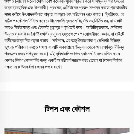
গুণগত চ্যানেল টানেল মেশিন বেশ কয়েকটি সুবিধা প্রদান করে যা সম্ভাব্য গ্রাহকদের
জন্য ব্যবহারিক এবং উপকারী। প্রথমত, এটি টানেল প্রকল্প সম্পন্ন করতে প্রয়োজনীয়
সময় কমিয়ে উৎপাদনশীলতা বাড়ায়, যা শ্রম এবং পরিচালন খরচ কমায়। দ্বিতীয়ত, এর
সঠিক প্রকৌশল নিশ্চিত করে যে টানেলগুলি ন্যূনতম বিচ্যুতি সহ নির্মিত হয়, যা একটি
আরও নির্ভরযোগ্য এবং টেকসই চূড়ান্ত পণ্য তৈরি করে। অতিরিক্তভাবে, মেশিনের
উন্নত স্বয়ংক্রিয় বৈশিষ্ট্যগুলি ম্যানুয়াল হস্তক্ষেপের প্রয়োজনীয়তা কমায়, যা সাইটে
কর্মীদের জন্য নিরাপত্তা বাড়ায়। সর্বশেষে, এর বহুমুখীতার কারণে, মেশিনটি বিভিন্ন
ভূখণ্ড পরিচালনা করতে সক্ষম, যা এটি অবকাঠামো উন্নয়ন থেকে খনন পর্যন্ত বিভিন্ন
প্রকল্পের জন্য উপযুক্ত করে। এই সুবিধাগুলি গুণগত চ্যানেল টানেল মেশিনকে যে
কোনও নির্মাণ কোম্পানির জন্য একটি অপরিহার্য সরঞ্জাম করে তোলে যা টানেল নির্মাণে
দক্ষতা এবং উৎকর্ষতার জন্য লক্ষ্য রাখে।
টিপস এবং কৌশল