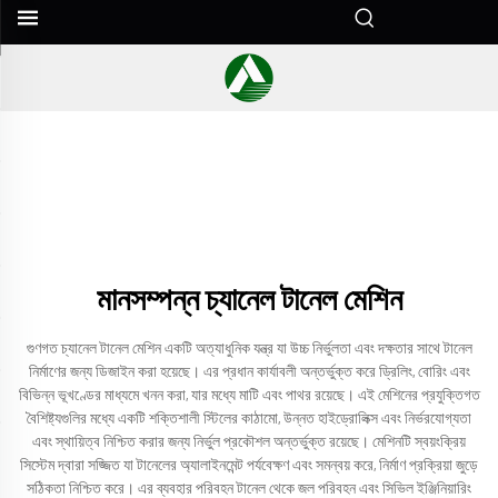
মানসম্পন্ন চ্যানেল টানেল মেশিন
গুণগত চ্যানেল টানেল মেশিন একটি অত্যাধুনিক যন্ত্র যা উচ্চ নির্ভুলতা এবং দক্ষতার সাথে টানেল
নির্মাণের জন্য ডিজাইন করা হয়েছে। এর প্রধান কার্যাবলী অন্তর্ভুক্ত করে ড্রিলিং, বোরিং এবং
বিভিন্ন ভূখণ্ডের মাধ্যমে খনন করা, যার মধ্যে মাটি এবং পাথর রয়েছে। এই মেশিনের প্রযুক্তিগত
বৈশিষ্ট্যগুলির মধ্যে একটি শক্তিশালী স্টিলের কাঠামো, উন্নত হাইড্রোলিক্স এবং নির্ভরযোগ্যতা
এবং স্থায়িত্ব নিশ্চিত করার জন্য নির্ভুল প্রকৌশল অন্তর্ভুক্ত রয়েছে। মেশিনটি স্বয়ংক্রিয়
সিস্টেম দ্বারা সজ্জিত যা টানেলের অ্যালাইনমেন্ট পর্যবেক্ষণ এবং সমন্বয় করে, নির্মাণ প্রক্রিয়া জুড়ে
সঠিকতা নিশ্চিত করে। এর ব্যবহার পরিবহন টানেল থেকে জল পরিবহন এবং সিভিল ইঞ্জিনিয়ারিং