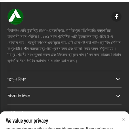
রিয়ালটপ হেভি ইন্ডাস্ট্রি চাংশা-তে অবস্থিত, যা "বিশ্বের ইঞ্জিনিয়ারিং যন্ত্রপাতির
রাজধানী" নামে পরিচিত। ২০০৯ সালে প্রতিষ্ঠিত, এটি ট্রেনচলেস যন্ত্রপাতির উপর
ফোকাস করে। বহুমুখী ফাংশন একত্রিত করে, এটি এক্সপোর্ট করা পাইপ জ্যাকিং মেশিনে
অগ্রগামী। শীর্ষ স্তরের যন্ত্রপাতি প্রদান করে এবং ভালো সেবার জন্য চিহ্নিত হয়।
"বিশ্ব-শ্রেষ্ঠের সাথে তুলনা করুন এবং নিজেকে ছাড়িয়ে যান।" সকলকে আমন্ত্রণ জানায়
ভূগর্ভে কাঠামো তৈরির সমাধান নিয়ে আলোচনা করতে।
পণ্যের বিভাগ
তাৎক্ষণিক লিঙ্ক
যোগাযোগের তথ্য
We value your privacy
Office add : নং 688, শেপিং ইন্ডাস্ট্রি পার্ক, কাইফু জেলা, চাংশা শহর, হুনান প্রদেশ,