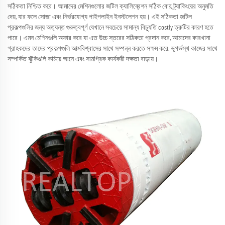
সঠিকতা নিশ্চিত করে। আমাদের মেশিনগুলোর জটিল ক্যালিব্রেশন সঠিক বোর ট্র্যাকিংয়ের অনুমতি
দেয়, যার ফলে সোজা এবং নির্ভরযোগ্য পাইপলাইন ইনস্টলেশন হয়। এই সঠিকতা জটিল
প্রকল্পগুলির জন্য অত্যন্ত গুরুত্বপূর্ণ যেখানে সবচেয়ে সামান্য বিচ্যুতি costly ত্রুটির কারণ হতে
পারে। এমন মেশিনগুলি অফার করে যা এত উচ্চ স্তরের সঠিকতা প্রদান করে, আমাদের কারখানা
গ্রাহকদের তাদের প্রকল্পগুলি আত্মবিশ্বাসের সাথে সম্পন্ন করতে সক্ষম করে, ভূগর্ভস্থ কাজের সাথে
সম্পর্কিত ঝুঁকিগুলি কমিয়ে আনে এবং সামগ্রিক কার্যকরী দক্ষতা বাড়ায়।