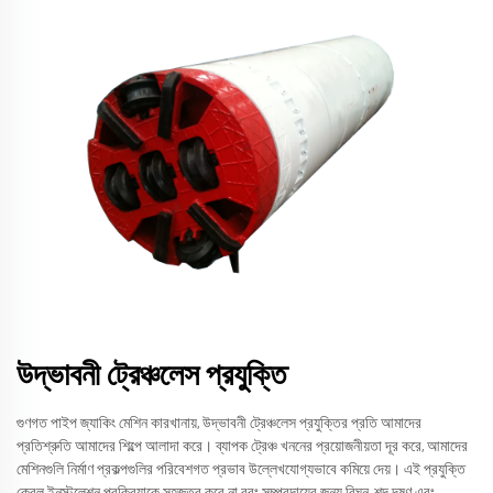
উদ্ভাবনী ট্রেঞ্চলেস প্রযুক্তি
গুণগত পাইপ জ্যাকিং মেশিন কারখানায়, উদ্ভাবনী ট্রেঞ্চলেস প্রযুক্তির প্রতি আমাদের
প্রতিশ্রুতি আমাদের শিল্পে আলাদা করে। ব্যাপক ট্রেঞ্চ খননের প্রয়োজনীয়তা দূর করে, আমাদের
মেশিনগুলি নির্মাণ প্রকল্পগুলির পরিবেশগত প্রভাব উল্লেখযোগ্যভাবে কমিয়ে দেয়। এই প্রযুক্তি
কেবল ইনস্টলেশন প্রক্রিয়াকে সহজতর করে না বরং সম্প্রদায়ের জন্য বিঘ্ন, শব্দ দূষণ এবং