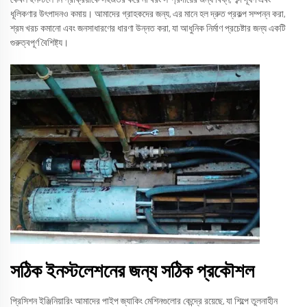
ধূলিকণার উৎপাদনও কমায়। আমাদের গ্রাহকদের জন্য, এর মানে হল দ্রুত প্রকল্প সম্পন্ন করা,
শ্রম খরচ কমানো এবং জনসাধারণের ধারণা উন্নত করা, যা আধুনিক নির্মাণ প্রচেষ্টার জন্য একটি
গুরুত্বপূর্ণ বৈশিষ্ট্য।
সঠিক ইনস্টলেশনের জন্য সঠিক প্রকৌশল
প্রিসিশন ইঞ্জিনিয়ারিং আমাদের পাইপ জ্যাকিং মেশিনগুলোর কেন্দ্রে রয়েছে, যা শিল্পে তুলনাহীন