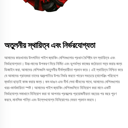
অতুলনীয় স্থায়িত্ব এবং নির্ভরযোগ্যতা
আমাদের কারখানায় উৎপাদিত পাইপ জ্যাকিং মেশিনগুলোর প্রধান বৈশিষ্ট্য হল স্থায়িত্ব এবং
নির্ভরযোগ্যতা। উচ্চ-মানের উপকরণ দিয়ে নির্মিত এবং ভূগর্ভস্থ কাজের কঠোরতা সহ্য করার জন্য
ডিজাইন করা, আমাদের মেশিনগুলি অতুলনীয় দীর্ঘস্থায়ীতা প্রদান করে। এই স্থায়িত্ব নিশ্চিত করে
যে আমাদের গ্রাহকরা তাদের যন্ত্রপাতির উপর নির্ভর করতে পারেন সবচেয়ে চ্যালেঞ্জিং পরিবেশে
ব্যর্থতা ছাড়াই কাজ করার জন্য। কম ভাঙন এবং দীর্ঘ সেবা জীবনের সাথে, আমাদের মেশিনগুলোর
খরচ-কার্যকারিতা স্পষ্ট। আমাদের পাইপ জ্যাকিং মেশিনগুলিতে বিনিয়োগ করা মানে একটি
নির্ভরযোগ্য সমাধানে বিনিয়োগ করা যা আপনার প্রকল্পের প্রয়োজনীয়তা বছরের পর বছর পূরণ
করবে, মানসিক শান্তি এবং উল্লেখযোগ্য বিনিয়োগের ফেরত প্রদান করবে।