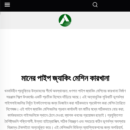
মানের পাইপ জ্যাকিং মেশিন কারখানা
খননবিহীন প্রযুক্তির উদ্ভাবনের শীর্ষে অবস্থানরত, গুণগত পাইপ জ্যাকিং মেশিনের কারখানা নির্মাণ
সরঞ্জাম শিল্পে উৎকর্ষের একটি প্রতীক হিসেবে দাঁড়িয়ে আছে। এই অত্যাধুনিক সুবিধাটি ভূগর্ভস্থ
পাইপলাইনগুলির নিখুঁত ইনস্টলেশনের জন্য ডিজাইন করা সঠিকভাবে প্রকৌশল করা মেশিন তৈরিতে
বিশেষজ্ঞ। এই পাইপ জ্যাকিং মেশিনগুলির প্রধান কার্যাবলী হল মাটির মধ্যে সঠিকভাবে বোর করা,
কার্যকরভাবে পাইপগুলিকে স্থানে ঠেলে দেওয়া, ব্যাপক খননের প্রয়োজন ছাড়াই। প্রযুক্তিগত
বৈশিষ্ট্যগুলি শক্তিশালী, উন্নত হাইড্রোলিক্স, সঠিক নিয়ন্ত্রণ এবং সবচেয়ে কঠিন ভূগর্ভস্থ অবস্থার
বিরুদ্ধে টেকসইতা অন্তর্ভুক্ত করে। এই মেশিনগুলি বিভিন্ন অ্যাপ্লিকেশনের জন্য অপরিহার্য,