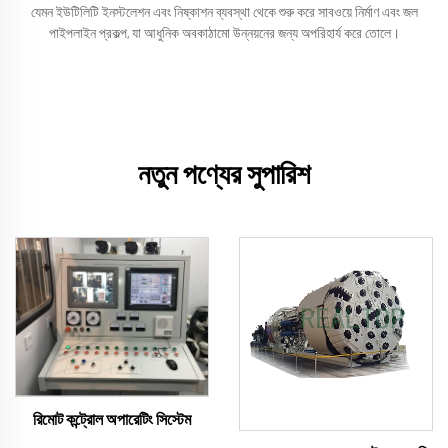
যেমন ইউটিলিটি ইনস্টলেশন এবং নিষ্কাশন ব্যবস্থা থেকে শুরু করে সাবওয়ে নির্মাণ এবং জল
পাইপলাইন প্রকল্প, যা আধুনিক অবকাঠামো উন্নয়নের জন্য অপরিহার্য করে তোলে।
নতুন পণ্যের সুপারিশ
রিমোট কন্ট্রোল অপারেটিং সিস্টেম