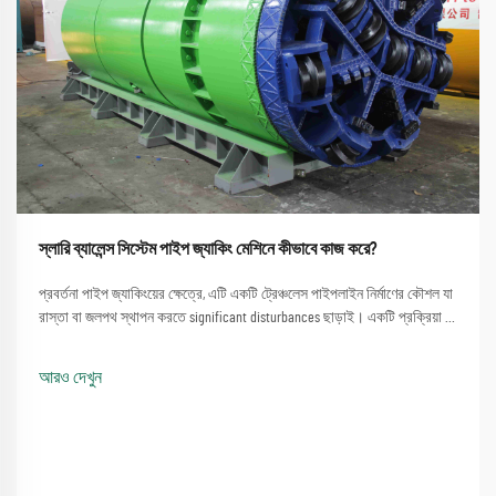
স্লারি ব্যালেন্স সিস্টেম পাইপ জ্যাকিং মেশিনে কীভাবে কাজ করে?
প্রবর্তনা পাইপ জ্যাকিংয়ের ক্ষেত্রে, এটি একটি ট্রেঞ্চলেস পাইপলাইন নির্মাণের কৌশল যা
রাস্তা বা জলপথ স্থাপন করতে significant disturbances ছাড়াই। একটি প্রক্রিয়া যা
একটি পাইপ জ্যাকিং মেশিন ব্যবহার করার সরল পদ্ধতিতে জড়িত...
আরও দেখুন