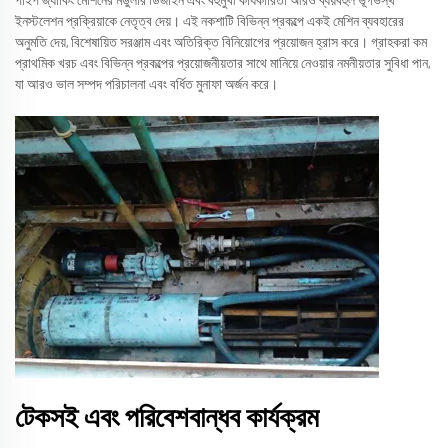
পাইপ জ্যাকিং মেশিনের মডুলার ডিজাইন এবং বহুমুখী কার্যকারিতা আরও ব্যয়বহুল ভূগর্ভস্থ
ইনস্টলেশন প্রক্রিয়াকে নেতৃত্ব দেয়। এই নকশাটি বিভিন্ন প্রকল্পে একই মেশিন ব্যবহারের
অনুমতি দেয়, বিশেষায়িত সরঞ্জাম এবং অতিরিক্ত বিনিয়োগের প্রয়োজন হ্রাস করে। গ্রাহকরা কম
প্রাথমিক খরচ এবং বিভিন্ন প্রকল্পের প্রয়োজনীয়তার সাথে মানিয়ে নেওয়ার নমনীয়তার সুবিধা পান,
যা আরও ভাল সম্পদ পরিচালনা এবং বর্ধিত মুনাফা অর্জন করে।
টেকসই এবং পরিবেশবান্ধব কার্যক্রম