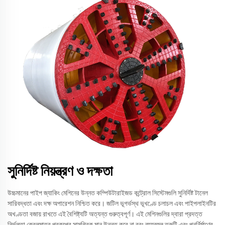
সুনির্দিষ্ট নিয়ন্ত্রণ ও দক্ষতা
উচ্চমানের পাইপ জ্যাকিং মেশিনের উন্নত কম্পিউটারাইজড কন্ট্রোল সিস্টেমগুলি সুনির্দিষ্ট টানেল
সারিবদ্ধতা এবং দক্ষ অপারেশন নিশ্চিত করে। জটিল ভূগর্ভস্থ ভূখণ্ডে চলাচল এবং পাইপলাইনটির
অখণ্ডতা বজায় রাখতে এই বৈশিষ্ট্যটি অত্যন্ত গুরুত্বপূর্ণ। এই মেশিনগুলির দ্বারা প্রদত্ত
নির্ভুলতা কেবলমাত্র প্রকল্পের সামগ্রিক মান উন্নত করে না বরং ব্যয়বহুল ত্রুটি এবং পুনর্নির্মাণের