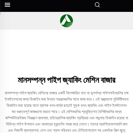
মানসম্পন্ন পাইপ জ্যাকিং মেশিন বাজার
মানসম্পন্ন পাইপ জ্যাকিং মেশিনের বাজার একটি বিশেষায়িত খাত যা ভূগর্ভস্থ পাইপলাইনগুলির দক্ষ
ইনস্টলেশনের জন্য ডিজাইন করা উন্নত সরঞ্জামগুলির সাথে কাজ করে। এই যন্ত্রগুলো সুনির্দিষ্টভাবে
ডিজাইন করা হয়েছে যাতে ব্যাপক খনন-কার্য্য ছাড়াই সুড়ঙ্গ খনন, জ্যাকিং এবং পাইপ ইনস্টলেশন
মত গুরুত্বপূর্ণ কাজগুলো করতে পারে। এই মেশিনগুলির প্রযুক্তিগত বৈশিষ্ট্যগুলির মধ্যে
কম্পিউটারাইজড নিয়ন্ত্রণ ব্যবস্থা, হাইড্রোলিক জ্যাকিং প্রক্রিয়া এবং মডুলার ডিজাইন রয়েছে যা
বিভিন্ন পাইপ উপাদান এবং আকারের হ্যান্ডলিং সহজ করে তোলে। তাদের অ্যাপ্লিকেশনগুলি জল
এবং নিকাশী ব্যবস্থাপনা, তেল এবং গ্যাস পরিবহন এবং টেলিযোগাযোগ সহ একাধিক শিল্প জুড়ে