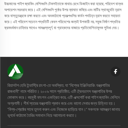
উচ্চমানের পাইপ জ্যাকিং মেশিনগুলি টেকসইতাকে মাথায় রেখে ডিজাইন করা হয়েছে, পরিবেশ বান্ধব
অপারেশন সরবরাহ করে। এই মেশিনগুলি পৃষ্ঠের উপর ব্যাঘাত কমিয়ে এবং মাটির স্থানচ্যুতি হ্রাস
করে বাস্তুতন্ত্রকে রক্ষা করতে এবং অবকাঠামো প্রকল্পগুলির কার্বন পদচিহ্ন হ্রাস করতে সহায়তা
করে। এই পরিবেশ সচেতন পদ্ধতিটি কেবল পরিবেশের জন্যই উপকারী নয়, সবুজ নির্মাণ পদ্ধতির
ক্রমবর্ধমান চাহিদার সাথেও সামঞ্জস্যপূর্ণ, যা গ্রাহকদের বাজারে প্রতিযোগিতামূলক সুবিধা দেয়।
রিয়ালটপ হেভি ইন্ডাস্ট্রি চাংশা-তে অবস্থিত, যা "বিশ্বের ইঞ্জিনিয়ারিং যন্ত্রপাতির
রাজধানী" নামে পরিচিত। ২০০৯ সালে প্রতিষ্ঠিত, এটি ট্রেনচলেস যন্ত্রপাতির উপর
ফোকাস করে। বহুমুখী ফাংশন একত্রিত করে, এটি এক্সপোর্ট করা পাইপ জ্যাকিং মেশিনে
অগ্রগামী। শীর্ষ স্তরের যন্ত্রপাতি প্রদান করে এবং ভালো সেবার জন্য চিহ্নিত হয়।
"বিশ্ব-শ্রেষ্ঠের সাথে তুলনা করুন এবং নিজেকে ছাড়িয়ে যান।" সকলকে আমন্ত্রণ জানায়
ভূগর্ভে কাঠামো তৈরির সমাধান নিয়ে আলোচনা করতে।