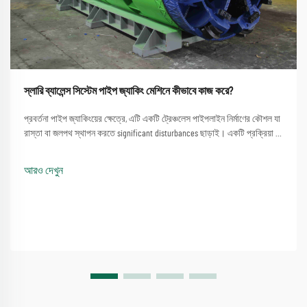
স্লারি ব্যালেন্স সিস্টেম পাইপ জ্যাকিং মেশিনে কীভাবে কাজ করে?
প্রবর্তনা পাইপ জ্যাকিংয়ের ক্ষেত্রে, এটি একটি ট্রেঞ্চলেস পাইপলাইন নির্মাণের কৌশল যা
রাস্তা বা জলপথ স্থাপন করতে significant disturbances ছাড়াই। একটি প্রক্রিয়া যা
একটি পাইপ জ্যাকিং মেশিন ব্যবহার করার সরল পদ্ধতিতে জড়িত...
আরও দেখুন