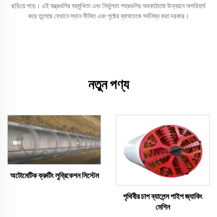
ছড়িয়ে পড়ে। এই যন্ত্রগুলির বহুমুখিতা এবং নির্ভুলতা শহরগুলির অবকাঠামো উন্নয়নে অপরিহার্য
করে তুলেছে যেখানে স্থান সীমিত এবং পৃষ্ঠের ব্যাঘাতকে সর্বনিম্ন করা দরকার।
নতুন পণ্য
অটোমেটিক ক্রুটিং লুব্রিকেশন সিস্টেম
পৃথিবীর চাপ ব্যালেন্স পাইপ জ্যাকিং
মেশিন