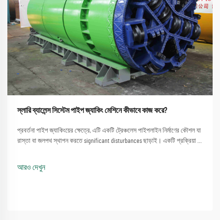
স্লারি ব্যালেন্স সিস্টেম পাইপ জ্যাকিং মেশিনে কীভাবে কাজ করে?
প্রবর্তনা পাইপ জ্যাকিংয়ের ক্ষেত্রে, এটি একটি ট্রেঞ্চলেস পাইপলাইন নির্মাণের কৌশল যা
রাস্তা বা জলপথ স্থাপন করতে significant disturbances ছাড়াই। একটি প্রক্রিয়া যা
একটি পাইপ জ্যাকিং মেশিন ব্যবহার করার সরল পদ্ধতিতে জড়িত...
আরও দেখুন