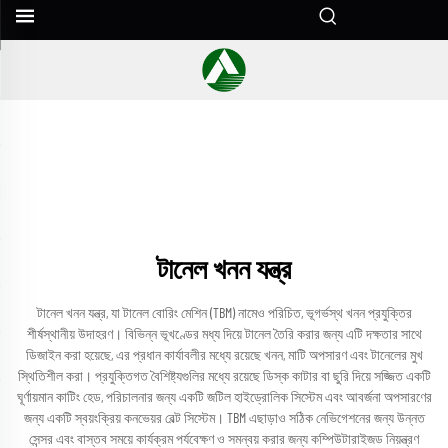
টানেল খনন যন্ত্র
টানেল খনন যন্ত্র, যা টানেল বোরিং মেশিন (TBM) নামেও পরিচিত, ভূগর্ভস্থ খনন প্রযুক্তির
শীর্ষস্থানীয় উদাহরণ। বিভিন্ন ভূখণ্ডের মধ্য দিয়ে টানেল তৈরি করার জন্য এটি দক্ষতার সাথে
ডিজাইন করা হয়েছে, এর প্রধান কার্যাবলীর মধ্যে রয়েছে খনন, মাটি অপসারণ এবং টানেলের মুখ
স্থিতিশীল করা। প্রযুক্তিগত বৈশিষ্ট্যগুলির মধ্যে রয়েছে ডিস্ক কাটার বা ছুরি দিয়ে সজ্জিত একটি
ঘূর্ণায়মান কাটিং হেড, পরিচালনার জন্য একটি জটিল হাইড্রোলিক সিস্টেম এবং আবর্জনা অপসারণের
জন্য একটি স্বয়ংক্রিয় কনভেয়র বেল্ট সিস্টেম। TBM এছাড়াও সঠিক নেভিগেশনের জন্য উন্নত
সেন্সর এবং বাস্তব সময়ে কার্যক্রম পর্যবেক্ষণ ও সমন্বয় করার জন্য কম্পিউটারাইজড নিয়ন্ত্রণ