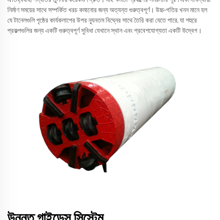
নির্মাণ সময়ের সাথে সম্পর্কিত খরচ কমানোর জন্য অত্যন্ত গুরুত্বপূর্ণ। উচ্চ-গতির খনন মানে হল
যে টানেলগুলি পৃষ্ঠের কার্যকলাপের উপর ন্যূনতম বিঘ্নের সাথে তৈরি করা যেতে পারে, যা শহুরে
প্রকল্পগুলির জন্য একটি গুরুত্বপূর্ণ সুবিধা যেখানে স্থান এবং প্রবেশযোগ্যতা একটি উদ্বেগ।
উন্নত গাইডেন্স সিস্টেম