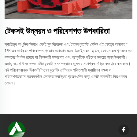
টেকসই উন্নয়ন ও পরিবেশগত উপকারিতা
স্থায়িত্ব আধুনিক নির্মাণে একটি মূল বিবেচনা, এবং টানেল বুরোয়িং মেশিন এই ক্ষেত্রে অসাধারণ।
TBM-এর কার্যক্রম পরিবেশগত প্রভাব কমানোর জন্য ডিজাইন করা হয়েছে, যেখানে কম শব্দ এবং কম
কম্পনের নির্গমন রয়েছে যা নিকটবর্তী সম্প্রদায় এবং প্রাকৃতিক পরিবেশ উভয়ের জন্য উপকারী।
এছাড়াও, মেশিনের দক্ষতা ঐতিহ্যবাহী খনন পদ্ধতির তুলনায় সামগ্রিক শক্তি ব্যবহারে কম করে।
এই পরিবেশবান্ধব দিকগুলি টানেল বুরোয়িং মেশিনকে শক্তিশালী স্থায়িত্ব লক্ষ্য বা
পরিবেশগতভাবে সংবেদনশীল এলাকায় অবস্থিত প্রকল্পগুলির জন্য একটি আকর্ষণীয় বিকল্প করে
তোলে।