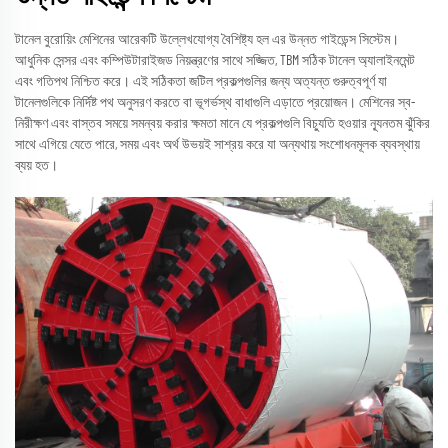
টানেল বুরোয়িং মেশিনের আরেকটি উল্লেখযোগ্য বৈশিষ্ট্য হল এর উন্নত গাইডেন্স সিস্টেম।
আধুনিক সেন্সর এবং কম্পিউটারাইজড নিয়ন্ত্রণের সাথে সজ্জিত, TBM সঠিক টানেল অ্যালাইনমেন্ট
এবং গতিপথ নিশ্চিত করে। এই সঠিকতা জটিল প্রকল্পগুলির জন্য অত্যন্ত গুরুত্বপূর্ণ যা
টানেলগুলিকে নির্দিষ্ট পথ অনুসরণ করতে বা ভূগর্ভস্থ বাধাগুলি এড়াতে প্রয়োজন। মেশিনের স্ব-
নিরীক্ষণ এবং বাস্তব সময়ে সমন্বয় করার ক্ষমতা মানে যে প্রকল্পগুলি বিচ্যুতি হওয়ার ন্যূনতম ঝুঁকির
সাথে এগিয়ে যেতে পারে, সময় এবং অর্থ উভয়ই সাশ্রয় করে যা অন্যথায় সংশোধনমূলক ব্যবস্থায়
ব্যয় হত।