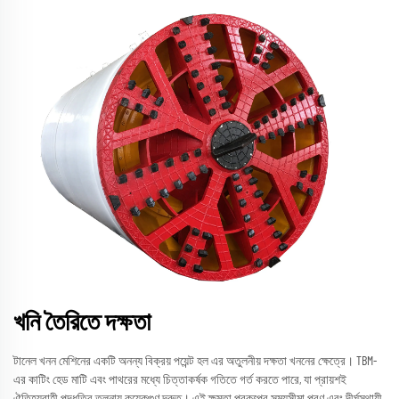
খনি তৈরিতে দক্ষতা
টানেল খনন মেশিনের একটি অনন্য বিক্রয় পয়েন্ট হল এর অতুলনীয় দক্ষতা খননের ক্ষেত্রে। TBM-
এর কাটিং হেড মাটি এবং পাথরের মধ্যে চিত্তাকর্ষক গতিতে গর্ত করতে পারে, যা প্রায়শই
ঐতিহ্যবাহী পদ্ধতির তুলনায় কয়েকগুণ দ্রুত। এই ক্ষমতা প্রকল্পের সময়সীমা পূরণ এবং দীর্ঘস্থায়ী